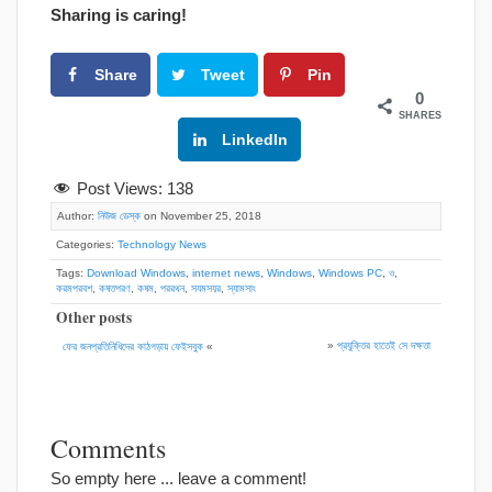
Sharing is caring!
Share
Tweet
Pin
0
SHARES
Google+
LinkedIn
Post Views:
138
Author:
নিউজ ডেস্ক
on November 25, 2018
Categories:
Technology News
Tags:
Download Windows
,
internet news
,
Windows
,
Windows PC
,
ও
,
করমপরবশ
,
কষতপরণ
,
কষম
,
পররথন
,
সযমসয়র
,
স্যামসাং
Other posts
»
প্রযুক্তির হাতেই সে দক্ষতা
ফের জনপ্রতিনিধিদের কাঠগড়ায় ফেইসবুক
«
Comments
So empty here ... leave a comment!