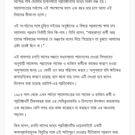
বিশ্বের শীর্ষ মেমোরি চিপনির্মাতা প্রতিষ্ঠানটির মধ্যে বিবাদ শুরু হয়।
স্যামসাংয়ের সর্বশেষ এই পদক্ষেপের ফলে এক বছর ধরে চলে আসা এই
বিবাদের মীমাংসা হলো।
ওই সংগঠনের সঙ্গে চুক্তি সইয়ের অনুষ্ঠানের এ বিষয়ে প্রকাশ্যে ক্ষমা চান
স্যামসাং প্রধান নির্বাহী কিম কি-নাম। তিনি বলেন, “আক্রান্ত কর্মী আর
তাদের পরিবারের সদস্যরা যে যন্ত্রণার মধ্যে দিয়ে গিয়েছেন তা বুঝতে আমাদের
চেষ্টা যথেষ্ট ছিল না।”
এই মামলায় চলতি মাসের শুরুতে মধ্যস্থতা প্যানেলের দেওয়া সিদ্ধান্ত
অনুযায়ী স্যামসাং প্রত্যেক সাবেক ও বর্তমান কর্মীকে কাজের কারণে হওয়া
অসুস্থতার জন্য ১৫ কোটি ওন করে পরিশোধ করবে। অসুস্থতা যদি ক্ষতিকর
রাসায়নিকের কারণে হয়েছে বলে জানা যায় তখন এটি দেওয়া হবে বলেও
উল্লেখ করা হয়েছে রয়টার্স-এর প্রতিবেদনে।
১৯৮৪ সাল থেকে এখন পর্যন্ত স্যামসাংয়ের যত সাবেক ও বর্তমান কর্মী ও
প্রতিষ্ঠানটি ঠিকাদাররা যারা এর সেমিকন্ডাকটর ও ডিসপ্লে উৎপাদন কারখানায়
এক বছরেরও বেশি সময় ধরে কাজ করেছেন বা করছেন তারা এর আওতায়
পড়বেন।
কিম বলেন, চলতি মাসের মধ্যে প্রতিষ্ঠানটির ওয়েবসাইটে একটি
ক্ষমাপ্রার্থনামূলক বিবৃতির সঙ্গে এই ক্ষতিপূরণ দেওয়ার নীতিমালা প্রকাশ করা