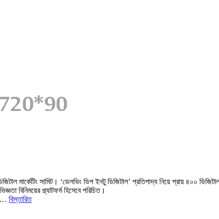
চম ডিজিটাল মার্কেটিং সামিট। ‘ডেলভিং ডিপ ইনটু ডিজিটাল’ প্রতিপাদ্য নিয়ে প্রায় ৪০০ ডিজ
জ্ঞতা বিনিময়ের প্ল্যাটফর্ম হিসেবে পরিচিত।
কার…
বিস্তারিত