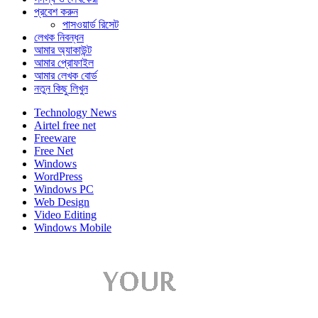
প্রবেশ করুন
পাসওয়ার্ড রিসেট
লেখক নিবন্ধন
আমার অ্যাকাউন্ট
আমার প্রোফাইল
আমার লেখক বোর্ড
নতুন কিছু লিখুন
Technology News
Airtel free net
Freeware
Free Net
Windows
WordPress
Windows PC
Web Design
Video Editing
Windows Mobile