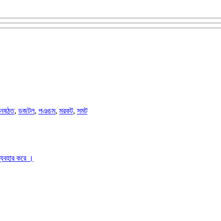
নষঠত
,
ডজটল
,
পঞচম
,
মরকট
,
সমট
ব্যবহার করে ।