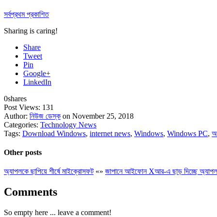
সর্বপ্রথম প্রকাশিত
Sharing is caring!
Share
Tweet
Pin
Google+
LinkedIn
0
shares
Post Views:
131
Author:
নিউজ ডেস্ক
on November 25, 2018
Categories:
Technology News
Tags:
Download Windows
,
internet news
,
Windows
,
Windows PC
,
অ
Other posts
অ্যাপলকে ছাপিয়ে শীর্ষে মাইক্রোসফট
«
»
জাপানে আইফোন Xআর-এ ছাড় দিচ্ছে অ্যাপ
Comments
So empty here ... leave a comment!