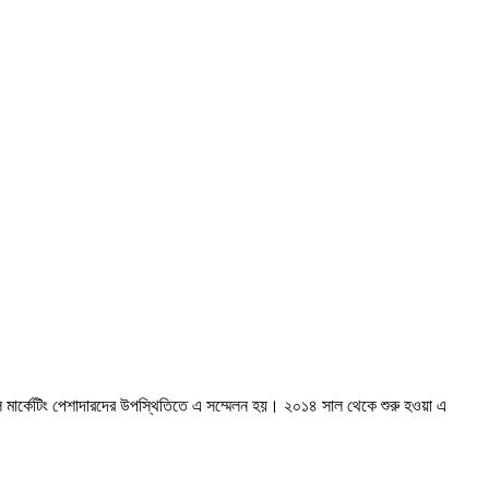
িটাল মার্কেটিং পেশাদারদের উপস্থিতিতে এ সম্মেলন হয়। ২০১৪ সাল থেকে শুরু হওয়া এ