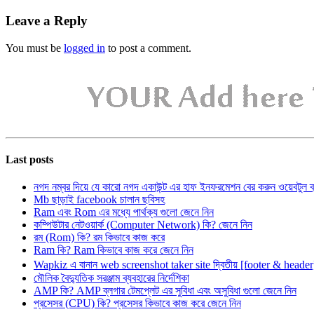
Leave a Reply
You must be
logged in
to post a comment.
Last posts
নগদ নম্বর দিয়ে যে কারো নগদ একাউন্ট এর হাফ ইনফরমেশন বের করুন ওয়েবটুল 
Mb ছাড়াই facebook চালান ছবিসহ
Ram এবং Rom এর মধ্যে পার্থক্য গুলো জেনে নিন
কম্পিউটার নেটওয়ার্ক (Computer Network) কি? জেনে নিন
রম (Rom) কি? রম কিভাবে কাজ করে
Ram কি? Ram কিভাবে কাজ করে জেনে নিন
Wapkiz এ বানান web screenshot taker site দ্বিতীয় [footer & heade
মৌলিক বৈদ্যুতিক সরঞ্জাম ব্যবহারের নির্দেশিকা
AMP কি? AMP ব্লগার টেমপ্লেট এর সুবিধা এবং অসুবিধা গুলো জেনে নিন
প্রসেসর (CPU) কি? প্রসেসর কিভাবে কাজ করে জেনে নিন