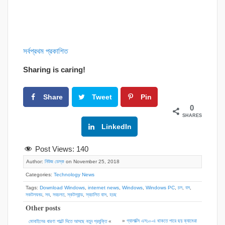
সর্বপ্রথম প্রকাশিত
Sharing is caring!
Share
Tweet
Pin
0
SHARES
Google+
LinkedIn
Post Views:
140
Author:
নিউজ ডেস্ক
on November 25, 2018
Categories:
Technology News
Tags:
Download Windows
,
internet news
,
Windows
,
Windows PC
,
চল
,
বস
,
সকটলযনড
,
সব
,
সবচলত
,
স্কটল্যান্ড
,
স্বচালিত বাস
,
হচছ
Other posts
»
গ্যালাক্সি এস১০-এ থাকতে পারে ছয় ক্যামেরা
মোবাইলের ধারণা পাল্টে দিতে আসছে নতুন প্রযুক্তি
«