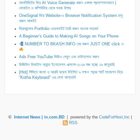
আনলিমিটেড ফ্রি AI Voice Generate করুন একদম প্রফেশনালভাবে |
মোবাইল ও কম্পিউটার থেকে সহজ উপায়
OneSignal দিয়ে Website-এ Browser Notification System চালু
করুন আজই!
ফ্রিল্যান্সার Portfolio ওয়েবসাইট তৈরি করুন অনেক সহজে!
A Beginner’s Guide to Making AI Songs on Your Phone
NUMBER TO BKASH INFO বের করুন JUST ONE click এ
Ads Free YouTube ভিডিও দেখুন এবং ডাউনলোড করুন
ডিজিটাল ডিভাইস অ্যান্ড ইনোভেশন এক্সপো-২০২৬ শুরু হচ্ছে ২৯ জানুয়ারি
[Hot] পিসিতে বাংলা ও আরবি ভয়েস টাইপিং! ৯ লক্ষ+ শব্দের স্মার্ট সাজেশন নিয়ে
“Kotha Keyboard” এর মেগা আপডেট!
©
Internet News | in.com.BD
| powered by the
CodeForHost,Inc
|
RSS