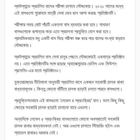
স্কটল্যান্ডে স্বচালিত বাসের পরীক্ষা চালাবে স্টেজকোচ। ২০২১ সালের মধ্যে
এই বাসগুলো পুরোদমে যাত্রী সেবা দেবে বলে আশা করছে প্রতিষ্ঠানটি।
পরীক্ষার সময় মোট পাঁচটি একতলা বাস ব্যবহার করা হবে। সাধারণ
বাসগুলোকে রূপান্তর করে এতে স্বচালনা প্রযুক্তি যোগ করা হবে।
প্রাথমিকভাবে শুধু একটি বাস দিয়ে পরীক্ষা শুরু করে পরে বাসের সংখ্যা বাড়াবে
স্টেজকোচ।
স্কটল্যান্ডে স্বচালিত বাস সেবা চালুর পেছনে স্টেজকোচই একমাত্র প্রতিষ্ঠান
নয়। এতে প্রতিষ্ঠানটির সঙ্গে রয়েছে অ্যালেক্সান্ডার ডেনিস এবং ফিউশন
প্রসেসিং-এর মতো প্রতিষ্ঠানও।
যুক্তরাজ্যের নীতিমালা অনুযায়ী স্বচালিত বাসে একজন সহকারী চালক থাকা
বাধ্যতামূলক। কিন্তু কোনো ঘাঁটিতে চালক ছাড়াই চলতে পারবে বাসগুলো।
প্রযুক্তিগতভাবে এই বাসগুলো ‘লেভেল ৪ স্বয়ংক্রিয়’ যান। ফলে কিছু কিছু
ক্ষেত্রে সহকারি চালক ছাড়াই চালানো যাবে এগুলো।
অন্যদিকে লেভেল ৫ স্বয়ংক্রিয় যানগুলোতে কোনো অবস্থাতেই সহকারি
চালক রাখার বাধ্যবাধকতা নেই। আর এগুলো চালাতে স্টিয়ারিং হুইল এবং
প্যাডেল রাখারও দরকার নেই।