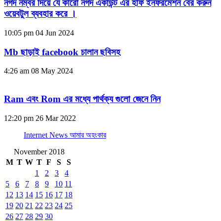
নগদ নম্বর দিয়ে যে কারো নগদ একাউন্ট এর হাফ ইনফরমেশন বের করুন
ওয়েবটুল ব্যবহার করে ।
10:05 pm
04 Jun 2024
Mb ছাড়াই facebook চালান ছবিসহ
4:26 am
08 May 2024
Ram এবং Rom এর মধ্যে পার্থক্য গুলো জেনে নিন
12:20 pm
26 Mar 2022
Internet News আমার অহংকার
November 2018
M
T
W
T
F
S
S
1
2
3
4
5
6
7
8
9
10
11
12
13
14
15
16
17
18
19
20
21
22
23
24
25
26
27
28
29
30