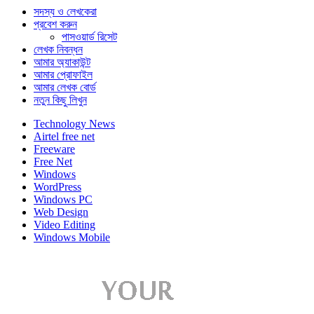
সদস্য ও লেখকেরা
প্রবেশ করুন
পাসওয়ার্ড রিসেট
লেখক নিবন্ধন
আমার অ্যাকাউন্ট
আমার প্রোফাইল
আমার লেখক বোর্ড
নতুন কিছু লিখুন
Technology News
Airtel free net
Freeware
Free Net
Windows
WordPress
Windows PC
Web Design
Video Editing
Windows Mobile