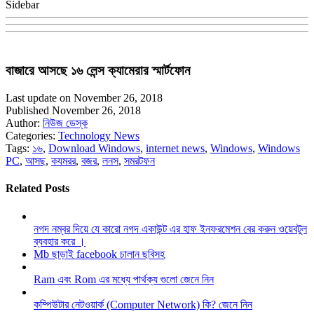
Sidebar
বাজারে আসছে ১৬ লেন্স ক্যামেরার স্মার্টফোন
Last update on November 26, 2018
Published November 26, 2018
Author:
নিউজ ডেস্ক
Categories:
Technology News
Tags:
১৬
,
Download Windows
,
internet news
,
Windows
,
Windows
PC
,
আসছ
,
কযমরর
,
বজর
,
লনস
,
সমরটফন
Related Posts
নগদ নম্বর দিয়ে যে কারো নগদ একাউন্ট এর হাফ ইনফরমেশন বের করুন ওয়েবটুল
ব্যবহার করে ।
Mb ছাড়াই facebook চালান ছবিসহ
Ram এবং Rom এর মধ্যে পার্থক্য গুলো জেনে নিন
কম্পিউটার নেটওয়ার্ক (Computer Network) কি? জেনে নিন