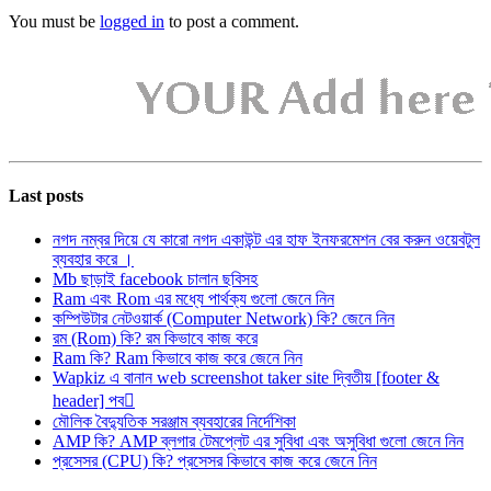
You must be
logged in
to post a comment.
Last posts
নগদ নম্বর দিয়ে যে কারো নগদ একাউন্ট এর হাফ ইনফরমেশন বের করুন ওয়েবটুল
ব্যবহার করে ।
Mb ছাড়াই facebook চালান ছবিসহ
Ram এবং Rom এর মধ্যে পার্থক্য গুলো জেনে নিন
কম্পিউটার নেটওয়ার্ক (Computer Network) কি? জেনে নিন
রম (Rom) কি? রম কিভাবে কাজ করে
Ram কি? Ram কিভাবে কাজ করে জেনে নিন
Wapkiz এ বানান web screenshot taker site দ্বিতীয় [footer &
header] পব
মৌলিক বৈদ্যুতিক সরঞ্জাম ব্যবহারের নির্দেশিকা
AMP কি? AMP ব্লগার টেমপ্লেট এর সুবিধা এবং অসুবিধা গুলো জেনে নিন
প্রসেসর (CPU) কি? প্রসেসর কিভাবে কাজ করে জেনে নিন