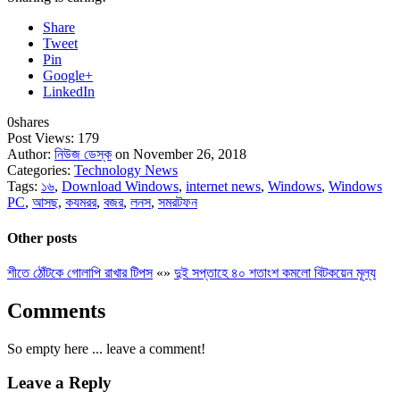
Share
Tweet
Pin
Google+
LinkedIn
0
shares
Post Views:
179
Author:
নিউজ ডেস্ক
on November 26, 2018
Categories:
Technology News
Tags:
১৬
,
Download Windows
,
internet news
,
Windows
,
Windows
PC
,
আসছ
,
কযমরর
,
বজর
,
লনস
,
সমরটফন
Other posts
শীতে ঠোঁটকে গোলাপি রাখার টিপস
«
»
দুই সপ্তাহে ৪০ শতাংশ কমলো বিটকয়েন মূল্য
Comments
So empty here ... leave a comment!
Leave a Reply