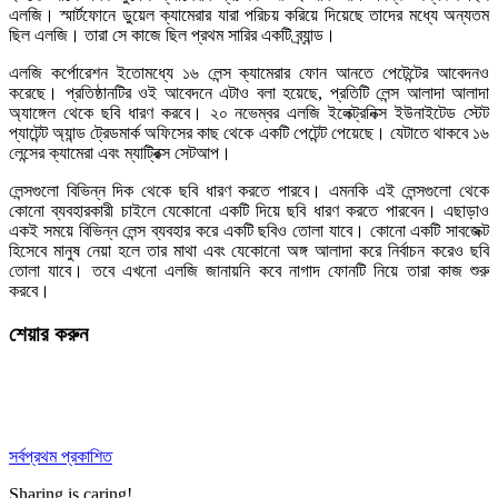
এলজি। স্মার্টফোনে ডুয়েল ক্যামেরার যারা পরিচয় করিয়ে দিয়েছে তাদের মধ্যে অন্যতম
ছিল এলজি। তারা সে কাজে ছিল প্রথম সারির একটি ব্র্যান্ড।
এলজি কর্পোরেশন ইতোমধ্যে ১৬ লেন্স ক্যামেরার ফোন আনতে পেটেন্টের আবেদনও
করেছে। প্রতিষ্ঠানটির ওই আবেদনে এটাও বলা হয়েছে, প্রতিটি লেন্স আলাদা আলাদা
অ্যাঙ্গেল থেকে ছবি ধারণ করবে। ২০ নভেম্বর এলজি ইলেক্ট্রনিক্স ইউনাইটেড স্টেট
প্যাটেন্ট অ্যান্ড ট্রেডমার্ক অফিসের কাছ থেকে একটি পেটেন্ট পেয়েছে। যেটাতে থাকবে ১৬
লেন্সের ক্যামেরা এবং ম্যাট্রিক্স সেটআপ।
লেন্সগুলো বিভিন্ন দিক থেকে ছবি ধারণ করতে পারবে। এমনকি এই লেন্সগুলো থেকে
কোনো ব্যবহারকারী চাইলে যেকোনো একটি দিয়ে ছবি ধারণ করতে পারবেন। এছাড়াও
একই সময়ে বিভিন্ন লেন্স ব্যবহার করে একটি ছবিও তোলা যাবে। কোনো একটি সাবজেক্ট
হিসেবে মানুষ নেয়া হলে তার মাথা এবং যেকোনো অঙ্গ আলাদা করে নির্বাচন করেও ছবি
তোলা যাবে। তবে এখনো এলজি জানায়নি কবে নাগাদ ফোনটি নিয়ে তারা কাজ শুরু
করবে।
শেয়ার করুন
সর্বপ্রথম প্রকাশিত
Sharing is caring!