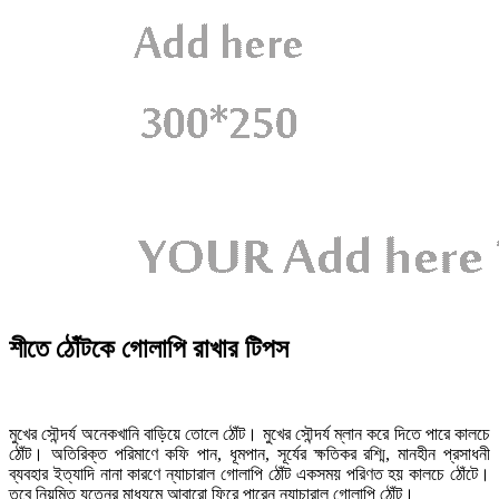
শীতে ঠোঁটকে গোলাপি রাখার টিপস
মুখের সৌন্দর্য অনেকখানি বাড়িয়ে তোলে ঠোঁট। মুখের সৌন্দর্য ম্লান করে দিতে পারে কালচে
ঠোঁট। অতিরিক্ত পরিমাণে কফি পান, ধূমপান, সূর্যের ক্ষতিকর রশ্মি, মানহীন প্রসাধনী
ব্যবহার ইত্যাদি নানা কারণে ন্যাচারাল গোলাপি ঠোঁট একসময় পরিণত হয় কালচে ঠোঁটে।
তবে নিয়মিত যত্নের মাধ্যমে আবারো ফিরে পারেন ন্যাচারাল গোলাপি ঠোঁট।