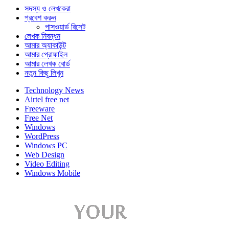
সদস্য ও লেখকেরা
প্রবেশ করুন
পাসওয়ার্ড রিসেট
লেখক নিবন্ধন
আমার অ্যাকাউন্ট
আমার প্রোফাইল
আমার লেখক বোর্ড
নতুন কিছু লিখুন
Technology News
Airtel free net
Freeware
Free Net
Windows
WordPress
Windows PC
Web Design
Video Editing
Windows Mobile