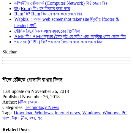
কম্পিউটার নেটওয়ার্ক (Computer Network) কি? জেনে নিন
রম (Rom) কি? রম কিভাবে কাজ করে
Ram কি? Ram কিভাবে কাজ করে জেনে নিন
Wapkiz এ বানান web screenshot taker site দ্বিতীয় [footer &
header] পব
মৌলিক বৈদ্যুতিক সরঞ্জাম ব্যবহারের নির্দেশিকা
AMP কি? AMP ব্লগার টেমপ্লেট এর সুবিধা এবং অসুবিধা গুলো জেনে নিন
প্রসেসর (CPU) কি? প্রসেসর কিভাবে কাজ করে জেনে নিন
Sidebar
শীতে ঠোঁটকে গোলাপি রাখার টিপস
Last update on November 26, 2018
Published November 26, 2018
Author:
নিউজ ডেস্ক
Categories:
Technology News
Tags:
Download Windows
,
internet news
,
Windows
,
Windows PC
,
গলপ
,
টপস
,
ঠটক
,
রখর
,
শত
Related Posts