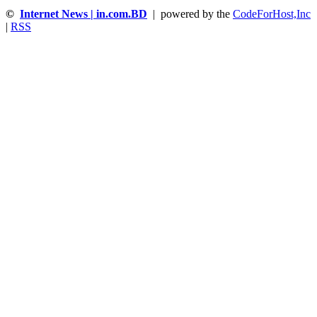
©
Internet News | in.com.BD
| powered by the
CodeForHost,Inc
|
RSS