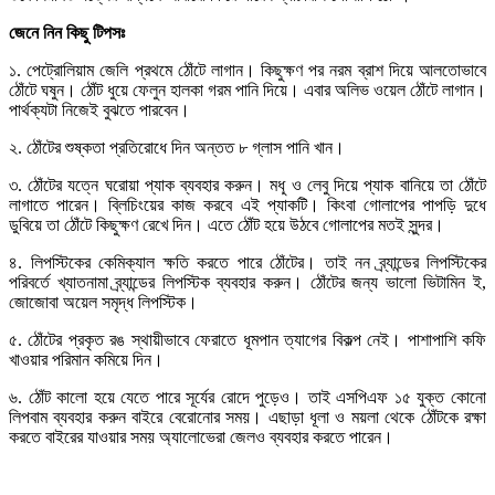
জেনে
নিন
কিছু
টিপসঃ
১. পেট্রোলিয়াম জেলি প্রথমে ঠোঁটে লাগান। কিছুক্ষণ পর নরম ব্রাশ দিয়ে আলতোভাবে
ঠোঁটে ঘষুন। ঠোঁট ধুয়ে ফেলুন হালকা গরম পানি দিয়ে। এবার অলিভ ওয়েল ঠোঁটে লাগান।
পার্থক্যটা নিজেই বুঝতে পারবেন।
২. ঠোঁটের শুষ্কতা প্রতিরোধে দিন অন্তত ৮ গ্লাস পানি খান।
৩. ঠোঁটের যত্নে ঘরোয়া প্যাক ব্যবহার করুন। মধু ও লেবু দিয়ে প্যাক বানিয়ে তা ঠোঁটে
লাগাতে পারেন। ব্লিচিংয়ের কাজ করবে এই প্যাকটি। কিংবা গোলাপের পাপড়ি দুধে
ডুবিয়ে তা ঠোঁটে কিছুক্ষণ রেখে দিন। এতে ঠোঁট হয়ে উঠবে গোলাপের মতই সুন্দর।
৪. লিপস্টিকের কেমিক্যাল ক্ষতি করতে পারে ঠোঁটের। তাই নন ব্র্যান্ডের লিপস্টিকের
পরিবর্তে খ্যাতনামা ব্র্যান্ডের লিপস্টিক ব্যবহার করুন। ঠোঁটের জন্য ভালো ভিটামিন ই,
জোজোবা অয়েল সমৃদ্ধ লিপস্টিক।
৫. ঠোঁটের প্রকৃত রঙ স্থায়ীভাবে ফেরাতে ধূমপান ত্যাগের বিকল্প নেই। পাশাপাশি কফি
খাওয়ার পরিমান কমিয়ে দিন।
৬. ঠোঁট কালো হয়ে যেতে পারে সূর্যের রোদে পুড়েও। তাই এসপিএফ ১৫ যুক্ত কোনো
লিপবাম ব্যবহার করুন বাইরে বেরোনোর সময়। এছাড়া ধূলা ও ময়লা থেকে ঠোঁটকে রক্ষা
করতে বাইরের যাওয়ার সময় অ্যালোভেরা জেলও ব্যবহার করতে পারেন।