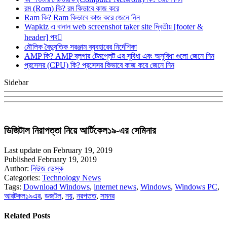
রম (Rom) কি? রম কিভাবে কাজ করে
Ram কি? Ram কিভাবে কাজ করে জেনে নিন
Wapkiz এ বানান web screenshot taker site দ্বিতীয় [footer &
header] পব
মৌলিক বৈদ্যুতিক সরঞ্জাম ব্যবহারের নির্দেশিকা
AMP কি? AMP ব্লগার টেমপ্লেট এর সুবিধা এবং অসুবিধা গুলো জেনে নিন
প্রসেসর (CPU) কি? প্রসেসর কিভাবে কাজ করে জেনে নিন
Sidebar
ডিজিটাল নিরাপত্তা নিয়ে আর্টিকেল১৯-এর সেমিনার
Last update on February 19, 2019
Published February 19, 2019
Author:
নিউজ ডেস্ক
Categories:
Technology News
Tags:
Download Windows
,
internet news
,
Windows
,
Windows PC
,
আরটকল১৯এর
,
ডজটল
,
নয়
,
নরপতত
,
সমনর
Related Posts