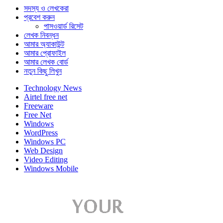
সদস্য ও লেখকেরা
প্রবেশ করুন
পাসওয়ার্ড রিসেট
লেখক নিবন্ধন
আমার অ্যাকাউন্ট
আমার প্রোফাইল
আমার লেখক বোর্ড
নতুন কিছু লিখুন
Technology News
Airtel free net
Freeware
Free Net
Windows
WordPress
Windows PC
Web Design
Video Editing
Windows Mobile