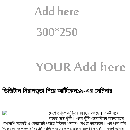
ডিজিটাল নিরাপত্তা নিয়ে আর্টিকেল১৯-এর সেমিনার
দেশে তথ্যপ্রযুক্তির ব্যবহার বাড়ছে। একই সঙ্গে
বাড়ছে নানা ঝুঁকি। এসব ঝুঁকি মোকাবিলায় সচেতনতার
পাশাপাশি সরকারি ও বেসরকারি পর্যায়ে বিভিন্ন পদক্ষেপ নেওয়া প্রয়োজন। এর পাশাপাশি
ডিজিটাল নিরাপত্তার বিষয়টি সবাইকে জানাতে প্রয়োজন দরকারি কনটেন্ট। বাংলা ভাষায়