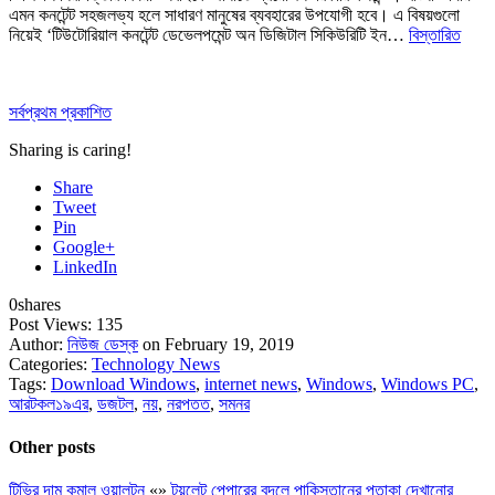
এমন কনটেন্ট সহজলভ্য হলে সাধারণ মানুষের ব্যবহারের উপযোগী হবে। এ বিষয়গুলো
নিয়েই ‘টিউটোরিয়াল কনটেন্ট ডেভেলপমেন্ট অন ডিজিটাল সিকিউরিটি ইন…
বিস্তারিত
সর্বপ্রথম প্রকাশিত
Sharing is caring!
Share
Tweet
Pin
Google+
LinkedIn
0
shares
Post Views:
135
Author:
নিউজ ডেস্ক
on February 19, 2019
Categories:
Technology News
Tags:
Download Windows
,
internet news
,
Windows
,
Windows PC
,
আরটকল১৯এর
,
ডজটল
,
নয়
,
নরপতত
,
সমনর
Other posts
টিভির দাম কমাল ওয়ালটন
«
»
টয়লেট পেপারের বদলে পাকিস্তানের পতাকা দেখানোর