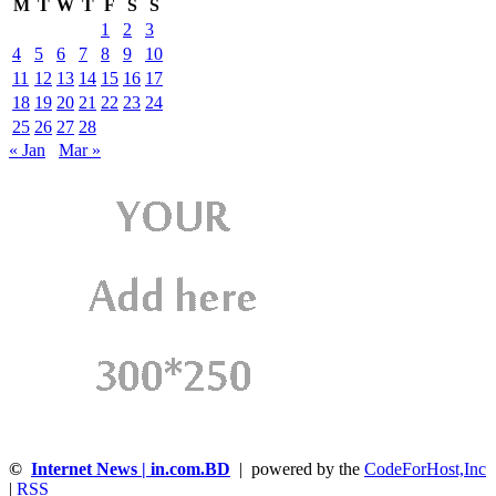
M
T
W
T
F
S
S
1
2
3
4
5
6
7
8
9
10
11
12
13
14
15
16
17
18
19
20
21
22
23
24
25
26
27
28
« Jan
Mar »
©
Internet News | in.com.BD
| powered by the
CodeForHost,Inc
|
RSS