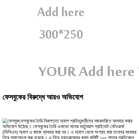
ফেসবুকের বিরুদ্ধে আরও অভিযোগ
ফেসবুকের তৈরি নিরাপত্তা অ্যাপ প্রতিদ্বন্দ্বীদের নজরদারিতে ব্যবহার করার
অভিযোগ উঠেছে। ফেসবুকের তৈরি ওনাভো নামের ভার্চ্যুয়াল প্রাইভেট নেটওয়ার্ক
(ভিপিএন) অ্যাপ এ কাজে ব্যবহার করা হয়। এ অ্যাপ থেকে সংগ্রহ করা তথ্যের ব্যবহার
নিয়ে সমালোচনা শুরু হয়েছে। এ নিয়ে যুক্তরাজ্যের কমন্স কমিটি ১০০ পাতার প্রতিবেদন