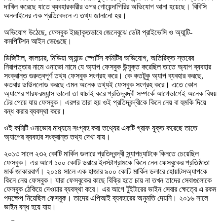
দাখিল করেছে যাতে ব্যবহারকারীর ওপর গোয়েন্দাগিরির অভিযোগ আনা হয়েছে। বিবিসি
অনলাইনের এক প্রতিবেদনে এ তথ্য জানানো হয়।
অভিযোগ উঠেছে, ফেসবুক ইচ্ছাকৃতভাবে জেনেবুঝে ডেটা প্রাইভেসি ও অ্যান্টি-
কমপিটিশন আইন ভেঙেছে।
ডিজিটাল, কালচার, মিডিয়া অ্যান্ড স্পোর্টস কমিটির অভিযোগ, অতিরিক্ত স্তরের
নিরাপত্তার নামে ওনাভো নামে যে অ্যাপ ফেসবুক উন্মুক্ত করেছিল তাতে অ্যাপ ব্যবহার
সংক্রান্ত গুরুত্বপূর্ণ তথ্য ফেসবুক সংগ্রহ করে। কে কতটুকু অ্যাপ ব্যবহার করছে,
কতবার ডাউনলোড করছে এমন অনেক তথ্যই ফেসবুক সংগ্রহ করে। এতে কোন
অ্যাপের পারফরম্যান্স ভালো তা যাচাই করে প্রতিদ্বন্দ্বী সম্পর্কে আগেভাগেই অনেক বিষয়
টের পেয়ে যায় ফেসবুক। এরপর তারা হয় ওই প্রতিদ্বন্দ্বীকে কিনে নেয় বা হুমকি দিয়ে
বন্ধ করার ব্যবস্থা করে।
ওই কমিটি ওনাভোর মাধ্যমে সংগ্রহ করা তথ্যের একটি গ্রাফ যুক্ত করেছে তাতে
অ্যাপের ব্যবহার সংক্রান্ত তথ্য দেখা যায়।
২০১৩ সালে ২৩২ কোটি মার্কিন ডলারে প্রতিদ্বন্দ্বী স্ন্যাপচ্যাটকে কিনতে চেয়েছিল
ফেসবুক। এর আগে ১০০ কোটি ডরারে ইনস্টাগ্রামকে কিনে নেন ফেসবুকের প্রতিষ্ঠাতা
মার্ক জাকারবার্গ। ২০১৪ সালে এক হাজার ৯০০ কোটি মার্কিন ডলারে হোয়াটসঅ্যাপকে
কিনে নেয় ফেসবুক। যারা ফেসবুকের কাছে বিক্রি হতে চায় না তখন তাদের সেবাগুলোকে
ফেসবুক ঠেকিয়ে দেওয়ার ব্যবস্থা করে। এর আগে টুইটারের ভাইন সেবার ক্ষেত্রে এ রকম
পদক্ষেপ নিয়েছিল ফেসবুক। তাদের এপিআই ব্যবহারের অনুমতি দেয়নি। ২০১৬ সালে
ভাইন বন্ধ হয়ে যায়।