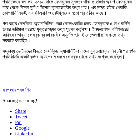
প্রতিবেদনে বলা হয়, ২০১৩ সালে ফেসবুকের সুনজরে থাকা ৫ হাজার অ্যাপ ফেসবুকের
কাছ থেকে বিশেষ সুবিধা হিসেবে ব্যবহারকারীর তথ্য পায়। এর মধ্যে রাইড শেয়ারিং
কোম্পানি লিফট, এয়ারবিএনবি ও নেটফ্লিক্সের মতো প্রতিষ্ঠান আছে।
গত বছরে কেমব্রিজ অ্যানালিটিকা ডেটা কেলেঙ্কারির জন্য ফেসবুককে ৫ লাখ মার্কিন
ডলার জরিমানা করেছে যুক্তরাজ্যের তথ্য সুরক্ষা কর্তৃপক্ষ। ইনফরমেশন কমিশনারের
অফিসের ভাষ্য, ফেসবুক ব্যবহারকারীর অনুমতি ছাড়াই ডেভেলপারদের কাছে তথ্য
সরবরাহ করেছিল।
সম্ভাব্য ভোটারদের টানতে কেমব্রিজ অ্যানালিটিকা নামের যুক্তরাজ্যের নির্বাচনী পরামর্শক
প্রতিষ্ঠানটি একটি কুইজ অ্যাপের মাধ্যমে ফেসবুক থেকে তথ্য সংগ্রহ করেছিল।
সর্বপ্রথম প্রকাশিত
Sharing is caring!
Share
Tweet
Pin
Google+
LinkedIn