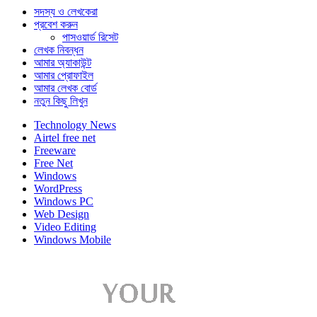
সদস্য ও লেখকেরা
প্রবেশ করুন
পাসওয়ার্ড রিসেট
লেখক নিবন্ধন
আমার অ্যাকাউন্ট
আমার প্রোফাইল
আমার লেখক বোর্ড
নতুন কিছু লিখুন
Technology News
Airtel free net
Freeware
Free Net
Windows
WordPress
Windows PC
Web Design
Video Editing
Windows Mobile