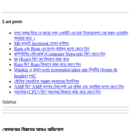
Last posts
নগদ নম্বর দিয়ে যে কারো নগদ একাউন্ট এর হাফ ইনফরমেশন বের করুন ওয়েবটুল
ব্যবহার করে ।
Mb ছাড়াই facebook চালান ছবিসহ
Ram এবং Rom এর মধ্যে পার্থক্য গুলো জেনে নিন
কম্পিউটার নেটওয়ার্ক (Computer Network) কি? জেনে নিন
রম (Rom) কি? রম কিভাবে কাজ করে
Ram কি? Ram কিভাবে কাজ করে জেনে নিন
Wapkiz এ বানান web screenshot taker site দ্বিতীয় [footer &
header] পব
মৌলিক বৈদ্যুতিক সরঞ্জাম ব্যবহারের নির্দেশিকা
AMP কি? AMP ব্লগার টেমপ্লেট এর সুবিধা এবং অসুবিধা গুলো জেনে নিন
প্রসেসর (CPU) কি? প্রসেসর কিভাবে কাজ করে জেনে নিন
Sidebar
ফেসবুকের বিরুদ্ধে আরও অভিযোগ