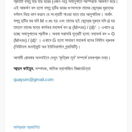
প্রতিটি বস্তু যার যার ভরের (ওজন নয়) সমানুপাতে পরস্পরকে আকর্ষণ করে।
এই আকর্ষণ বল হলো বস্তু দুটির ভরের গুণফলকে তাদের কেন্দ্রের দূরত্বের
বর্গফল দিয়ে ভাগ করলে যে সংখ্যাটি পাওয়া যাবে তার আনুপাতিক। অর্থাৎ
বস্তু দুটির ভর যদি M ও m হয় এবং তাদের দুই কেন্দ্রের দূরত্ব যদি d হয়
২
তাহলে তাদের মধ্যে কার্যকর মহাকর্ষ বল α (M×m) / (d)
। এখানে α
হচ্ছে সমানুপাতের প্রতীক। অথবা সরাসরি সূত্রটি হলো: মহাকর্ষ বল = G
২
(M×m) / (d)
। এখানে G হলো সাধারণ মহাকর্ষ বলের নিউটন ধ্রুবক
(নিউটনস কনস্ট্যান্ট অব ইউনিভার্সাল গ্র্যাভিটি)।
আগামী রোববার অনলাইনে দেখুন ‘কৃত্রিম সূর্য’ সম্পর্কে চমকপ্রদ তথ্য।
আব্দুল কাইয়ুম
, সম্পাদক, মাসিক ম্যাগাজিন বিজ্ঞানচিন্তা
quayum@gmail.com
সর্বপ্রথম প্রকাশিত