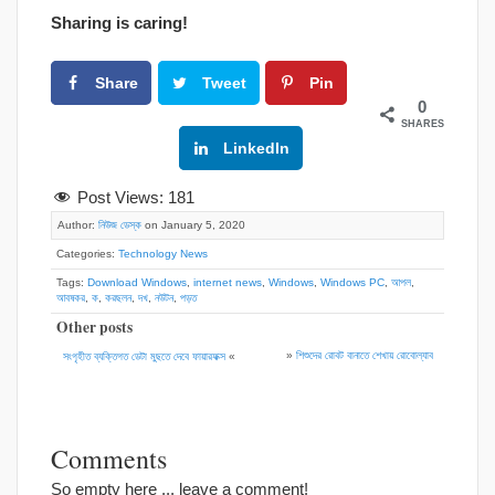
Sharing is caring!
Share
Tweet
Pin
0
SHARES
Google+
LinkedIn
Post Views:
181
Author:
নিউজ ডেস্ক
on January 5, 2020
Categories:
Technology News
Tags:
Download Windows
,
internet news
,
Windows
,
Windows PC
,
আপল
,
আবষকর
,
ক
,
করছলন
,
দখ
,
নউটন
,
পড়ত
Other posts
»
শিশুদের রোবট বানাতে শেখায় রোবোল্যাব
সংগৃহীত ব্যক্তিগত ডেটা মুছতে দেবে ফায়ারফক্স
«
Comments
So empty here ... leave a comment!