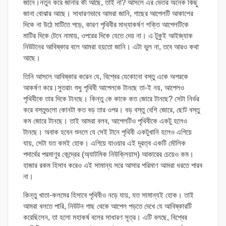
জানে।নতুন করে জানার কী আছে, তাই না? আসলে এর ভেতর অনেক কিছু
জানা বোঝার আছে। সাধারণভাবে আমরা জানি, গাছের আপেলটি আকাশের
দিকে না উঠে মাটিতে পড়ে, কারণ পৃথিবীর মাধ্যাকর্ষণ শক্তি আপেলটিকে
মাটির দিকে টেনে নামায়, ওপরের দিকে যেতে দেয় না। এ টুকুই আইজ্যাক
নিউটনের আবিষ্কার বলে আমরা হয়তো জানি। এটা ভুল না, তবে আরও কথা
আছে।
তিনি আসলে আবিষ্কার করেন যে, বিশ্বের যেকোনো বস্তু একে অপরকে
আকর্ষণ করে।সুতরাং শুধু পৃথিবী আপেলকে টানছে তা-ই নয়, আপেলও
পৃথিবীকে তার দিকে টানছে। কিন্তু কে কাকে কত জোরে টানছে? সেটা নির্ভর
করে বস্তুগুলো কোনটা কত বড় তার ওপর। বড় বস্তু বেশি জোরে, ছোট বস্তু
কম জোরে টানছে। তাই আমরা বলব, আপেলটিও পৃথিবীকে একটু হলেও
টানছে। অবাক হবেন শুনলে যে সেই টানে পৃথিবী একটুখানি হলেও এগিয়ে
যায়, সেটা যত কমই হোক। এগিয়ে যাওয়ার এই দূরত্ব একটি মৌলিক
পদার্থের পরমাণুর কেন্দ্রের (অ্যাটমিক নিউক্লিয়াস) আকারের চেয়েও কম।
হাজার রকম হিসাব করেও এই সামান্য সরে আসার পরিমাণ আমরা ধরতে পারব
না।
কিন্তু খাতা-কলমের হিসাবে পৃথিবীও নড়ে যায়, যত সামান্যই হোক। তাই
আমরা বলতে পারি, নিউটন গাছ থেকে আপেল পড়তে দেখে যে আবিষ্কারটি
করেছিলেন, তা হলো মহাকর্ষ বলের সাধারণ সূত্র। এটি বলছে, বিশ্বের