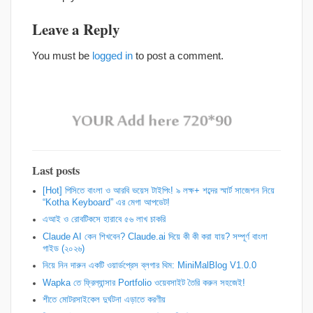
Leave a Reply
You must be
logged in
to post a comment.
Last posts
[Hot] পিসিতে বাংলা ও আরবি ভয়েস টাইপিং! ৯ লক্ষ+ শব্দের স্মার্ট সাজেশন নিয়ে
“Kotha Keyboard” এর মেগা আপডেট!
এআই ও রোবটিকসে হারাবে ৫৬ লাখ চাকরি
Claude AI কেন শিখবেন? Claude.ai দিয়ে কী কী করা যায়? সম্পূর্ণ বাংলা
গাইড (২০২৬)
নিয়ে নিন দারুন একটি ওয়ার্ডপ্রেস ব্লগার থিম: MiniMalBlog V1.0.0
Wapka তে ফ্রিল্যান্সার Portfolio ওয়েবসাইট তৈরি করুন সহজেই!
শীতে মোটরসাইকেল দুর্ঘটনা এড়াতে করণীয়