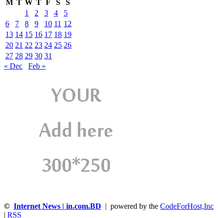
M
T
W
T
F
S
S
1
2
3
4
5
6
7
8
9
10
11
12
13
14
15
16
17
18
19
20
21
22
23
24
25
26
27
28
29
30
31
« Dec
Feb »
©
Internet News | in.com.BD
| powered by the
CodeForHost,Inc
|
RSS