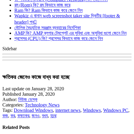
রম (Rom) কি? রম কিভাবে কাজ করে
Ram কি? Ram কিভাবে কাজ করে জেনে নিন
Wapkiz এ বানান web screenshot taker site দ্বিতীয় [footer &
header] পব
মৌলিক বৈদ্যুতিক সরঞ্জাম ব্যবহারের নির্দেশিকা
AMP কি? AMP ব্লগার টেমপ্লেট এর সুবিধা এবং অসুবিধা গুলো জেনে নিন
প্রসেসর (CPU) কি? প্রসেসর কিভাবে কাজ করে জেনে নিন
Sidebar
ক্ষতিকর জেনেও কাজে বাধ্য করা হচ্ছে
Last update on January 28, 2020
Published January 28, 2020
Author:
নিউজ ডেস্ক
Categories:
Technology News
Tags:
Download Windows
,
internet news
,
Windows
,
Windows PC
,
কজ
,
কর
,
কষতকর
,
জনও
,
বধয
,
হচছ
Related Posts