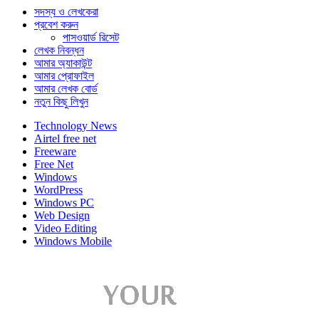
সদস্য ও লেখকেরা
প্রবেশ করুন
পাসওয়ার্ড রিসেট
লেখক নিবন্ধন
আমার অ্যাকাউন্ট
আমার প্রোফাইল
আমার লেখক বোর্ড
নতুন কিছু লিখুন
Technology News
Airtel free net
Freeware
Free Net
Windows
WordPress
Windows PC
Web Design
Video Editing
Windows Mobile