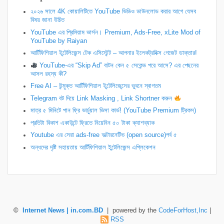
২০২৬ সালে 4K কোয়ালিটিতে YouTube ভিডিও ডাউনলোড করার আগে যেসব
বিষয় জানা উচিত
YouTube এর প্রিমিয়াম ভার্সন। Premium, Ads-Free, xLite Mod of
YouTube by Raiyan
আর্টিফিশিয়াল ইন্টেলিজেন্স টেক এসিস্টেন্ট – আপনার ইলেকট্রনিক্স গেজেট ডাক্তার!
YouTube-এর “Skip Ad” বাটন কেন ৫ সেকেন্ড পরে আসে? এর পেছনের
আসল রহস্য কী?
Free AI – উন্মুক্ত আর্টিফিশিয়াল ইন্টেলিজেন্সের ভুবনে স্বাগতম
Telegram বট দিয়ে Link Masking , Link Shortner করুন
​মাত্র ৫ মিনিটে পান ফ্রি ভার্চুয়াল ভিসা কার্ড! (YouTube Premium ট্রিকস)
প্রতিটা বিকাশ একাউন্টে ফ্রিতে নিয়েনিন ৫০ টাকা ক্যাশব্যাক
Youtube এর সেরা ads-free অল্টারনেটিভ (open source)পর্ব ৫
অন্ধদের দৃষ্টি সহায়তায় আর্টিফিশিয়াল ইন্টেলিজেন্স এপ্লিকেশন
©
Internet News | in.com.BD
| powered by the
CodeForHost,Inc
|
RSS