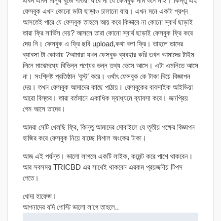
এখন এমন মানুষ খুঁজে পাওয়া যাবে না যে ফেসবুক নাম শুনে নাই। কিন্তু এই
ফেসবুক এখন কোনো ডাটা ছাড়াও চালানো যায়। এখন মনে একটা প্রশ্ন
আসতেই পারে যে ফেসবুক তাহলে আয় করে কিভাবে না কোনো স্বার্থ ছাড়াই
তারা ফ্রি সার্ভিস দেয়? আসলে তারা কোনো স্বার্থ ছাড়াই ফেসবুক ফ্রি করে
দেয় নি। ফেসবুক এ ফ্রি ছবি upload,কথা বলা ফ্রি। তাহলে তাদের
ব্যাবসা টা কোথায় ?আমারা যখন ফেসবুক ব্যবহার করি তখন আমাদের টাইম
লিনে মাঝেমধ্যে বিভিন্ন পণ্যের ভন্ন তথ্য ভেসে আসে। এটা এমনিতে আসে
না। সংশ্লিষ্ট প্রতিষ্ঠান ‘বুস্ট’ করে। ওর্থাৎ ফেসবুক কে টাকা দিয়ে বিজ্ঞাপন
দেয়। তখন ফেসবুক আমাদের কাছে পাঠায়। ফেসবুকের বাবসাইক আইডিয়া
আরো বিস্তর। তারা বর্তমানে একাধিক ম্যাধ্যমে ব্যাবসা করে। জনপ্রিয়
গেম আসে তাদের।
আমরা সেটি খেলছি ফ্রি, কিন্তু আমাদের মোবাইলে যে তৃতীয় পক্ষের বিজ্ঞাপন
হাজির করে ফেসবুক নিয়ে যাচ্ছে বিশাল অংকের টাকা।
আজ এই পর্যন্ত। ভালো লাগলে একটি লাইক, কমেন্ট করে পাশে থাকবেন।
আর সবসময় TRICBD এর সাথেই থাকবেন এরকম প্রয়জনীয় টিপস
পেতে।
খোদা হাফেজ।
আপনাদের যদি পোস্টি ভালো লাগে তাহলে..