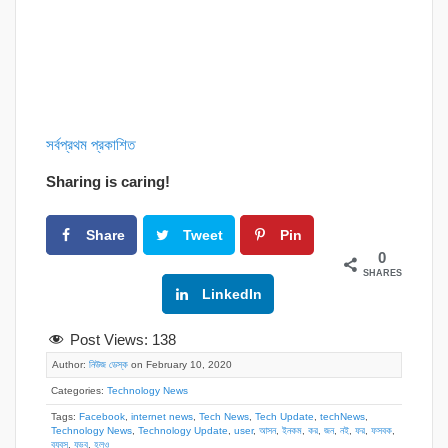
সর্বপ্রথম প্রকাশিত
Sharing is caring!
Share
Tweet
Pin
0
SHARES
Google+
LinkedIn
Post Views:
138
Author:
নিউজ ডেস্ক
on February 10, 2020
Categories:
Technology News
Tags:
Facebook
,
internet news
,
Tech News
,
Tech Update
,
techNews
,
Technology News
,
Technology Update
,
user
,
আসন
,
ইনকম
,
কর
,
জন
,
নই
,
ফর
,
ফসবক
,
বযবস
,
যভব
,
হলও