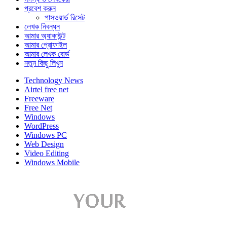
প্রবেশ করুন
পাসওয়ার্ড রিসেট
লেখক নিবন্ধন
আমার অ্যাকাউন্ট
আমার প্রোফাইল
আমার লেখক বোর্ড
নতুন কিছু লিখুন
Technology News
Airtel free net
Freeware
Free Net
Windows
WordPress
Windows PC
Web Design
Video Editing
Windows Mobile