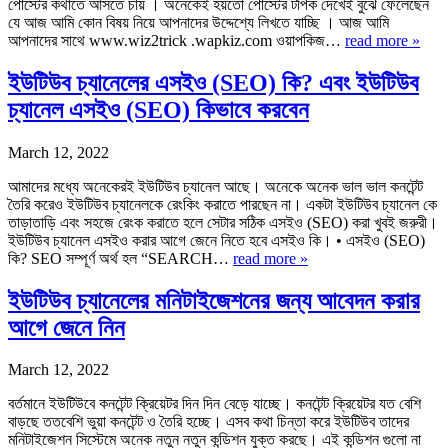
পোস্টের কথাতে আসতে চায় । অনেকেই হয়তো পোস্টের টপিক দেখেই বুঝে ফেলেছেন
যে আজ আমি কোন বিষয় নিয়ে আপনাদের উদ্দেশ্যে লিখতে যাচ্ছি । আজ আমি
আপনাদের সাথে www.wiz2trick .wapkiz.com ওয়াপকিজ…
read more »
ইউটিউব চ্যানেলের এসইও (SEO) কি? এবং ইউটিউব
চ্যানেল এসইও (SEO) কিভাবে করবেন
March 12, 2022
আমাদের মধ্যে অনেকেরই ইউটিউব চ্যানেল আছে। অনেকে অনেক ভাল ভাল কনটেন্ট
তৈরি করেও ইউটিউব চ্যানেলকে রেংকিং করাতে পারছেন না। একটা ইউটিউব চ্যানেল কে
তাড়াতাড়ি এবং সহজে রেংক করাতে হলে সেটার সঠিক এসইও (SEO) করা খুবই জরুরী।
ইউটিউব চ্যানেল এসইও করার আগে জেনে নিতে হবে এসইও কি। • এসইও (SEO)
কি? SEO সম্পূর্ণ অর্থ হল “SEARCH…
read more »
ইউটিউব চ্যানেলের মনিটাইজেশনের জন্য আবেদন করার
আগে জেনে নিন
March 12, 2022
বর্তমানে ইউটিউবে কনটেন্ট ক্রিয়েটর দিন দিন বেড়ে যাচ্ছে। কনটেন্ট ক্রিয়েটর যত বেশি
বাড়ছে ততবেশি ভুয়া কনটেন্ট ও তৈরি হচ্ছে। এসব কথা চিন্তা করে ইউটিউব তাদের
মনিটাইজেশন সিস্টেমে অনেক নতুন নতুন কন্ডিশন যুক্ত করছে। এই কন্ডিশন গুলো না