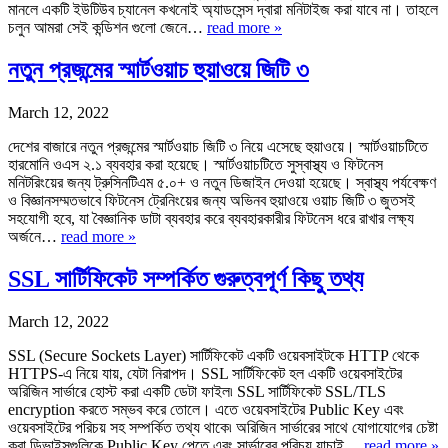
মানলে একটি ইউটিউব চ্যানেল কখনোই অ্যাডসেন্স দ্বারা মনিটাইজ করা যাবে না। তাহলে
চলুন আমরা সেই কন্ডিশন গুলো জেনে…
read more »
নতুন প্রজন্মের স্মার্টওয়াচ হুয়াওয়ে জিটি ৩
March 12, 2022
দেশের বাজারে নতুন প্রজন্মের স্মার্টওয়াচ জিটি ৩ নিয়ে এসেছে হুয়াওয়ে। স্মার্টওয়াচটিতে
হারমোনি ওএস ২.১ ব্যবহার করা হয়েছে। স্মার্টওয়াচটিতে সুস্বাস্থ্য ও ফিটনেস
মনিটরিংয়ের জন্য ট্রুসিনটিএম ৫.০+ ও নতুন ডিজাইন দেওয়া হয়েছে। স্বাস্থ্য পর্যবেক্ষণ
ও বিজ্ঞানসম্মতভাবে ফিটনেস ট্রেনিংয়ের জন্য অভিনব হুয়াওয়ে ওয়াচ জিটি ৩ জুতসই
সহযোগী হবে, যা বৈজ্ঞানিক ডাটা ব্যবহার করে ব্যবহারকারীর ফিটনেস ধরে রাখার লক্ষ্য
অর্জনে…
read more »
SSL সার্টিফিকেট সম্পর্কিত গুরুত্বপূর্ণ কিছু তথ্য
March 12, 2022
SSL (Secure Sockets Layer) সার্টিফিকেট একটি ওয়েবসাইটকে HTTP থেকে
HTTPS-এ নিয়ে যায়, যেটা নিরাপদ। SSL সার্টিফিকেট হল একটি ওয়েবসাইটের
অরিজিন সার্ভারে হোস্ট করা একটি ডেটা ফাইল৷ SSL সার্টিফিকেট SSL/TLS
encryption করতে সম্ভব করে তোলে। এতে ওয়েবসাইটের Public Key এবং
ওয়েবসাইটের পরিচয় সহ সম্পর্কিত তথ্য থাকে৷ অরিজিন সার্ভারের সাথে যোগাযোগের চেষ্টা
করা ডিভাইসগুলিকে Public Key পেতে এবং সার্ভারের পরিচয় যাচাই…
read more »