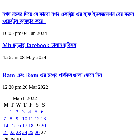
নগদ নম্বর দিয়ে যে কারো নগদ একাউন্ট এর হাফ ইনফরমেশন বের করুন
ওয়েবটুল ব্যবহার করে ।
10:05 pm
04 Jun 2024
Mb ছাড়াই facebook চালান ছবিসহ
4:26 am
08 May 2024
Ram এবং Rom এর মধ্যে পার্থক্য গুলো জেনে নিন
12:20 pm
26 Mar 2022
March 2022
M
T
W
T
F
S
S
1
2
3
4
5
6
7
8
9
10
11
12
13
14
15
16
17
18
19
20
21
22
23
24
25
26
27
28
29
30
31