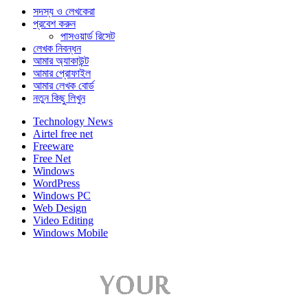
সদস্য ও লেখকেরা
প্রবেশ করুন
পাসওয়ার্ড রিসেট
লেখক নিবন্ধন
আমার অ্যাকাউন্ট
আমার প্রোফাইল
আমার লেখক বোর্ড
নতুন কিছু লিখুন
Technology News
Airtel free net
Freeware
Free Net
Windows
WordPress
Windows PC
Web Design
Video Editing
Windows Mobile