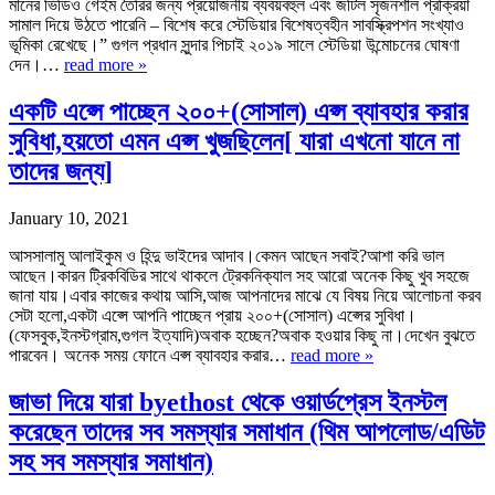
মানের ভিডিও গেইম তৈরির জন্য প্রয়োজনীয় ব্যবয়বহুল এবং জটিল সৃজনশীল প্রক্রিয়া
সামাল দিয়ে উঠতে পারেনি – বিশেষ করে স্টেডিয়ার বিশেষত্বহীন সাবস্ক্রিপশন সংখ্যাও
ভূমিকা রেখেছে।” গুগল প্রধান সুন্দার পিচাই ২০১৯ সালে স্টেডিয়া উন্মোচনের ঘোষণা
দেন।…
read more »
একটি এপ্সে পাচ্ছেন ২০০+(সোসাল) এপ্স ব্যাবহার করার
সুবিধা,হয়তো এমন এপ্স খুজছিলেন[ যারা এখনো যানে না
তাদের জন্য]
January 10, 2021
আসসালামু আলাইকুম ও হিন্দু ভাইদের আদাব।কেমন আছেন সবাই?আশা করি ভাল
আছেন।কারন ট্রিকবিডির সাথে থাকলে ট্রেকনিক্যাল সহ আরো অনেক কিছু খুব সহজে
জানা যায়।এবার কাজের কথায় আসি,আজ আপনাদের মাঝে যে বিষয় নিয়ে আলোচনা করব
সেটা হলো,একটা এপ্সে আপনি পাচ্ছেন প্রায় ২০০+(সোসাল) এপ্সের সুবিধা।
(ফেসবুক,ইনস্টগ্রাম,গুগল ইত্যাদি)অবাক হচ্ছেন?অবাক হওয়ার কিছু না।দেখেন বুঝতে
পারবেন। অনেক সময় ফোনে এপ্স ব্যাবহার করার…
read more »
জাভা দিয়ে যারা byethost থেকে ওয়ার্ডপ্রেস ইনস্টল
করেছেন তাদের সব সমস্যার সমাধান (থিম আপলোড/এডিট
সহ সব সমস্যার সমাধান)