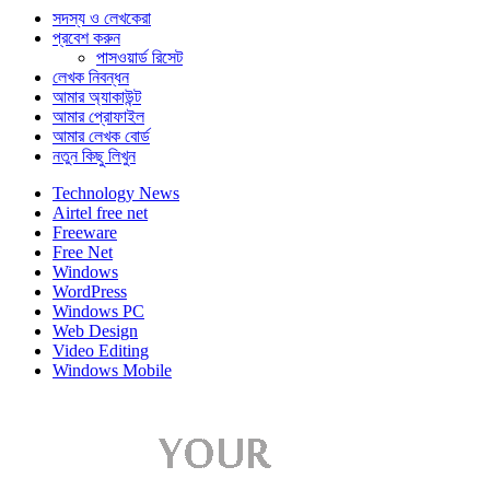
সদস্য ও লেখকেরা
প্রবেশ করুন
পাসওয়ার্ড রিসেট
লেখক নিবন্ধন
আমার অ্যাকাউন্ট
আমার প্রোফাইল
আমার লেখক বোর্ড
নতুন কিছু লিখুন
Technology News
Airtel free net
Freeware
Free Net
Windows
WordPress
Windows PC
Web Design
Video Editing
Windows Mobile