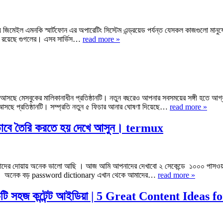
য জিমেইল এমনকি স্মার্টফোন এর অপারেটিং সিস্টেম এন্ড্রয়েড পর্যন্ত যেসকল কাজগুলো মানু
স রয়েছে গুগলের। এসব সার্ভিস…
read more »
সছে মেসবুকের মালিকানাধীন প্রতিষ্ঠানটি। নতুন বছরেও আপনার সবসময়ের সঙ্গী হতে আগ্রহ
 আসছে প্রতিষ্ঠানটি। সম্প্রতি নতুন ৫ ফিচার আনার ঘোষণা দিয়েছে…
read more »
াবে তৈরি করতে হয় দেখে আসুন। termux
দের দোয়ায় অনেক ভালো আছি । আজ আমি আপনাদের দেখাবো ২ সেকেন্ডে ১০০০ পাসওয়
না। অনেক বড় password dictionary এখান থেকে আমাদের…
read more »
্য পাঁচটি সহজ কন্টেন্ট আইডিয়া | 5 Great Content