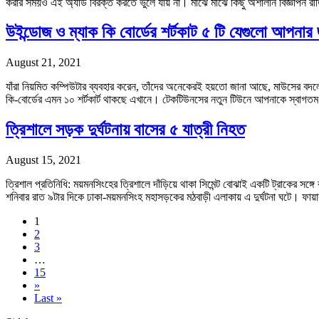
করার সময়ও এই অ্যাড বিরক্ত করতে ভুলে যায় না। মাঝে মাঝে কিছু অশালীন বিজ্ঞাপন 
উইন্ডোজ ও ম্যাক কি বোর্ডের শর্টকাট ৫ টি যেগুলো আপনার
August 21, 2021
যাঁরা নিয়মিত কম্পিউটার ব্যবহার করেন, তাঁদের অনেকেরই হয়তো জানা আছে, মাউসের বদলে
কি-বোর্ডের এমন ১০ শর্টকার্ট থাকছে এখানে। টেকটিউনসের নতুন টিউনে আপনাকে স্
ত্রিশালে সড়ক দুর্ঘটনায় বাসের ৫ যাত্রী নিহত
August 15, 2021
ত্রিশাল প্রতিনিধি: ময়মনসিংহের ত্রিশালে দাঁড়িয়ে থাকা সিমেন্ট বোঝাই একটি ট্রা
শনিবার রাত ৯টার দিকে ঢাকা-ময়মনসিংহ মহাসড়কের মঠবাড়ী এলাকায় এ দুর্ঘটনা ঘটে। ফায়
1
2
3
…
15
»
Last »