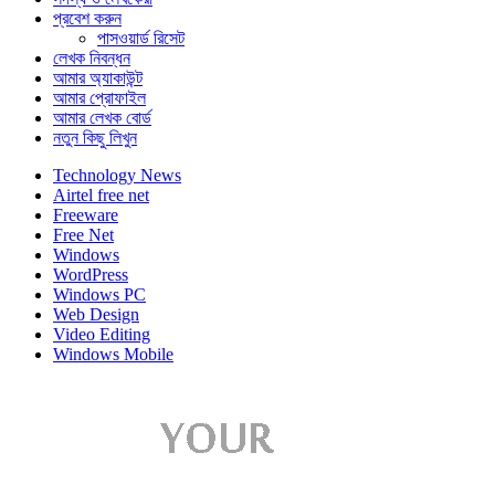
প্রবেশ করুন
পাসওয়ার্ড রিসেট
লেখক নিবন্ধন
আমার অ্যাকাউন্ট
আমার প্রোফাইল
আমার লেখক বোর্ড
নতুন কিছু লিখুন
Technology News
Airtel free net
Freeware
Free Net
Windows
WordPress
Windows PC
Web Design
Video Editing
Windows Mobile