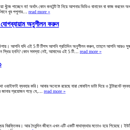
য়া খুঁজে পাচ্ছেন না! অর্থাৎ কোন কনটেন্ট টা নিয়ে আপনার ভিডিও বানাবেন বা কাজ করবেন অ
তমানে খুব পপুলার…
read more »
যোগব্যায়াম অনুশীলন করুন
মৎকার উপায়। আপনি যদি এই 5 টি টিপস আপনি প্রতিদিন অনুশীলন করুন, তাহলে আপনি আরও সুষ
িনে স্থির হননি? কোন সমস্যা নেই, আমাদের এই 5 টি…
read more »
১
রনেট তথা ওয়াইফাই ব্যবহার করি। আবার অনেকে রয়েছে যারা মোবাইল ডাটা দিয়ে ও ইন্টারনেট ব
খন জানার প্রয়োজন পড়ে যে,…
read more »
য় বিরক্তিকর। আর দৈনন্দিন জীবনে এখন এটি একটি মাথাব্যথার মতোও হয়ে গিয়েছে। ইউটি