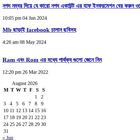
নগদ নম্বর দিয়ে যে কারো নগদ একাউন্ট এর হাফ ইনফরমেশন বের করুন ওয
10:05 pm
04 Jun 2024
Mb ছাড়াই facebook চালান ছবিসহ
4:26 am
08 May 2024
Ram এবং Rom এর মধ্যে পার্থক্য গুলো জেনে নিন
12:20 pm
26 Mar 2022
August 2026
M
T
W
T
F
S
S
1
2
3
4
5
6
7
8
9
10
11
12
13
14
15
16
17
18
19
20
21
22
23
24
25
26
27
28
29
30
31
« Jun