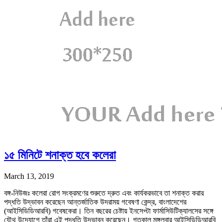
১৫ মিনিটে শনাক্ত হবে কলেরা
March 13, 2019
বঙ্গ-নিউজঃ কলেরা রোগ সংক্রমণের শুরুতে দ্রুত এবং কার্যকরভাবে তা শনাক্ত করার
পদ্ধতি উদ্ভাবন করেছেন আন্তর্জাতিক উদরাময় গবেষণা কেন্দ্র, বাংলাদেশের
(আইসিডিডিআরবি) গবেষকেরা। তিন বছরের চেষ্টায় ইনসেপ্টা ফার্মাসিউটিক্যালসের সঙ্গে
যৌথ উদ্যোগে তাঁরা এই পদ্ধতি উদ্ভাবন করেছেন। গতকাল মঙ্গলবার আইসিডিডিআরবি