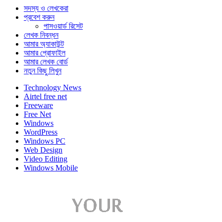
সদস্য ও লেখকেরা
প্রবেশ করুন
পাসওয়ার্ড রিসেট
লেখক নিবন্ধন
আমার অ্যাকাউন্ট
আমার প্রোফাইল
আমার লেখক বোর্ড
নতুন কিছু লিখুন
Technology News
Airtel free net
Freeware
Free Net
Windows
WordPress
Windows PC
Web Design
Video Editing
Windows Mobile