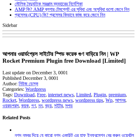
মৌলিক বৈদ্যুতিক সরঞ্জাম ব্যবহারের নির্দেশিকা
AMP কি? AMP ব্লগার টেমপ্লেট এর সুবিধা এবং অসুবিধা গুলো জেনে নিন
প্রসেসর (CPU) কি? প্রসেসর কিভাবে কাজ করে জেনে নিন
Sidebar
আপনার ওয়ার্ডপ্রেস সাইটের স্পিড কয়েক গুণ বাড়িয়ে নিন | WP
Rocket Premium Plugin free Download [Limited]
Last update on December 3, 0001
Published December 3, 0001
Author:
নিউজ ডেস্ক
Categories:
Wordpress
Tags:
Download
,
Free
,
internet news
,
Limited
,
Plugin
,
premium
,
Rocket
,
Wordpress
,
wordpress news
,
wordpress tips
,
Wp
,
আপনর
,
ওয়রডপরস
,
কয়ক
,
গণ
,
নন
,
বড়য়
,
সইটর
,
সপড
Related Posts
নগদ নম্বর দিয়ে যে কারো নগদ একাউন্ট এর হাফ ইনফরমেশন বের করুন ওয়েবটুল