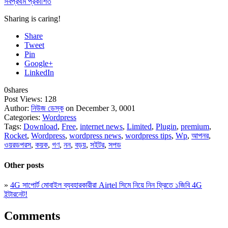
সর্বপ্রথম প্রকাশিত
Sharing is caring!
Share
Tweet
Pin
Google+
LinkedIn
0
shares
Post Views:
128
Author:
নিউজ ডেস্ক
on December 3, 0001
Categories:
Wordpress
Tags:
Download
,
Free
,
internet news
,
Limited
,
Plugin
,
premium
,
Rocket
,
Wordpress
,
wordpress news
,
wordpress tips
,
Wp
,
আপনর
,
ওয়রডপরস
,
কয়ক
,
গণ
,
নন
,
বড়য়
,
সইটর
,
সপড
Other posts
»
4G সাপোর্ট মোবাইল ব্যবহারকারীরা Airtel সিমে নিয়ে নিন ফ্রিতে ১জিবি 4G
ইন্টারনেট!
Comments