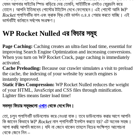
যেমন আপনার সাইটের স্পিড বাড়িয়ে দেয় তেমনি, সাইটটিকে এসইও ফ্রেন্ডলি করে
তোলে। আপনি ইতিমধ্যে পোস্টের টাইটেল দেখে ফেলেছেন। এই পোস্টে আমি
WP
Rocket
প্লাগিনটির নাল এবং ক্রাক ফ্রি যেটা ভার্সন ৩.৪.৪ শেয়ার করতে যাচ্ছি। এই
ভার্সনটিই বর্তমানে সর্বশেষ সংরক্ষণ।
WP Rocket Nulled এর ফিচার সমূহ
Page Caching:
Caching creates an ultra-fast load time, essential for
improving Search Engine Optimization and increasing conversions.
When you turn on WP Rocket Crack, page caching is immediately
activated.
Cache Preloading:
Because our crawler simulates a visit to preload
the cache, the indexing of your website by search engines is
instantly improved.
Static Files Compression:
WP Rocket Nulled reduces the weight
of your HTML, JavaScript and CSS files through minification.
Lighter files means faster load time!
সমস্ত ফিচার সমূহগুলো
এখান
থেকে দেখে নিন।
তো, চলুন প্লাগিনটি ডাউনলোড করে নেওয়া যাক। তবে ডাউনলোড করার আগে আপনি
কি জানেন কিভাবে
WP Rocket
নাল প্লাগিনটি ইনস্টল করতে হয়? এট অনেক সহজ।
আশা করছি আপনি জানেন। যদি না জেনে থাকেন তাহলে নিচের সংক্ষিপ্ত আলোচনা
থেকে জেনে নিন –