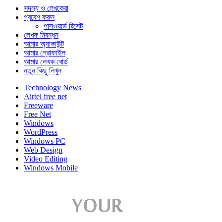
সদস্য ও লেখকেরা
প্রবেশ করুন
পাসওয়ার্ড রিসেট
লেখক নিবন্ধন
আমার অ্যাকাউন্ট
আমার প্রোফাইল
আমার লেখক বোর্ড
নতুন কিছু লিখুন
Technology News
Airtel free net
Freeware
Free Net
Windows
WordPress
Windows PC
Web Design
Video Editing
Windows Mobile