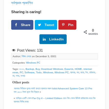
সর্বপ্রথম প্রকাশিত
Sharing is caring!
Share
Tweet
Pin
0
SHARES
Google+
LinkedIn
Post Views:
131
Author:
নিউজ ডেস্ক
on December 3, 0001
Categories:
Windows PC
Tags:
৩০০০
,
Backup
,
Buy
,
Download Windows
,
EaseUs
,
HOME
,
internet
news
,
PC
,
Software
,
Todo
,
Windows
,
Windows PC
,
আপনর
,
কর
,
জনয
,
টক
,
ডউনলড
,
নন
,
পসর
,
মলযর
Other posts
আপনার পিসিকে সুপার ফাস্ট রাখতে ব্যবহার করুন Iobit Advanced System Care 13 Pro
দাম ১৬০০ টাকা লুফে নিন ফ্রিতে
«
»
অস্থির একটি গেমস Far Cry 4 – Limited Edition দেখে নিন গেমস রিভিউ ডাউনলোড করে নিন
আপনার পিসির জন্য