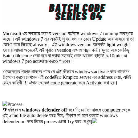
Microsoft এর সবচেয়ে আগের version বর্তমানে windows 7 running অবস্থায়
আছে ।এই windows 7 এর একটাই সুবিধা হল এর কোন Update আর আসবে না তা
ঘোষণা করে দিয়েছে already। এই windows version অনেকটা light weight
হওয়ায় আমরা অনেকেই এই পুরাতন version এখনও পছন্দ করি। মূলত আজকে কিছু
Batch file code দেয়া হবে যা দ্বারা সহজেই কোন ঝামেলা ছাড়াই 5-10min. এ
windows 7 pro activate করতে পারবেন।
??অনেকের প্রশ্ন থাকতে পারে যে এটা কীভাবে windows activate করে থাকে??
!!খেয়াল করলে দেখবেন এই codeটিতে Kmpico server এর address দেয়া, এটাই
মেইন কাহিনী !!! ঐখান থেকেই code generate করে Activate করা হয়।
Process-
🔰সর্বপ্রথম
windows defender off
করে দিবেন [তা নাহলে computer থেকে
এই .cmd file auto delete করে দিবে, বিশ্বাস না হলে শুরুতে windows
defender on করে নিচের processগুলো Try করে দেখুন]