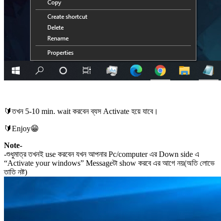
🔰তখন 5-10 min. wait করবেন ব্যস Activate হয়ে যাবে।
🔰Enjoy😁
Note-
-শুধুমাত্র তখনই use করবেন যখন আপনার Pc/computer এর Down side এ
“Activate your windows” Messageটা show করবে এর আগে নয়(অতি লোভে
তাতি নষ্ট)