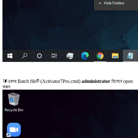
🔰এরপর Batch fileটি (Activator7Pro.cmd)
administrator
হিসেবে open
করুন