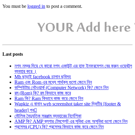
You must be
logged in
to post a comment.
Last posts
নগদ নম্বর দিয়ে যে কারো নগদ একাউন্ট এর হাফ ইনফরমেশন বের করুন ওয়েবটুল
ব্যবহার করে ।
Mb ছাড়াই facebook চালান ছবিসহ
Ram এবং Rom এর মধ্যে পার্থক্য গুলো জেনে নিন
কম্পিউটার নেটওয়ার্ক (Computer Network) কি? জেনে নিন
রম (Rom) কি? রম কিভাবে কাজ করে
Ram কি? Ram কিভাবে কাজ করে জেনে নিন
Wapkiz এ বানান web screenshot taker site দ্বিতীয় [footer &
header] পব
মৌলিক বৈদ্যুতিক সরঞ্জাম ব্যবহারের নির্দেশিকা
AMP কি? AMP ব্লগার টেমপ্লেট এর সুবিধা এবং অসুবিধা গুলো জেনে নিন
প্রসেসর (CPU) কি? প্রসেসর কিভাবে কাজ করে জেনে নিন