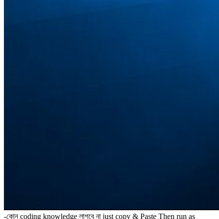
-কোন coding knowledge লাগবে না just copy & Paste Then run as