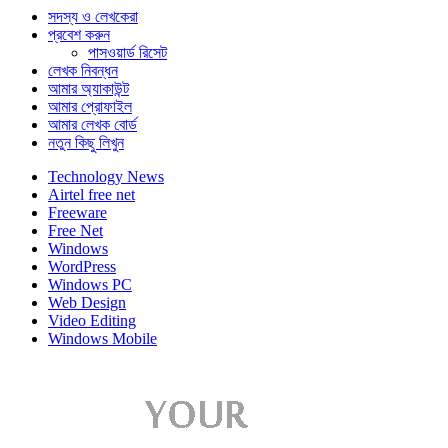
সদস্য ও লেখকেরা
প্রবেশ করুন
পাসওয়ার্ড রিসেট
লেখক নিবন্ধন
আমার অ্যাকাউন্ট
আমার প্রোফাইল
আমার লেখক বোর্ড
নতুন কিছু লিখুন
Technology News
Airtel free net
Freeware
Free Net
Windows
WordPress
Windows PC
Web Design
Video Editing
Windows Mobile