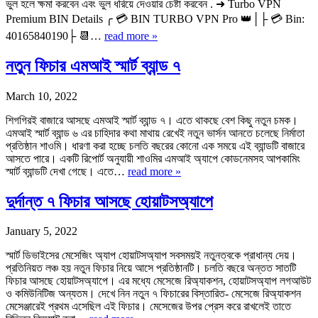
ভুল হলে ক্ষমা করবেন এবং ভুল ধরিয়ে দেওয়ার চেষ্টা করবেন . ➜ Turbo VPN
Premium BIN Details ╭ 💳 BIN TURBO VPN Pro 👑│├ 💳 Bin:
40165840190├ 📆…
read more »
নতুন ফিচার এমআই স্মার্ট ব্যান্ড ৭
March 10, 2022
শিগগিরই বাজারে আসছে এমআই স্মার্ট ব্যান্ড ৭। এতে থাকছে বেশ কিছু নতুন চমক।
এমআই স্মার্ট ব্যান্ড ৬ এর চাহিদার কথা মাথায় রেখেই নতুন ভার্সন আনতে চলেছে নির্মাতা
প্রতিষ্ঠান শাওমি। ধারণা করা হচ্ছে চলতি বছরের কোনো এক সময়ে এই ব্যান্ডটি বাজারে
আসতে পারে। একটি রিপোর্ট অনুযায়ী শাওমির এমআই অ্যাপে কোডনেমসহ আপকামিং
স্মার্ট ব্যান্ডটি দেখা গেছে। এতে…
read more »
দুর্দান্ত ৭ ফিচার আসছে হোয়াটসঅ্যাপে
January 5, 2022
স্মার্ট ডিভাইসের মেসেজিং অ্যাপ হোয়াটসঅ্যাপ সবসময়ই নতুনত্বকে প্রাধান্য দেয়।
প্রতিনিয়ত লঞ্চ হয় নতুন ফিচার নিয়ে আসে প্রতিষ্ঠানটি। চলতি বছরে অন্তত সাতটি
ফিচার আসছে হোয়াটসঅ্যাপে। এর মধ্যে মেসেজে রিঅ্যাকশন, হোয়াটসঅ্যাপ লগআউট
ও কমিউনিটিজ অন্যতম। দেখে নিন নতুন ৭ ফিচারের বিস্তারিত- মেসেজে রিঅ্যাকশন
মেসেঞ্জারেই প্রথম এসেছিল এই ফিচার। মেসেজের উপর প্রেস করে রাখলেই তাতে