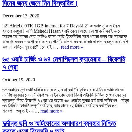
দিনের জন্য জেনে নিন বিস্তারিত।
December 13, 2020
h2] Airtel e 9TK 1GB internet for 7 Days[/h2] আসসালামু আলাইকুম
হ্যালো বন্ধুরা ! আমি Mehedi Hasan সবাই কেমন আছেন আশা করি সবাই ভালো
আছেন আপনাদের দোয়া আমিও ভালো আছি ট্রিকবিডির সাথে থাকার জন্য আপনাদেরকে
অসংখ্য ধন্যবাদ আশা করি আমার পোস্টটি আপনাদের কাছে ভালো লাগবে চলুন আর বেশি
কথা না বাড়িয়ে মূল পোষ্টে চলে যাই।…
read more »
৬৫ ওয়াট চার্জিং ও ৬৪ মেগাপিক্সেল ক্যামেরার – রিয়েলমি
৭ প্রো
October 19, 2020
৬৫ ওয়াটের সুপারডার্ট চার্জিংয়ে ভাবতে হবে না ব্যাটারি ফুরিয়ে যাওয়া নিয়ে স্মার্টফোনের
নানবিধ ব্যবহার যেমন দীর্ঘক্ষণ অনলাইন গেম খেলা কিংবা এইচডি ভিডিও দেখার ক্ষেত্রে
স্বাচ্ছন্দ্য দিতে রিয়েলমি ৭ প্রো’তে রয়েছে ৬৫ ওয়াটের সুপার ডার্ট চার্জ সলিউশন। মাত্র
৩৪ মিনিটে ফোনটি সম্পূর্ণ চার্জ হবে, আর মাত্র ১২ মিনিটে চার্জ হবে ব্যাটারির ৫০
শতাংশ। শুধু তাই নয়,…
read more »
দুর্দান্ত ছবি ও স্মার্টফোনের অসাধারণ ব্যবহার নিশ্চিত
করতে এলো রিয়েলমি ৭ আই