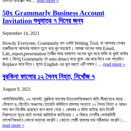
বিভিন্ন রিঅ্যাক্ট করা…
read more »
50x Grammarly Business Account
Invitation শুধুমাত্র ৭ দিনের জন্য
September 14, 2021
Howdy Everyone, Grammarly হল একটা Writing Tool, যা আপনার লেখার
ত্রুটিগুলো আপনার সামলে তুলে ধরে খুব সহজেই। আমরা অনেক সময় Email,
Lab_report,presentation তৈরীর সময় ভাষাগত অনেক ভুল করে থাকি যা খুবই কষ্টের
কথা। কিন্তু Grammarly তা auto detact করে খুজে বের করে দিবে এবং শুদ্ধটাও
Replace করে দিবে। মূলত English এর ভূল ধরতে এটি সক্ষম।…
read more »
বুরকিনা ফাসোয় ১২ সৈন্য নিহত, নিখোঁজ ৭
August 9, 2021
লাস্টনিউজবিডি, ০৯ আগস্ট: বুরকিনা ফাসোর উত্তরপশ্চিমাঞ্চলে মালি সীমান্তের কাছে
বৌকলে দু মৌহৌন অঞ্চলের তোয়েনি কমিউনে হামলায় অন্তত ১২ সৈন্য নিহত ও আরও
সাত জন নিখোঁজ রয়েছেন বলে জানা গেছে। রোববার এ ঘটনা ঘটেছে বলে তিনটি
নিরাপত্তা সূত্র বার্তা সংস্থা রয়টার্সকে জানিয়েছে। এ বিষয়ে দেশটির সেনাবাহিনী
তাৎক্ষণিকভাবে কোনো মন্তব্য করেনি। কোনো গোষ্ঠী হামলার দায় স্বীকারও করেনি।…
read more »