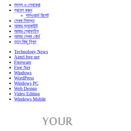
সদস্য ও লেখকেরা
প্রবেশ করুন
পাসওয়ার্ড রিসেট
লেখক নিবন্ধন
আমার অ্যাকাউন্ট
আমার প্রোফাইল
আমার লেখক বোর্ড
নতুন কিছু লিখুন
Technology News
Airtel free net
Freeware
Free Net
Windows
WordPress
Windows PC
Web Design
Video Editing
Windows Mobile