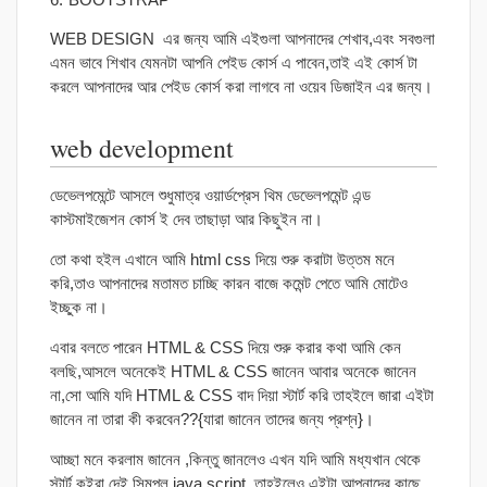
WEB DESIGN এর জন্য আমি এইগুলা আপনাদের শেখাব,এবং সবগুলা
এমন ভাবে শিখাব যেমনটা আপনি পেইড কোর্স এ পাবেন,তাই এই কোর্স টা
করলে আপনাদের আর পেইড কোর্স করা লাগবে না ওয়েব ডিজাইন এর জন্য।
web development
ডেভেলপমেন্টে আসলে শুধুমাত্র ওয়ার্ডপ্রেস থিম ডেভেলপমেন্ট এন্ড
কাস্টমাইজেশন কোর্স ই দেব তাছাড়া আর কিছুইন না।
তো কথা হইল এখানে আমি html css দিয়ে শুরু করাটা উত্তম মনে
করি,তাও আপনাদের মতামত চাচ্ছি কারন বাজে কমেন্ট পেতে আমি মোটেও
ইচ্ছুক না।
এবার বলতে পারেন HTML & CSS দিয়ে শুরু করার কথা আমি কেন
বলছি,আসলে অনেকেই HTML & CSS জানেন আবার অনেকে জানেন
না,সো আমি যদি HTML & CSS বাদ দিয়া স্টার্ট করি তাহইলে জারা এইটা
জানেন না তারা কী করবেন??{যারা জানেন তাদের জন্য প্রশ্ন}।
আচ্ছা মনে করলাম জানেন ,কিন্তু জানলেও এখন যদি আমি মধ্যখান থেকে
স্টার্ট কইরা দেই সিমপ্ল java script তাহইলেও এইটা আপনাদের কাছে