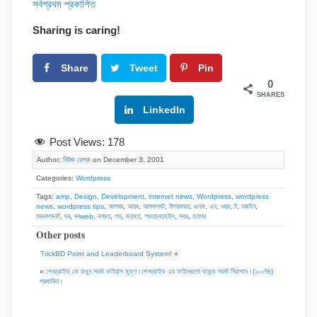
সর্বপ্রথম প্রকাশিত
Sharing is caring!
Share
Tweet
Pin
0
SHARES
Google+
LinkedIn
Post Views:
178
Author:
নিউজ ডেস্ক
on December 3, 2001
Categories:
Wordpress
Tags:
amp
,
Design
,
Development
,
internet news
,
Wordpress
,
wordpress
news
,
wordpress tips
,
আপনর
,
আয়র
,
আসনপসট
,
উপয়ফরত
,
এদক
,
এব
,
ওয়ব
,
ট
,
ডজইন
,
ডভলপমনট
,
দন
,
দনweb
,
নশচত
,
পড়
,
মতমত
,
শখতচনতহইল
,
সবর
,
হতপর
Other posts
TrickBD Point and Leaderboard System!
«
»
পেনড্রাইভ কে রাখুন সবর্দা ভাইরাস মুক্ত।পেনড্রাইভ এর ফাইলগুলো থাকুক সবর্দা নিরাপদে।(১০০%)
প্রমানিত।