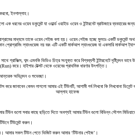
 করবো, ইনশাল্লাহ।
রনের ওয়েব ডকুমেন্ট যা ওয়ার্ল্ড ওয়াইড ওয়েব ও ইন্টারনেট ব্রাউজারে ব্যবহারের জন্য উপ
 যে প্রোগ্রামের মাধ্যমে তাকে ওয়েব পেইজ বলা হয়। ওয়েব পেইজ হচ্ছে মুলতঃ একটি ডকুমেন্ট
গ্রামিং ল্যাংগুয়েজ নয় বরং এটি একটি মার্কআপ ল্যাংগুয়েজ যা একসারি মার্কআপ ট্যাগ
সটের সাথে গ্রাফিক্স, শব্দ এমনকি ভিডিও চিত্র সংযুক্ত করে বিশ্বব্যপী ইন্টারনেটে দৃষ্টি
 রান (Run) করে। হাইপার টেক্সট থেকে ওয়েবের প্রাথমিক ধারণার উৎপত্তি।
আন্তরক অভিনন্দন ও শুভেচ্ছা।
মেন্টস করে জানাবেন কেমন লাগলো আমার এই টিউনটি, আগামী পর্ব লিখবো কি লিখবোনা ডি
আল্লাহ হাফেজ
র টিউন গুলো সবার কাছে ছড়িতে দিতে অবশ্যই আমার টিউন গুলো বিভিন্ন সৌশল মিডিয়াত
 টিউনে
টিউমেন্ট করুন
।
ন
। আমার সকল টিউন পেতে ভিজিট করুন আমার
‘টিউনার পেইজ’
।