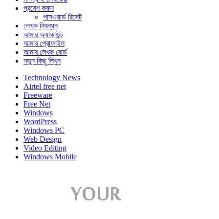
প্রবেশ করুন
পাসওয়ার্ড রিসেট
লেখক নিবন্ধন
আমার অ্যাকাউন্ট
আমার প্রোফাইল
আমার লেখক বোর্ড
নতুন কিছু লিখুন
Technology News
Airtel free net
Freeware
Free Net
Windows
WordPress
Windows PC
Web Design
Video Editing
Windows Mobile