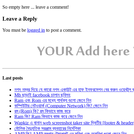
So empty here ... leave a comment!
Leave a Reply
You must be
logged in
to post a comment.
Last posts
নগদ নম্বর দিয়ে যে কারো নগদ একাউন্ট এর হাফ ইনফরমেশন বের করুন ওয়েবটুল 
Mb ছাড়াই facebook চালান ছবিসহ
Ram এবং Rom এর মধ্যে পার্থক্য গুলো জেনে নিন
কম্পিউটার নেটওয়ার্ক (Computer Network) কি? জেনে নিন
রম (Rom) কি? রম কিভাবে কাজ করে
Ram কি? Ram কিভাবে কাজ করে জেনে নিন
Wapkiz এ বানান web screenshot taker site দ্বিতীয় [footer & heade
মৌলিক বৈদ্যুতিক সরঞ্জাম ব্যবহারের নির্দেশিকা
AMP কি? AMP ব্লগার টেমপ্লেট এর সুবিধা এবং অসুবিধা গুলো জেনে নিন