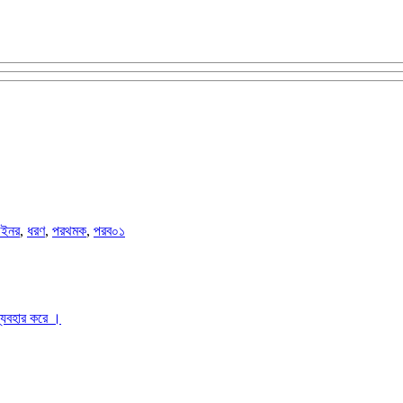
ইনর
,
ধরণ
,
পরথমক
,
পরব০১
ব্যবহার করে ।