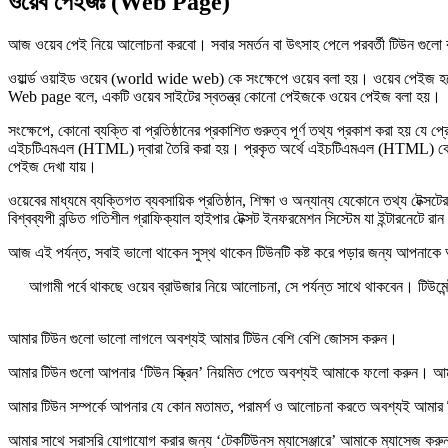
ওয়েব পেইজঃ (Web Page)
আজ ওয়েব পেই নিয়ে আলোচনা করবো। সবার সমর্তন বা উৎসাহ পেলে পরবর্তী টিউন গুলো
ওয়ার্ল্ড ওয়াইড ওয়েব (world wide web) কে সংক্ষেপে ওয়েব বলা হয়। ওয়েব পেইজ হলো এক ধ
Web page বলে, একটি ওয়েব সাইটের স্বতন্ত্র কোনো পেইজকে ওয়েব পেইজ বলা হয়।
সংক্ষেপে, কোনো ব্যক্তি বা প্রতিষ্ঠানের প্রকাশিত গুরুত্ব পূর্ণ তথ্য প্রকাশ করা হয়
এইচটিএমএল (HTML) দ্বারা তৈরি করা হয়। প্রকৃত অর্থে এইচটিএমএল (HTML) কোন প্রো
পেইজ দেখা যায়।
ওয়েবের মাধ্যমে ব্যক্তিগত ব্যবসায়িক প্রতিষ্ঠান, শিক্ষা ও অন্যান্য যেকোনে তথ্য টেক্
বিশ্বব্যপী বন্ডিত গতিশীল গ্রাফিক্যাল হাইপার টেক্সট ইনফরমেশন সিস্টেম যা ইন্টারনেটে
আজ এই পর্যন্ত, সবাই ভালো থাকেন সুস্থ থাকেন টিউনটি কষ্ট করে পড়ার জন্য আপনাকে 
আগামী পর্বে থাকছে ওয়েব ব্রাউজার নিয়ে আলোচনা, সে পর্যন্ত সাথে থাকবেন। টিউ
আমার টিউন গুলো ভালো লাগলে অবশ্যই আমার টিউন বেশি বেশি
জোসস করুন
।
আমার টিউন গুলো আপনার ‘টিউন স্ক্রিন’ নিয়মিত পেতে অবশ্যই আমাকে
ফলো করুন
। আমা
আমার টিউন সম্পর্কে আপনার যে কোন মতামত, পরামর্শ ও আলোচনা করতে অবশ্যই আমার
আমার সাথে সরাসরি যোগাযোগ করার জন্য ‘টেকটিউনস ম্যাসেঞ্জারে’ আমাকে
ম্যাসেজ করু