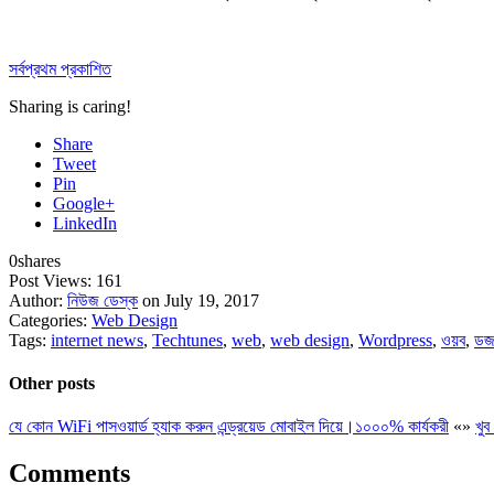
সর্বপ্রথম প্রকাশিত
Sharing is caring!
Share
Tweet
Pin
Google+
LinkedIn
0
shares
Post Views:
161
Author:
নিউজ ডেস্ক
on July 19, 2017
Categories:
Web Design
Tags:
internet news
,
Techtunes
,
web
,
web design
,
Wordpress
,
ওয়ব
,
ডজ
Other posts
যে কোন WiFi পাসওয়ার্ড হ্যাক করুন এন্ড্রয়েড মোবাইল দিয়ে।১০০০% কার্যকরী
«
»
খু
Comments