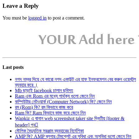
Leave a Reply
You must be
logged in
to post a comment.
Last posts
নগদ নম্বর দিয়ে যে কারো নগদ একাউন্ট এর হাফ ইনফরমেশন বের করুন ওয়েবটুল
ব্যবহার করে ।
Mb ছাড়াই facebook চালান ছবিসহ
Ram এবং Rom এর মধ্যে পার্থক্য গুলো জেনে নিন
কম্পিউটার নেটওয়ার্ক (Computer Network) কি? জেনে নিন
রম (Rom) কি? রম কিভাবে কাজ করে
Ram কি? Ram কিভাবে কাজ করে জেনে নিন
Wapkiz এ বানান web screenshot taker site দ্বিতীয় [footer &
header] পব
মৌলিক বৈদ্যুতিক সরঞ্জাম ব্যবহারের নির্দেশিকা
AMP কি? AMP ব্লগার টেমপ্লেট এর সুবিধা এবং অসুবিধা গুলো জেনে নিন