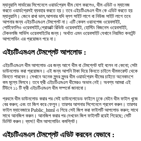
ম্যানুয়ালি সার্ভারের সিপেনেলে ওয়ার্ডপ্রেস থীম যোগ করলেও, থীম এডিট ও ম্যানেজ
করতে ওয়ার্ডপ্রেসই ব্যবহার করতে হয়। তবে এইচটিএমএল থীম কে এডিট করতে হয়
ম্যানুয়ালি। জেনে রাখা ভাল,আপনার যদি ব্লগ সাইট লাগে বা নিউজ সাইট লাগে তবে
আপনার জন্য এইচটিএমএল টেমপ্লেট না। এটি কেবল ওয়ানপেজ ওয়েবসাইট,
পোর্টফোলিও ওয়েবসাইট,প্রোডাক্ট রিভিউ ওয়েবসাইট, হোস্টিং বিজনেস ওয়েবসাইট,
টেকনলজি সার্ভিস ওয়েবসাইটের জন্য। অর্থাত এমন ওয়েবসাইট যেখানে নিয়মিত কনটেন্ট
আপলোডিং এর প্রয়োজন পরে না।
এইচটিএমএল টেমপ্লেট আপলোড :
এইচটিএমএল থীম আপলোড এর জন্য আগে থীম বা টেমপ্লেট যাই বলেন না কেনো; সেটা
ডাউনলোড করা প্রয়োজন। এই জন্য আপনি টাকা দিয়ে কিনতে চাইলে থীমফরেস্ট থেকে
কিনতে পারবেন। সেখানে অনেক সুন্দর সুন্দর থীম ওয়ার্ডপ্রেস থীমের চাইতে অনেকাংশে
কম মূল্যে মিলবে। তবে ফ্রী এইচটিএমএল থীমেরও অভাব নেই। অবশ্য আমরা এই
টিউনে ১১ টি ফ্রী এইচটিএমএল থীম সম্পর্কে জানাবো।
প্রথমে থীম ডাউনলোড করার পর সেই ডাউনলোডেড ফাইলে ঢুকে মেইন থীম ফাইল খুজে
বের করুন; এবং তা জিপ করে ফেলুন। তারপর আপনার সিপেনেলে প্রবেশ করুন। তারপর
ফাইল ম্যানেজারে Public_html এ গিয়ে সেই জিপ করা ফাইলটি আপলোড করুন; সাথে
সাথে আনজিপ করুন। আনজিপ করার পর দেখবেন জিপ ফাইলটি রয়েই গিয়েছে; সেটি
ডিলিট করুন। ব্যস!! থীম আপলোডিং কমপ্লিট।
এইচটিএমএল টেমপ্লেট এডিট করবেন যেভাবে :