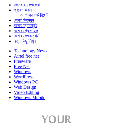
সদস্য ও লেখকেরা
প্রবেশ করুন
পাসওয়ার্ড রিসেট
লেখক নিবন্ধন
আমার অ্যাকাউন্ট
আমার প্রোফাইল
আমার লেখক বোর্ড
নতুন কিছু লিখুন
Technology News
Airtel free net
Freeware
Free Net
Windows
WordPress
Windows PC
Web Design
Video Editing
Windows Mobile