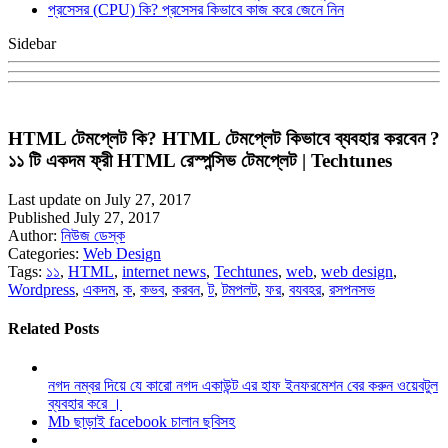
প্রসেসর (CPU) কি? প্রসেসর কিভাবে কাজ করে জেনে নিন
Sidebar
HTML টেমপ্লেট কি? HTML টেমপ্লেট কিভাবে ব্যবহার করবেন ?
১১ টি একদম ফ্রী HTML রেস্পন্সিভ টেমপ্লেট | Techtunes
Last update on July 27, 2017
Published July 27, 2017
Author:
নিউজ ডেস্ক
Categories:
Web Design
Tags:
১১
,
HTML
,
internet news
,
Techtunes
,
web
,
web design
,
Wordpress
,
একদম
,
ক
,
কভব
,
করবন
,
ট
,
টমপলট
,
ফর
,
বযবহর
,
রসপনসভ
Related Posts
নগদ নম্বর দিয়ে যে কারো নগদ একাউন্ট এর হাফ ইনফরমেশন বের করুন ওয়েবটুল
ব্যবহার করে ।
Mb ছাড়াই facebook চালান ছবিসহ