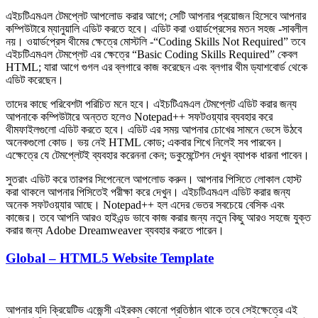
এইচটিএমএল টেমপ্লেট আপলোড করার আগে; সেটি আপনার প্রয়োজন হিসেবে আপনার
কম্পিউটারে ম্যানুয়ালি এডিট করতে হবে। এডিট করা ওয়ার্ডপ্রেসের মতন সহজ -সাবলীল
নয়। ওয়ার্ডপ্রেস থীমের ক্ষেত্রে মোস্টলি -“Coding Skills Not Required” তবে
এইচটিএমএল টেমপ্লেট এর ক্ষেত্রে “Basic Coding Skills Required” কেবল
HTML; যারা আগে গুগল এর ব্লগারে কাজ করেছেন এবং ব্লগার থীম ড্যাশবোর্ড থেকে
এডিট করেছেন।
তাদের কাছে পরিবেশটা পরিচিত মনে হবে। এইচটিএমএল টেমপ্লেট এডিট করার জন্য
আপনাকে কম্পিউটারে অন্তত হলেও Notepad++ সফটওয়্যার ব্যবহার করে
থীমফাইলগুলো এডিট করতে হবে। এডিট এর সময় আপনার চোখের সামনে ভেসে উঠবে
অনেকগুলো কোড। ভয় নেই HTML কোড; একবার শিখে নিলেই সব পারবেন।
এক্ষেত্রে যে টেমপ্লেটই ব্যবহার করেননা কেন; ডকুমেন্টেশন দেখুন ব্যাপক ধারনা পাবেন।
সুতরাং এডিট করে তারপর সিপেনেলে আপলোড করুন। আপনার পিসিতে লোকাল হোস্ট
করা থাকলে আপনার পিসিতেই পরীক্ষা করে দেখুন। এইচটিএমএল এডিট করার জন্য
অনেক সফটওয়্যার আছে। Notepad++ হল এদের ভেতর সবচেয়ে বেসিক এবং
কাজের। তবে আপনি আরও হাইএন্ড ভাবে কাজ করার জন্য নতুন কিছু আরও সহজে যুক্ত
করার জন্য Adobe Dreamweaver ব্যবহার করতে পারেন।
Global – HTML5 Website Template
আপনার যদি ক্রিয়েটিভ এজেন্সী এইরকম কোনো প্রতিষ্ঠান থাকে তবে সেইক্ষেত্রে এই