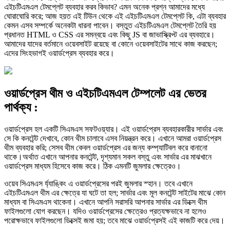
এইচটিএমএল টেমপ্লেট ব্যবহার করব কিভাব? এমন অনেক প্রশ্ন আমাদের মধ্যে
ঘোরাঘোরি করে; আজ হয়ত এই টিউন থেকে এই এইচটিএমএল টেমপ্লেট কি, এটা ব্যবহার
কেমন এসব সম্পর্কে অনেকটা ধারনা পাবেন। বস্তুত এইচটিএমএল টেমপ্লেট তৈরি হয়
প্রধানত HTML ও CSS এর সমন্বয়ে এবং কিছু JS বা জাভাস্ক্রিপ্ট এর ব্যবহারে।
আমাদের যাদের বর্তমানে ওয়েবসাইট রয়েছে বা কোনে ওয়েবসাইটের সাথে কাজ করছেন;
এদের সিংহভাগই ওয়ার্ডপ্রেস ব্যবহার করে।
ওয়ার্ডপ্রেস থীম ও এইচটিএমএল টেম্পলেট এর ভেতর
পার্থক্য :
ওয়ার্ডপ্রেস হল একটি সিএমএস সফটওয়্যার। এই ওয়ার্ডপ্রেস ব্যবহারকারীর সার্ভার এবং
সে কি কনটেন্ট দেখাবে, কোন থীম চালাবে এসব নিয়ন্ত্রন করে। এখানে আমরা ওয়ার্ডপ্রেস
থীম ব্যবহার করি; সেসব থীম কেবল ওয়ার্ডপ্রেস এর জন্য কম্প্যাটিবল করে বানানো
থাকে।অর্থাত এখানে আপনার কনটেন্ট, দৃশ্যমান সকল বস্তু এবং সার্ভার এর মাঝখানে
ওয়ার্ডপ্রেস মাধ্যম হিসেবে কাজ করে। ঠিক এমনটি জুমলার ক্ষেত্রেও।
ওয়েব সিএমএস র্য্যাঙ্কিং এ ওয়ার্ডপ্রেসের পরই জুমলার স্হান। তবে এখানে
এইচটিএমএল থীম এর ক্ষেত্রে যা ঘটে তা হল; সার্ভার এবং মূল কনটেন্ট সাইটের মাঝে কোন
মাধ্যম বা সিএমএস থাকেনা। এখানে আপনি সরাসরি আপনার সার্ভার এর ডিক্সে থীম
ফাইলগুলো যোগ করছেন। যদিও ওয়ার্ডপ্রেসের ক্ষেত্রেও প্রত্যক্ষভাবে না হলেও
পরোক্ষভাবে ফাইলগুলো ডিক্সেই জমা হয়; তবে মাঝে ওয়ার্ডপ্রেসই এই কাজটি করে দেয়।