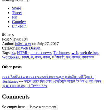
Share
Tweet
Pin
Google+
LinkedIn
0
shares
Post Views:
184
Author:
নিউজ ডেস্ক
on July 27, 2017
Categories:
Web Design
Tags:
১১
,
HTML
,
internet news
,
Techtunes
,
web
,
web design
,
Wordpress
,
একদম
,
ক
,
কভব
,
করবন
,
ট
,
টমপলট
,
ফর
,
বযবহর
,
রসপনসভ
Other posts
ওয়েব ডিজাইনার এবং ওয়েব ডেভেলপারদের জন্য প্রয়োজনীয় ১০টি টুলস। |
Techtunes
«
»
সহজে জেনে নিন কোন ওয়ার্ডপ্রেস সাইটে কি থিম ও প্লাগইনস
ব্যবহার করা হয়েছে। | Techtunes
Comments
So empty here ... leave a comment!