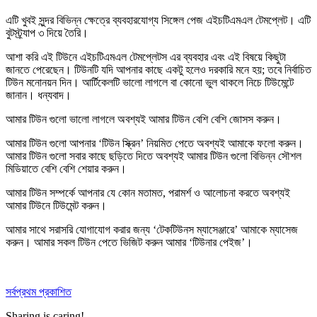
এটি খুবই সুন্দর বিভিন্ন ক্ষেত্রে ব্যবহারযোগ্য সিঙ্গেল পেজ এইচটিএমএল টেমপ্লেট। এটি
বুটস্ট্র্যাপ ৩ দিয়ে তৈরি।
আশা করি এই টিউনে এইচটিএমএল টেমপ্লেটস এর ব্যবহার এবং এই বিষয়ে কিছুটা
জানতে পেরেছেন। টিউনটি যদি আপনার কাছে একটু হলেও দরকারি মনে হয়; তবে নির্বাচিত
টিউন মনোনয়ন দিন। আর্টিকেলটি ভালো লাগলে বা কোনো ভুল থাকলে নিচে টিউমেন্টে
জানান। ধন্যবাদ।
আমার টিউন গুলো ভালো লাগলে অবশ্যই আমার টিউন বেশি বেশি
জোসস করুন
।
আমার টিউন গুলো আপনার ‘টিউন স্ক্রিন’ নিয়মিত পেতে অবশ্যই আমাকে
ফলো করুন
।
আমার টিউন গুলো সবার কাছে ছড়িতে দিতে অবশ্যই আমার টিউন গুলো বিভিন্ন সৌশল
মিডিয়াতে বেশি বেশি
শেয়ার করুন
।
আমার টিউন সম্পর্কে আপনার যে কোন মতামত, পরামর্শ ও আলোচনা করতে অবশ্যই
আমার টিউনে
টিউমেন্ট করুন
।
আমার সাথে সরাসরি যোগাযোগ করার জন্য ‘টেকটিউনস ম্যাসেঞ্জারে’ আমাকে
ম্যাসেজ
করুন
। আমার সকল টিউন পেতে ভিজিট করুন আমার
‘টিউনার পেইজ’
।
সর্বপ্রথম প্রকাশিত
Sharing is caring!