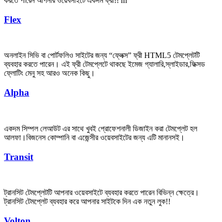
করতে পারেন আপনার ওয়েবসাইটে একদম ফ্রী!! m
Flex
অনলাইন সিভি বা পোর্টফলিও সাইটের জন্য “ফ্লেক্স” ফ্রী HTML5 টেমপ্লেটটি
ব্যবহার করতে পারেন। এই ফ্রী টেমপ্লেটে থাকছে ইমেজ গ্যালারি,স্লাইডার,ফিক্সড
ফ্লোটিং মেনু সহ আরও অনেক কিছু।
Alpha
একদম সিম্পল লেআউট এর সাথে খুবই প্রোফেশনালী ডিজাইন করা টেমপ্লেট হল
আলফা।বিজনেস কোম্পানি বা এজেন্সীর ওয়েবসাইটের জন্য এটি মানানসই।
Transit
ট্রানসিট টেমপ্লেটটি আপনার ওয়েবসাইটে ব্যবহার করতে পারেন বিভিন্ন ক্ষেত্রে।
ট্রানসিট টেমপ্লেট ব্যবহার করে আপনার সাইটকে দিন এক নতুন লুক!!
Volton