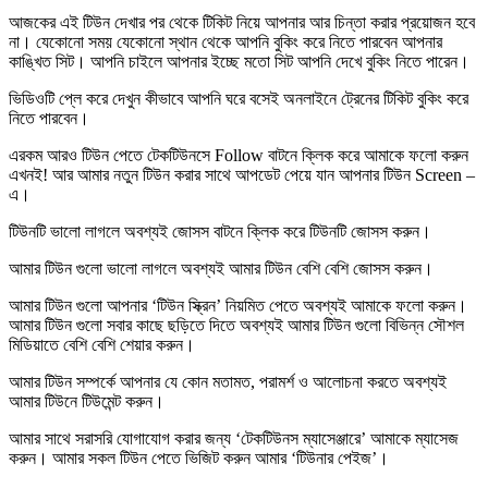
আজকের এই টিউন দেখার পর থেকে টিকিট নিয়ে আপনার আর চিন্তা করার প্রয়োজন হবে
না। যেকোনো সময় যেকোনো স্থান থেকে আপনি বুকিং করে নিতে পারবেন আপনার
কাঙ্খিত সিট। আপনি চাইলে আপনার ইচ্ছে মতো সিট আপনি দেখে বুকিং নিতে পারেন।
ভিডিওটি প্লে করে দেখুন কীভাবে আপনি ঘরে বসেই অনলাইনে ট্রেনের টিকিট বুকিং করে
নিতে পারবেন।
এরকম আরও টিউন পেতে টেকটিউনসে Follow বাটনে ক্লিক করে আমাকে ফলো করুন
এখনই! আর আমার নতুন টিউন করার সাথে আপডেট পেয়ে যান আপনার টিউন Screen –
এ।
টিউনটি ভালো লাগলে অবশ্যই জোসস বাটনে ক্লিক করে টিউনটি জোসস করুন।
আমার টিউন গুলো ভালো লাগলে অবশ্যই আমার টিউন বেশি বেশি
জোসস করুন
।
আমার টিউন গুলো আপনার ‘টিউন স্ক্রিন’ নিয়মিত পেতে অবশ্যই আমাকে
ফলো করুন
।
আমার টিউন গুলো সবার কাছে ছড়িতে দিতে অবশ্যই আমার টিউন গুলো বিভিন্ন সৌশল
মিডিয়াতে বেশি বেশি
শেয়ার করুন
।
আমার টিউন সম্পর্কে আপনার যে কোন মতামত, পরামর্শ ও আলোচনা করতে অবশ্যই
আমার টিউনে
টিউমেন্ট করুন
।
আমার সাথে সরাসরি যোগাযোগ করার জন্য ‘টেকটিউনস ম্যাসেঞ্জারে’ আমাকে
ম্যাসেজ
করুন
। আমার সকল টিউন পেতে ভিজিট করুন আমার
‘টিউনার পেইজ’
।