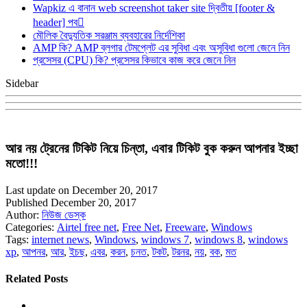
Wapkiz এ বানান web screenshot taker site দ্বিতীয় [footer &
header] পব
মৌলিক বৈদ্যুতিক সরঞ্জাম ব্যবহারের নির্দেশিকা
AMP কি? AMP ব্লগার টেমপ্লেট এর সুবিধা এবং অসুবিধা গুলো জেনে নিন
প্রসেসর (CPU) কি? প্রসেসর কিভাবে কাজ করে জেনে নিন
Sidebar
আর নয় ট্রেনের টিকিট নিয়ে চিন্তা, এবার টিকিট বুক করুন আপনার ইচ্ছা
মতো!!!
Last update on December 20, 2017
Published December 20, 2017
Author:
নিউজ ডেস্ক
Categories:
Airtel free net
,
Free Net
,
Freeware
,
Windows
Tags:
internet news
,
Windows
,
windows 7
,
windows 8
,
windows
xp
,
আপনর
,
আর
,
ইচছ
,
এবর
,
করন
,
চনত
,
টকট
,
টরনর
,
নয়
,
বক
,
মত
Related Posts