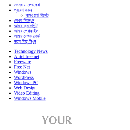
সদস্য ও লেখকেরা
প্রবেশ করুন
পাসওয়ার্ড রিসেট
লেখক নিবন্ধন
আমার অ্যাকাউন্ট
আমার প্রোফাইল
আমার লেখক বোর্ড
নতুন কিছু লিখুন
Technology News
Airtel free net
Freeware
Free Net
Windows
WordPress
Windows PC
Web Design
Video Editing
Windows Mobile