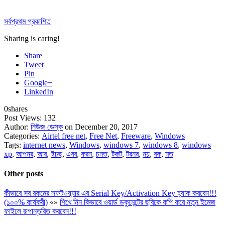
সর্বপ্রথম প্রকাশিত
Sharing is caring!
Share
Tweet
Pin
Google+
LinkedIn
0
shares
Post Views:
132
Author:
নিউজ ডেস্ক
on December 20, 2017
Categories:
Airtel free net
,
Free Net
,
Freeware
,
Windows
Tags:
internet news
,
Windows
,
windows 7
,
windows 8
,
windows
xp
,
আপনর
,
আর
,
ইচছ
,
এবর
,
করন
,
চনত
,
টকট
,
টরনর
,
নয়
,
বক
,
মত
Other posts
কীভাবে সব রকমের সফটওয়্যার এর Serial Key/Activation Key হ্যাক করবেন!!!
(১০০% কার্যকরী)
«
»
শিখে নিন কিভাবে ওয়ার্ড ডকুমেন্টের ছবিকে কপি করে নতুন ইমেজ
ফাইলে রূপান্তরিত করবেন!!!