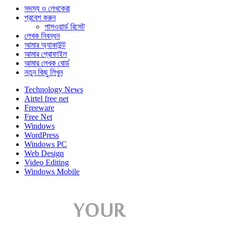
সদস্য ও লেখকেরা
প্রবেশ করুন
পাসওয়ার্ড রিসেট
লেখক নিবন্ধন
আমার অ্যাকাউন্ট
আমার প্রোফাইল
আমার লেখক বোর্ড
নতুন কিছু লিখুন
Technology News
Airtel free net
Freeware
Free Net
Windows
WordPress
Windows PC
Web Design
Video Editing
Windows Mobile