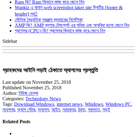
Ram কি? Ram কিভাবে কাজ করে জেনে নিন
Wapkiz এ বানান web screenshot taker site দ্বিতীয় [footer &
header] পব
মৌলিক বৈদ্যুতিক সরঞ্জাম ব্যবহারের নির্দেশিকা
AMP কি? AMP ব্লগার টেমপ্লেট এর সুবিধা এবং অসুবিধা গুলো জেনে নিন
প্রসেসর (CPU) কি? প্রসেসর কিভাবে কাজ করে জেনে নিন
Sidebar
গ্রাহকদের আইনি লড়াই ঠেকাতে অ্যাপলের প্রস্তুতি
Last update on November 25, 2018
Published November 25, 2018
Author:
নিউজ ডেস্ক
Categories:
Technology News
Tags:
Download Windows
,
internet news
,
Windows
,
Windows PC
,
অযপলর
,
অ্যাপ স্টোর
,
অ্যাপল
,
আইন
,
গরহকদর
,
ঠকত
,
পরসতত
,
লড়ই
Related Posts