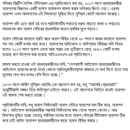
শনিবার ব্রিটিশ দৈনিক টেলিগ্রাফ-এর প্রতিবেদনে বলা হয়, ২০১৭ সালে ব্যবহারকারীরা
অ্যাপলের বিরুদ্ধে একটি ক্লাস অ্যাকশন মামলা করার অধিকার জিতে নেয়। এরপর
অ্যাপল এখন আদালতের এই সিদ্ধান্ত ঘুরিয়ে দিতে সুপ্রিম কোর্টে আবেদন করেছে।
অ্যাপল যদি এতে ব্যর্থ হয় তবে প্রতিষ্ঠানটির সবচেয়ে দ্রুত বাড়তে থাকা ও সবচেয়ে
লাভজনক খাত অ্যাপ স্টোরের ব্যবসায়িক মডেল হুমকির মুখে পড়বে।
অ্যাপ স্টোরের মাধ্যমে প্রতি বছর অ্যাপ বিক্রি থেকে ৩০ শতাংশ রাখার মাধ্যমে অ্যাপল
শত শত কোটি ডলার আয় করে। অ্যাপলের আইফোন ও আইপ্যাড বিক্রির গতি স্থির
হলেও ২০১৭ সালে অ্যাপ থেকে আয় প্রায় এক তৃতীয়াংশ বেড়ে ৩৮৫০ কোটি ডলার
হয়েছে বলে উল্লেখ করা হয়েছে আইএএনএস-এর প্রতিবেদনে।
মামলা করতে চাওয়া ওই ব্যবহারকারীদের দাবি, “দেশব্যাপী আইফোন ব্যবহারকারীদের
আইফোন অ্যাপের জন্য অন্য কোনো প্রতিদ্বন্দ্বীতামূলক বাজারে যে অর্থ দিতে হতো তার
তুলনায় লাখ লাখ ডলার বেশি দিতে হচ্ছে।”
১৯৭৭ সালে মার্কিন সুপ্রিম কোর্টের এক আদেশে বলা হয়, শুধু “সরাসরি ক্রেতারাই”
অ্যান্টিট্রাস্ট লঙ্ঘন নিয়ে ক্ষতিপূরণ চাইতে পারবে। এই আদেশকে ভিত্তি করেই অ্যাপল
এই মামলা শেষ করতে চাচ্ছে।
প্রতিষ্ঠানটির দাবি, শুধু অ্যাপ নির্মাতারাই অ্যাপ স্টোরে অ্যাপের দাম ঠিক করে, অ্যাপল
নয়। আইফোন ব্যবহারকারীরা সরাসরি নির্মাতাদের কাছ থেকে অ্যাপ কেনেন। আর
বিপক্ষের যুক্তি হচ্ছে যেহেতু সর্বনিম্ন দামের মতো অ্যাপ স্টোরের নীতিমালা অ্যাপল ঠিক
করে তাই কার্যত অ্যাপল ব্যবহারকারীদের কাছে অ্যাপ বিক্রি করছে।