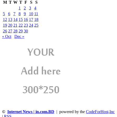
M
T
W
T
F
S
S
1
2
3
4
5
6
7
8
9
10
11
12
13
14
15
16
17
18
19
20
21
22
23
24
25
26
27
28
29
30
« Oct
Dec »
©
Internet News | in.com.BD
| powered by the
CodeForHost,Inc
|
RSS