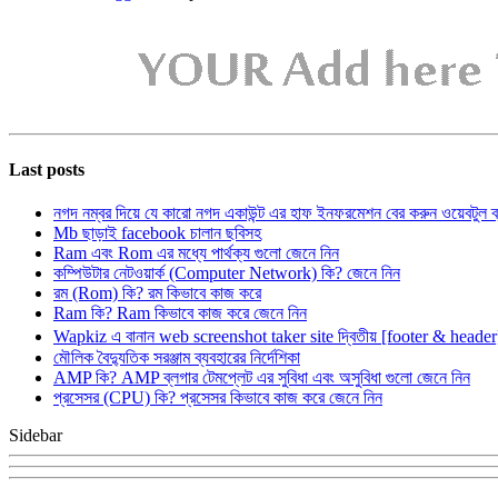
Last posts
নগদ নম্বর দিয়ে যে কারো নগদ একাউন্ট এর হাফ ইনফরমেশন বের করুন ওয়েবটুল 
Mb ছাড়াই facebook চালান ছবিসহ
Ram এবং Rom এর মধ্যে পার্থক্য গুলো জেনে নিন
কম্পিউটার নেটওয়ার্ক (Computer Network) কি? জেনে নিন
রম (Rom) কি? রম কিভাবে কাজ করে
Ram কি? Ram কিভাবে কাজ করে জেনে নিন
Wapkiz এ বানান web screenshot taker site দ্বিতীয় [footer & heade
মৌলিক বৈদ্যুতিক সরঞ্জাম ব্যবহারের নির্দেশিকা
AMP কি? AMP ব্লগার টেমপ্লেট এর সুবিধা এবং অসুবিধা গুলো জেনে নিন
প্রসেসর (CPU) কি? প্রসেসর কিভাবে কাজ করে জেনে নিন
Sidebar