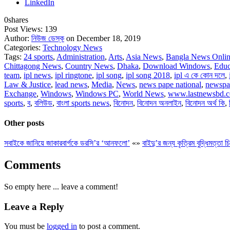
LinkedIn
0
shares
Post Views:
139
Author:
নিউজ ডেস্ক
on December 18, 2019
Categories:
Technology News
Tags:
24 sports
,
Administration
,
Arts
,
Asia News
,
Bangla News Onli
Chittagong News
,
Country News
,
Dhaka
,
Download Windows
,
Educ
team
,
ipl news
,
ipl ringtone
,
ipl song
,
ipl song 2018
,
ipl এ কে কোন দলে
,
Law & Justice
,
lead news
,
Media
,
News
,
news pape national
,
newspa
Exchange
,
Windows
,
Windows PC
,
World News
,
www.lastnewsbd.
sports
,
ব
,
বলিউড
,
বাংলা sports news
,
বিনোদন
,
বিনোদন অনলাইন
,
বিনোদন অর্থ কি
,
Other posts
সবাইকে জানিয়ে জাকারবার্গকে ডরসি’র ‘আনফলো’
«
»
বাইদু’র জন্য কৃত্রিম বুদ্ধিমত্তা চ
Comments
So empty here ... leave a comment!
Leave a Reply
You must be
logged in
to post a comment.