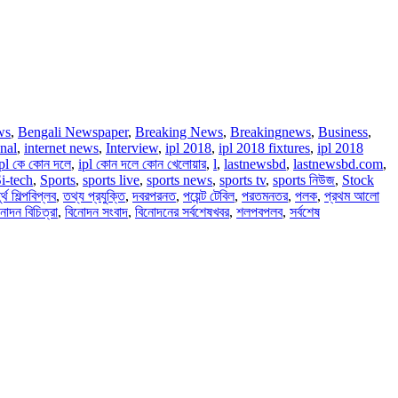
ws
,
Bengali Newspaper
,
Breaking News
,
Breakingnews
,
Business
,
onal
,
internet news
,
Interview
,
ipl 2018
,
ipl 2018 fixtures
,
ipl 2018
ipl কে কোন দলে
,
ipl কোন দলে কোন খেলোয়ার
,
l
,
lastnewsbd
,
lastnewsbd.com
,
i-tech
,
Sports
,
sports live
,
sports news
,
sports tv
,
sports নিউজ
,
Stock
র্থ শিল্পবিপ্লব
,
তথ্য প্রযুক্তি
,
দবরপরনত
,
পয়েন্ট টেবিল
,
পরতমনতর
,
পলক
,
প্রথম আলো
নোদন বিচিত্রা
,
বিনোদন সংবাদ
,
বিনোদনের সর্বশেষখবর
,
শলপবপলব
,
সর্বশেষ