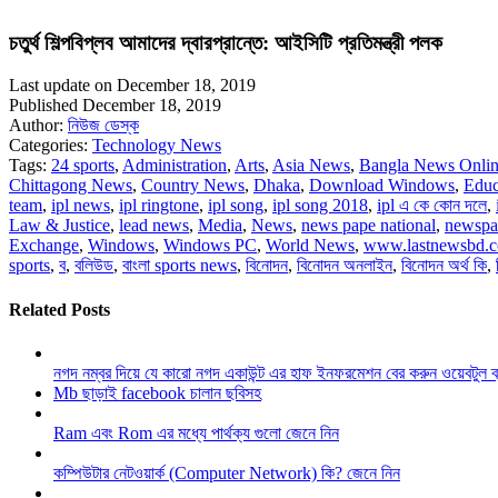
চতুর্থ শিল্পবিপ্লব আমাদের দ্বারপ্রান্তে: আইসিটি প্রতিমন্ত্রী পলক
Last update on December 18, 2019
Published December 18, 2019
Author:
নিউজ ডেস্ক
Categories:
Technology News
Tags:
24 sports
,
Administration
,
Arts
,
Asia News
,
Bangla News Onli
Chittagong News
,
Country News
,
Dhaka
,
Download Windows
,
Educ
team
,
ipl news
,
ipl ringtone
,
ipl song
,
ipl song 2018
,
ipl এ কে কোন দলে
,
Law & Justice
,
lead news
,
Media
,
News
,
news pape national
,
newspa
Exchange
,
Windows
,
Windows PC
,
World News
,
www.lastnewsbd.
sports
,
ব
,
বলিউড
,
বাংলা sports news
,
বিনোদন
,
বিনোদন অনলাইন
,
বিনোদন অর্থ কি
,
Related Posts
নগদ নম্বর দিয়ে যে কারো নগদ একাউন্ট এর হাফ ইনফরমেশন বের করুন ওয়েবটুল 
Mb ছাড়াই facebook চালান ছবিসহ
Ram এবং Rom এর মধ্যে পার্থক্য গুলো জেনে নিন
কম্পিউটার নেটওয়ার্ক (Computer Network) কি? জেনে নিন