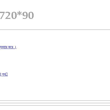
ব্যবহার করে ।
r] পব