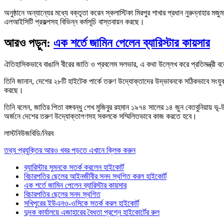
অনুষ্ঠানে অন্যান্যের মধ্যে বক্তৃতা করেন স্কলাস্টিকা মিরপুর শাখার প্রধান নুরুন্নাহ
এলআইসিটি প্রকল্পসহ বিভিন্ন কর্মসূচি বাস্তবায়ন করছে।
আরও পড়ুন:
এক শর্তে জামিন পেলেন ব্যারিস্টার কায়সার
ঐতিহাসিকভাবে বাঙালি বীরের জাতি ও প্রবলেম সলভার, এ কথা উল্লেখ করে প্রতিমন্ত্রী
তিনি জানান, দেশের ২৮টি হাইটেক পার্কে তরুণ উদ্যোক্তাদের উদ্ভাবনকে সঠিকভাবে সংযুক
করছে।
তিনি বলেন, জাতির পিতা বঙ্গবন্ধু শেখ মুজিবুর রহমান ১৯৭৪ সালের ১৪ জুন বেতবুনিয়ায় ভূ-
অর্জনে দেশের তরুণ উদ্যোক্তাগণসহ সকলকে সম্মিলিতভাবে কাজ করতে হবে।
লাস্টনিউজবিডি/নিরব
তথ্য প্রযুক্তির আরও খবর পড়তে এখানে ক্লিক করুন
ব্যারিস্টার সুমনকে সতর্ক করলেন হাইকোর্ট
বিচারপতির ছেলের আইনজীবীর সনদ স্থগিত করল হাইকোর্ট
এক শর্তে জামিন পেলেন ব্যারিস্টার কায়সার
বিচারপতির ছেলের সনদ স্থগিত
সখিপুরের ইউএনও-ওসিকে সতর্ক করল হাইকোর্ট
দুদক কার্যালয়ে এজাহারের বৈধতা প্রশ্নে হাইকোর্টের রুল