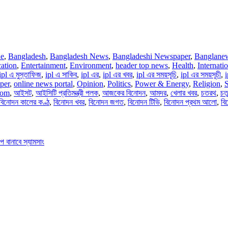
ne
,
Bangladesh
,
Bangladesh News
,
Bangladeshi Newspaper
,
Banglane
ation
,
Entertainment
,
Environment
,
header top news
,
Health
,
Internati
ipl এ মুস্তাফিজ
,
ipl এ সাকিব
,
ipl এর
,
ipl এর খবর
,
ipl এর সময়সূচি
,
ipl এর সময়সূচী
,
per
,
online news portal
,
Opinion
,
Politics
,
Power & Energy
,
Religion
,
S
com
,
আইসট
,
আইসিটি প্রতিমন্ত্রী পলক
,
আজকের বিনোদন
,
আমদর
,
খেলার খবর
,
চতরথ
,
চতু
বিনোদন কালের কণ্ঠ
,
বিনোদন খবর
,
বিনোদন জগত
,
বিনোদন টিভি
,
বিনোদন প্রথম আলো
,
বি
িপ বানাবে স্যামসাং