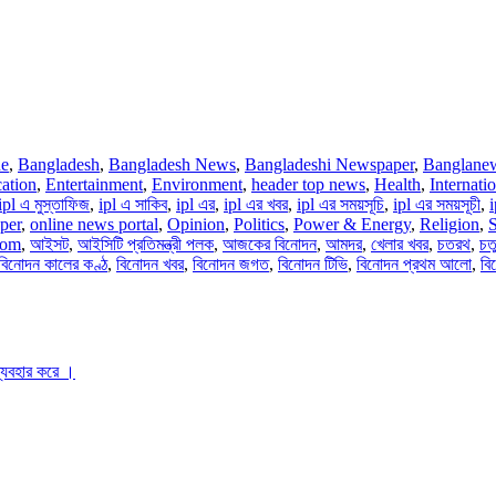
ne
,
Bangladesh
,
Bangladesh News
,
Bangladeshi Newspaper
,
Banglane
ation
,
Entertainment
,
Environment
,
header top news
,
Health
,
Internati
ipl এ মুস্তাফিজ
,
ipl এ সাকিব
,
ipl এর
,
ipl এর খবর
,
ipl এর সময়সূচি
,
ipl এর সময়সূচী
,
per
,
online news portal
,
Opinion
,
Politics
,
Power & Energy
,
Religion
,
S
com
,
আইসট
,
আইসিটি প্রতিমন্ত্রী পলক
,
আজকের বিনোদন
,
আমদর
,
খেলার খবর
,
চতরথ
,
চতু
বিনোদন কালের কণ্ঠ
,
বিনোদন খবর
,
বিনোদন জগত
,
বিনোদন টিভি
,
বিনোদন প্রথম আলো
,
বি
ব্যবহার করে ।