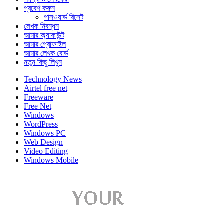
প্রবেশ করুন
পাসওয়ার্ড রিসেট
লেখক নিবন্ধন
আমার অ্যাকাউন্ট
আমার প্রোফাইল
আমার লেখক বোর্ড
নতুন কিছু লিখুন
Technology News
Airtel free net
Freeware
Free Net
Windows
WordPress
Windows PC
Web Design
Video Editing
Windows Mobile