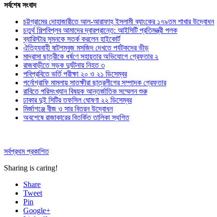
সর্বশেষ সংবাদ
চট্টগ্রামের দোহাজারীতে আল-আরাফাহ্ ইসলামী ব্যাংকের ১৭৯তম শাখার উদ্বোধন
চতুর্থ শিল্পবিপ্লব আমাদের দ্বারপ্রান্তে: আইসিটি প্রতিমন্ত্রী পলক
ব্যারিস্টার সুমনকে সতর্ক করলেন হাইকোর্ট
ঐতিহ্যবাহী ষাটগম্বুজ মসজিদ দেখতে পর্যটকদের ভীড়
মাদ্রাসা ছাত্রীকে ধর্ষণে সহায়তার অভিযোগে গ্রেফতার ২
রাজবাড়ীতে সড়ক দুর্ঘটনায় নিহত ৩
পবিপ্রবিতে ভর্তি পরীক্ষা ২০ ও ২১ ডিসেম্বর
পর্নোগ্রাফি মামলায় সাতক্ষীরা ছাত্রলীগের সম্পাদক গ্রেফতার
রাবিতে পরিসংখ্যান বিষয়ক আন্তর্জাতিক সম্মেলন শুরু
ঢাকার দুই সিটির তফসিল ঘোষণা ২২ ডিসেম্বর
মির্জাগঞ্জে বীজ ও সার বিতরন উদ্বোধন
অবশেষে রাজাকারের বিতর্কিত তালিকা স্থগিত
সর্বপ্রথম প্রকাশিত
Sharing is caring!
Share
Tweet
Pin
Google+