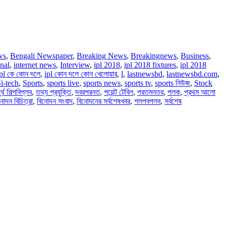
ws
,
Bengali Newspaper
,
Breaking News
,
Breakingnews
,
Business
,
onal
,
internet news
,
Interview
,
ipl 2018
,
ipl 2018 fixtures
,
ipl 2018
ipl কে কোন দলে
,
ipl কোন দলে কোন খেলোয়ার
,
l
,
lastnewsbd
,
lastnewsbd.com
,
i-tech
,
Sports
,
sports live
,
sports news
,
sports tv
,
sports নিউজ
,
Stock
র্থ শিল্পবিপ্লব
,
তথ্য প্রযুক্তি
,
দবরপরনত
,
পয়েন্ট টেবিল
,
পরতমনতর
,
পলক
,
প্রথম আলো
নোদন বিচিত্রা
,
বিনোদন সংবাদ
,
বিনোদনের সর্বশেষখবর
,
শলপবপলব
,
সর্বশেষ