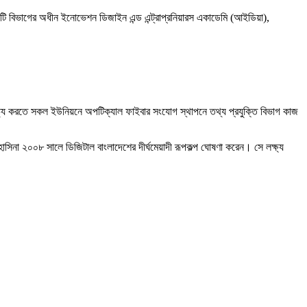
আইসিটি বিভাগের অধীন ইনোভেশন ডিজাইন এন্ড এন্ট্রাপ্রনিয়ারস একাডেমি (আইডিয়া),
হজলভ্য করতে সকল ইউনিয়নে অপটিক্যাল ফাইবার সংযোগ স্থাপনে তথ্য প্রযুক্তি বিভাগ কাজ
 হাসিনা ২০০৮ সালে ডিজিটাল বাংলাদেশের দীর্ঘমেয়াদী রূপকল্প ঘোষণা করেন। সে লক্ষ্য