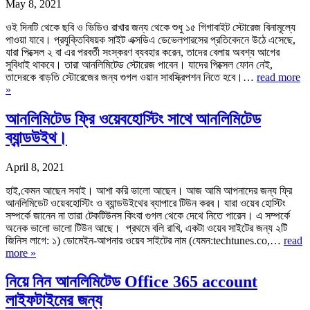
May 8, 2021
ওই দিনটি থেকে ছবি ও ভিডিও রাখার জন্য থেকে শুধু ১৫ গিগাবাইট স্টোরেজ বিনামূল্যে
পাওয়া যাবে। প্রযুক্তিবিষয়ক সাইট এক্সডিএ ডেভেলপারসের প্রতিবেদনে উঠে এসেছে,
যারা পিক্সেল ২ বা এর পরবর্তী সংস্করণ ব্যবহার করেন, তাদের বেলায় অবশ্য আগের
সুবিধাই থাকবে। তারা আনলিমিটেড স্টোরেজ পাবেন। যাদের পিক্সেল ফোন নেই,
তাদেরকে বাড়তি স্টোরেজের জন্য গুগল ওয়ান সাবস্ক্রিপশন নিতে হবে।…
read more
»
আনলিমিটেড ফ্রি ওয়েবহোস্টিং সাথে আনলিমিটেড
ব্যান্ডউইথ।
April 8, 2021
হাই,কেমন আছেন সবাই। আশা করি ভালো আছেন। আজ আমি আপনাদের জন্য ফ্রি
আনলিমিডেট ওয়েবহোস্টিং ও ব্যান্ডউইথের ব্যাপারে টিউন করব। যারা ওয়েব হোস্টিং
সম্পর্কে জানেন না তারা টেকটিউনস কিংবা গুগল থেকে দেথে নিতে পারেন। এ সম্পর্কে
অনেক ভালো ভালো টিউন আছে। প্রথমে বলি রাখি, একটা ওয়েব সাইটের জন্য ২টি
জিনিস লাগে: ১) ডোমেইন-আপনার ওয়েব সাইটের নাম (যেমন:techtunes.co,…
read
more »
নিয়ে নিন আনলিমিটেড Office 365 account
লাইফটাইমের জন্য