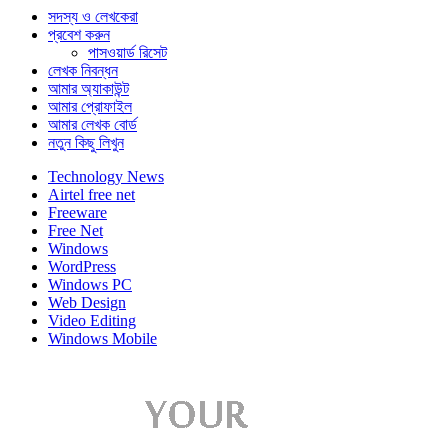
সদস্য ও লেখকেরা
প্রবেশ করুন
পাসওয়ার্ড রিসেট
লেখক নিবন্ধন
আমার অ্যাকাউন্ট
আমার প্রোফাইল
আমার লেখক বোর্ড
নতুন কিছু লিখুন
Technology News
Airtel free net
Freeware
Free Net
Windows
WordPress
Windows PC
Web Design
Video Editing
Windows Mobile