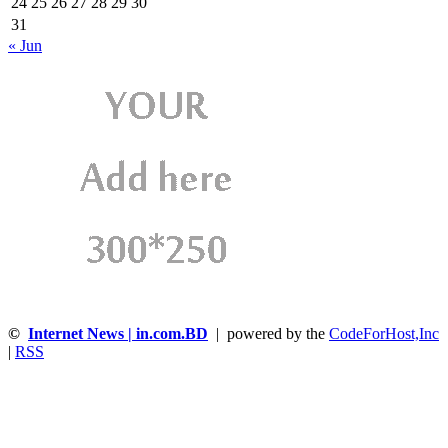
24
25
26
27
28
29
30
31
« Jun
©
Internet News | in.com.BD
| powered by the
CodeForHost,Inc
|
RSS