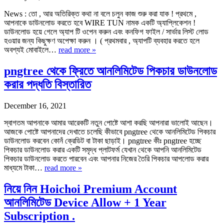
News : তো , আর অতিরিক্ত কথা না বলে চলুন কাজ শুরু করা যাক ! প্রথমে ,
আপনাকে ডাউনলোড করতে হবে WIRE TUN নামক একটি অ্যাপ্লিকেশন !
ডাউনলোড হয়ে গেলে অ্যাপ টি ওপেন করুন এবং কনফিগ ফাইল / সার্ভার লিস্ট লোড
হওয়ার জন্য কিছুক্ষণ অপেক্ষা করুন । ( প্রথমবার , অ্যাপটি ব্যবহার করতে হলে
অবশ্যই মোবাইলে…
read more »
pngtree থেকে ফ্রিতে আনলিমিটেড পিকচার ডাউনলোড
করার পদ্ধতি বিস্তারিত
December 16, 2021
স্বাগতম আপনাকে আমার আরেকটি নতুন পোষ্টে আশা করছি আপনারা ভালোই আছেন।
আজকে পোষ্টে আপনাদের দেখাতে চলেছি কীভাবে pngtree থেকে আনলিমিটেড পিকচার
ডাউনলোড করবেন কোনঁ ক্রেডিট বা টাকা ছাড়াই। pngtree কীঃ pngtree হচ্ছে
পিকচার ডাউনলোড করার একটি সমৃদ্ধ প্লাটফর্ম যেখান থেকে আপনি আনলিমিটেড
পিকচার ডাউনলোড করতে পারবেন এবং আপনার নিজের তৈরি পিকচার আপলোড করার
মাধ্যমে টাকা…
read more »
নিয়ে নিন Hoichoi Premium Account
আনলিমিটেড Device Allow + 1 Year
Subscription .