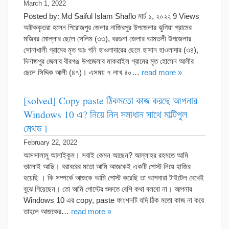
March 1, 2022
Posted by: Md Saiful Islam Shaflo মার্চ ১, ২০২২ 9 Views
আটককৃতরা হলেন পিরোজপুর জেলার নাজিরপুর উপজেলার ঝুগিয়া গ্রামের
মজিবর মোল্লার ছেলে সেলিম (৩৩), বরগুনা জেলার আমতলী উপজেলার
সোনাখালী গ্রামের মৃত আঃ গনি হাওলাদারের ছেলে হাসান হাওলাদার (৩৪),
দিনাজপুর জেলার বীরগঞ্জ উপজেলার মাকরাইল গ্রামের মৃত হোসেন আলীর
ছেলে সিদ্দিক আলী (৪৭)। এসময় ৭ লাখ ৪০…
read more »
[solved] Copy paste ঠিকমতো কাজ করছে আপনার
Windows 10 এ? নিয়ে নিন সমাধান সাথে মাল্টিপুল
মেথড।
February 22, 2022
আসসালামু আলাইকুম। সবাই কেমন আছেন? আল্লাহর রহমতে আমি
ভালোই আছি। বরাবরের মতো আমি আজকেই একটি পোস্ট নিয়ে হাজির
হয়েছি । কি সম্পর্কে আজকে আমি পোস্ট করেছি তা আপনারা টাইটেল দেখেই
বুঝে গিয়েছেন। তো আমি পোস্টের শুরুতে বেশি কথা বলবো না। আপনার
Windows 10 এর copy, paste ফাংশনটি যদি ঠিক মতো কাজ না করে
তাহলে আজকের…
read more »