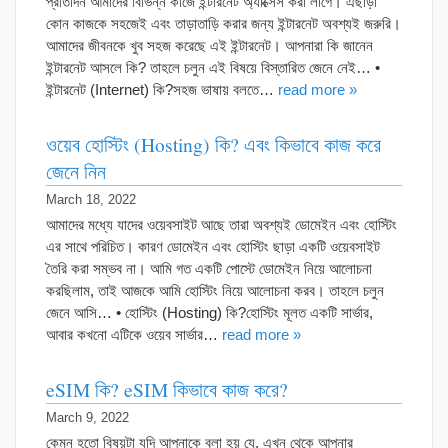
প্রতিদিন আমাদের বিভিন্ন কাজে ইন্টারনেট অ্যাক্সেস করা লাগে। এছাড়া
কোন কাজকে সহজেই এবং তাড়াতাড়ি করার জন্য ইন্টারনেট অবশ্যই জরুরি।
আমাদের জীবনকে খুব সহজ করেছে এই ইন্টারনেট। আপনারা কি জানেন
ইন্টারনেট আসলে কি? তাহলে চলুন এই বিষয়ে বিস্তারিত জেনে নেই… •
ইন্টারনেট (Internet) কি?সহজ ভাষায় বলতে…
read more »
ওয়েব হোস্টিং (Hosting) কি? এবং কিভাবে কাজ করে
জেনে নিন
March 18, 2022
আমাদের মধ্যে যাদের ওয়েবসাইট আছে তারা অবশ্যই ডোমেইন এবং হোস্টিং
এর সাথে পরিচিত। কারণ ডোমেইন এবং হোস্টিং ছাড়া একটি ওয়েবসাইট
তৈরি করা সম্ভব না। আমি গত একটি পোস্টে ডোমেইন নিয়ে আলোচনা
করছিলাম, তাই আজকে আমি হোস্টিং নিয়ে আলোচনা করব। তাহলে চলুন
জেনে আসি… • হোস্টিং (Hosting) কি?হোস্টিং মূলত একটি সার্ভার,
আবার কখনো এটিকে ওয়েব সার্ভার…
read more »
eSIM কি? eSIM কিভাবে কাজ করে?
March 9, 2022
কেমন হতো বিষয়টা যদি আপনাকে বলা হয় যে, এখন থেকে আপনার