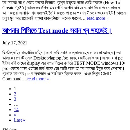
আপনাদের সাথে শেয়ার করবো কিভাবে প্রশ্ন উত্তর সাইট তৈরি করবেন (How To
Create Q2A) আজকের টপিক এর পোষ্টি আপনি যদি মনোযোগ দিয়ে পরেন তাহলে
আশাকরবো আপনিও খুব সহজেই তৈরি করতে পারবেন প্রশ্ন উত্তর ওয়েবসাইট ! তাহলে
চলুন মূল আলোচোনাই যাওয়া যাকবর্তমানে অনেক ধরনের…
read more »
আপনার পিসিতে Test mode সরান খুব সহজেই।
July 17, 2021
বিসমিল্লাহির রাহমানির রাহিম।আশা করি সবাই আল্লাহর রহমতে ভালো আছেন।তো
আজকের পোস্ট মূলত Desktop/laptop /pc ব্যবহারকারীদের জন্য।আমরা যারা pc
ইউস করি তাদের display এর ওপর নিচের কর্নারে TEST MODE windows 10/
pro এভাবেএকটা ওয়াটার মার্ক থাকে তো আমি আজ তা আপনাদের রিমুভ করে দেখাবো।
প্রথমে আপনার pc বা ল্যাপটপ এ সার্চ বক্সে ক্লিক করুন।এখন লিখুন CMD
Command…
read more »
1
2
3
…
14
»
Last »
Sidebar