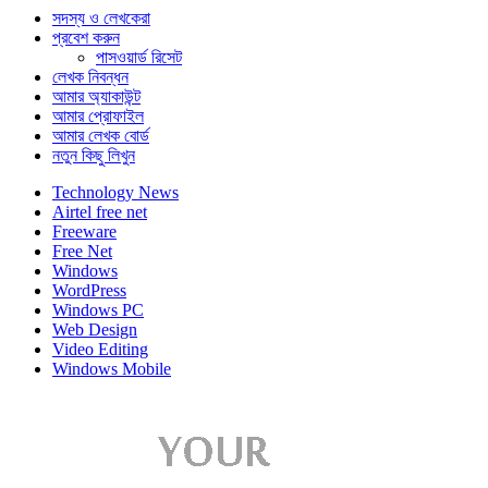
সদস্য ও লেখকেরা
প্রবেশ করুন
পাসওয়ার্ড রিসেট
লেখক নিবন্ধন
আমার অ্যাকাউন্ট
আমার প্রোফাইল
আমার লেখক বোর্ড
নতুন কিছু লিখুন
Technology News
Airtel free net
Freeware
Free Net
Windows
WordPress
Windows PC
Web Design
Video Editing
Windows Mobile