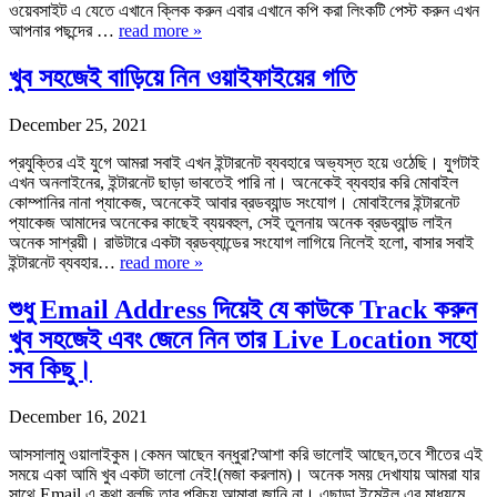
ওয়েবসাইট এ যেতে এখানে ক্লিক করুন এবার এখানে কপি করা লিংকটি পেস্ট করুন এখন
আপনার পছন্দের …
read more »
খুব সহজেই বাড়িয়ে নিন ওয়াইফাইয়ের গতি
December 25, 2021
প্রযুক্তির এই যুগে আমরা সবাই এখন ইন্টারনেট ব্যবহারে অভ্যস্ত হয়ে ওঠেছি। যুগটাই
এখন অনলাইনের, ইন্টারনেট ছাড়া ভাবতেই পারি না। অনেকেই ব্যবহার করি মোবাইল
কোম্পানির নানা প্যাকেজ, অনেকেই আবার ব্রডব্যান্ড সংযোগ। মোবাইলের ইন্টারনেট
প্যাকেজ আমাদের অনেকের কাছেই ব্যয়বহুল, সেই তুলনায় অনেক ব্রডব্যান্ড লাইন
অনেক সাশ্রয়ী। রাউটারে একটা ব্রডব্যান্ডের সংযোগ লাগিয়ে নিলেই হলো, বাসার সবাই
ইন্টারনেট ব্যবহার…
read more »
শুধু Email Address দিয়েই যে কাউকে Track করুন
খুব সহজেই এবং জেনে নিন তার Live Location সহো
সব কিছু।
December 16, 2021
আসসালামু ওয়ালাইকুম।কেমন আছেন বন্ধুরা?আশা করি ভালোই আছেন,তবে শীতের এই
সময়ে একা আমি খুব একটা ভালো নেই!(মজা করলাম)। অনেক সময় দেখাযায় আমরা যার
সাথে Email এ কথা বলছি তার পরিচয় আমারা জানি না। এছাড়া ইমেইল এর মাধ্যমে