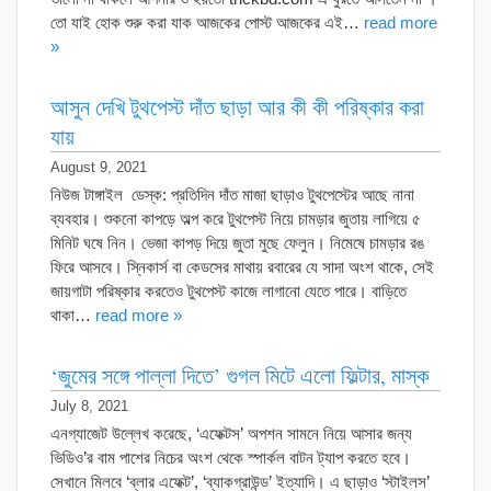
তো যাই হোক শুরু করা যাক আজকের পোস্ট আজকের এই…
read more
»
আসুন দেখি টুথপেস্ট দাঁত ছাড়া আর কী কী পরিষ্কার করা
যায়
August 9, 2021
নিউজ টাঙ্গাইল ডেস্ক: প্রতিদিন দাঁত মাজা ছাড়াও টুথপেস্টের আছে নানা
ব্যবহার। শুকনো কাপড়ে অল্প করে টুথপেস্ট নিয়ে চামড়ার জুতায় লাগিয়ে ৫
মিনিট ঘষে নিন। ভেজা কাপড় দিয়ে জুতা মুছে ফেলুন। নিমেষে চামড়ার রঙ
ফিরে আসবে। স্নিকার্স বা কেডসের মাথায় রবারের যে সাদা অংশ থাকে, সেই
জায়গাটা পরিষ্কার করতেও টুথপেস্ট কাজে লাগানো যেতে পারে। বাড়িতে
থাকা…
read more »
‘জুমের সঙ্গে পাল্লা দিতে’ গুগল মিটে এলো ফিল্টার, মাস্ক
July 8, 2021
এনগ্যাজেট উল্লেখ করেছে, ‘এফেক্টস’ অপশন সামনে নিয়ে আসার জন্য
ভিডিও’র বাম পাশের নিচের অংশ থেকে স্পার্কল বাটন ট্যাপ করতে হবে।
সেখানে মিলবে ‘ব্লার এফেক্ট’, ‘ব্যাকগ্রাউন্ড’ ইত্যাদি। এ ছাড়াও ‘স্টাইলস’