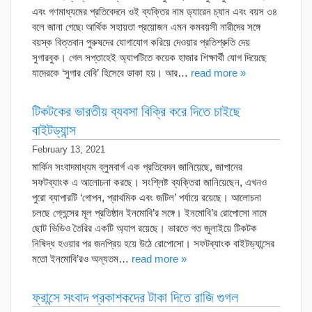
এবং গণমাধ্যমের প্রতিবেদনে ওই ব্যক্তির নাম ড্যারেন চ্যান এবং বয়স ৩৪
বলে জানা গেছে৷ আর্থিক সহায়তা প্রয়োজন এমন কমবয়সী নারীদের সঙ্গে
বয়স্ক বিত্তবান পুরুষদের যোগাযোগ করিয়ে দেওয়ার প্রতিশ্রুতি দেয়
সুগারবুক। গেল সপ্তাহেই অ্যাপটিতে কয়েক হাজার শিক্ষার্থী যোগ দিয়েছে
যাদেরকে ‘সুগার বেবি’ হিসেবে ডাকা হয়। আর…
read more »
টিকটকের ভারতীয় ব্যবসা বিক্রি করে দিতে চাইছে
বাইটড্যান্স
February 13, 2021
মার্কিন সংবাদমাধ্যম ব্লুমবার্গ এক প্রতিবেদন জানিয়েছে, জাপানের
সফটব্যাংক এ আলোচনা করছে। সংশ্লিষ্ট ব্যক্তিরা জানিয়েছেন, এখনও
পুরো ব্যাপারটি ‘গোপন, প্রাথমিক এবং জটিল’ পর্যায়ে রয়েছে। আলোচনা
চলছে গ্লেন্সের মূল প্রতিষ্ঠান ইনমোবি’র সঙ্গে। ইনমোবি’র রোপোসো নামে
ছোট ভিডিও তৈরির একটি অ্যাপ রয়েছে। ভারতে গত জুলাইয়ে টিকটক
নিষিদ্ধ হওয়ার পর জনপ্রিয় হয়ে উঠে রোপোসো। সফটব্যাংক বাইটড্যান্সের
মতো ইনমোবি’রও অন্যতম…
read more »
ফ্রান্সে সংবাদ প্রকাশকদের টাকা দিতে রাজি গুগল