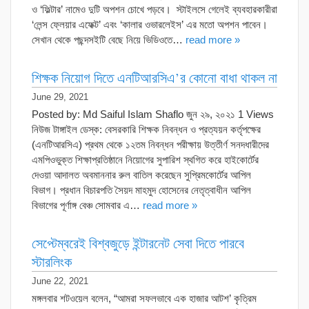
ও ‘ফিল্টার’ নামেও দুটি অপশন চোখে পড়বে। স্টাইলসে গেলেই ব্যবহারকারীরা
‘লেন্স ফ্লেয়ার এফেক্ট’ এবং ‘কালার ওভারলেইস’ এর মতো অপশন পাবেন।
সেখান থেকে পছন্দসইটি বেছে নিয়ে ভিডিওতে…
read more »
শিক্ষক নিয়োগ দিতে এনটিআরসিএ’র কোনো বাধা থাকল না
June 29, 2021
Posted by: Md Saiful Islam Shaflo জুন ২৯, ২০২১ 1 Views
নিউজ টাঙ্গাইল ডেস্ক: বেসরকারি শিক্ষক নিবন্ধন ও প্রত্যয়ন কর্তৃপক্ষের
(এনটিআরসিএ) প্রথম থেকে ১২তম নিবন্ধন পরীক্ষায় উত্তীর্ণ সনদধারীদের
এমপিওভুক্ত শিক্ষাপ্রতিষ্ঠানে নিয়োগের সুপারিশ স্থগিত করে হাইকোর্টের
দেওয়া আদালত অবমাননার রুল বাতিল করেছেন সুপ্রিমকোর্টের আপিল
বিভাগ। প্রধান বিচারপতি সৈয়দ মাহমুদ হোসেনের নেতৃত্বাধীন আপিল
বিভাগের পূর্ণাঙ্গ বেঞ্চ সোমবার এ…
read more »
সেপ্টেম্বরেই বিশ্বজুড়ে ইন্টারনেট সেবা দিতে পারবে
স্টারলিংক
June 22, 2021
মঙ্গলবার শটওয়েল বলেন, “আমরা সফলভাবে এক হাজার আটশ’ কৃত্রিম