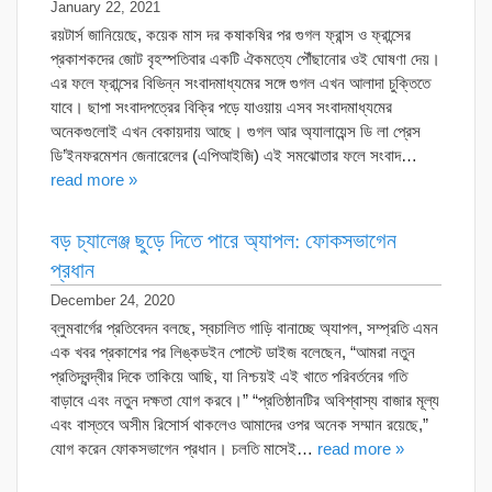
January 22, 2021
রয়টার্স জানিয়েছে, কয়েক মাস দর কষাকষির পর গুগল ফ্রান্স ও ফ্রান্সের
প্রকাশকদের জোট বৃহস্পতিবার একটি ঐকমত্যে পৌঁছানোর ওই ঘোষণা দেয়।
এর ফলে ফ্রান্সের বিভিন্ন সংবাদমাধ্যমের সঙ্গে গুগল এখন আলাদা চুক্তিতে
যাবে। ছাপা সংবাদপত্রের বিক্রি পড়ে যাওয়ায় এসব সংবাদমাধ্যমের
অনেকগুলোই এখন বেকায়দায় আছে। গুগল আর অ্যালায়েন্স ডি লা প্রেস
ডি’ইনফরমেশন জেনারেলের (এপিআইজি) এই সমঝোতার ফলে সংবাদ…
read more »
বড় চ্যালেঞ্জ ছুড়ে দিতে পারে অ্যাপল: ফোকসভাগেন
প্রধান
December 24, 2020
ব্লুমবার্গের প্রতিবেদন বলছে, স্বচালিত গাড়ি বানাচ্ছে অ্যাপল, সম্প্রতি এমন
এক খবর প্রকাশের পর লিঙ্কডইন পোস্টে ডাইজ বলেছেন, “আমরা নতুন
প্রতিদ্বন্দ্বীর দিকে তাকিয়ে আছি, যা নিশ্চয়ই এই খাতে পরিবর্তনের গতি
বাড়াবে এবং নতুন দক্ষতা যোগ করবে।” “প্রতিষ্ঠানটির অবিশ্বাস্য বাজার মূল্য
এবং বাস্তবে অসীম রিসোর্স থাকলেও আমাদের ওপর অনেক সম্মান রয়েছে,”
যোগ করেন ফোকসভাগেন প্রধান। চলতি মাসেই…
read more »