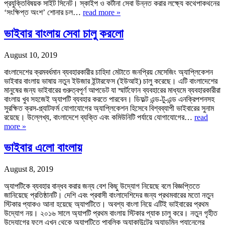
প্রযুক্তিবিষয়ক সাইট সিনেট। স্কাইপ ও কর্টানা সেবা উন্নত করার লক্ষ্যে কথেপাকথনের
‘সংক্ষিপ্ত অংশ’ শোনার চল…
read more »
ভাইবার বাংলায় সেবা চালু করলো
August 10, 2019
বাংলাদেশের ক্রমবর্ধমান ব্যবহারকারীর চাহিদা মেটাতে জনপ্রিয় মেসেজিং অ্যাপ্লিকেশন
ভাইবার বাংলায় ভাষায় নতুন ইউজার ইন্টারফেস (ইউআই) চালু করেছে। এটি বাংলাদেশের
মানুষের জন্য ভাইবারের গুরুত্বপূর্ণ আপডেট যা স্মার্টফোন ব্যবহারের মাধ্যমে ব্যবহারকারীরা
বাংলায় খুব সহজেই অ্যাপটি ব্যবহার করতে পারবেন। ডিফল্ট এন্ড-টু-এন্ড এনক্রিপশনসহ
সুরক্ষিত ক্রস-প্ল্যাটফর্ম যোগাযোগের অ্যাপ্লিকেশন হিসেবে বিশ্বব্যাপী ভাইবারের সুনাম
রয়েছে। উল্লেখ্য, বাংলাদেশে ব্যক্তি এবং কমিউনিটি পর্যায়ে যোগাযোগের…
read
more »
ভাইবার এলো বাংলায়
August 8, 2019
অ্যাপটিকে ব্যবহার বান্ধব করার জন্য বেশ কিছু উদ্যোগ নিয়েছে বলে বিজ্ঞপ্তিতে
জানিয়েছে প্রতিষ্ঠানটি। দেশি এবং প্রবাসী বাংলাদেশিদের জন্য প্রথমবারের মতো নতুন
স্টিকার প্যাকও আনা হয়েছে অ্যাপটিতে। অবশ্য বাংলা নিয়ে এটিই ভাইবারের প্রথম
উদ্যোগ নয়। ২০১৬ সালে অ্যাপটি প্রথম বাংলায় স্টিকার প্যাক চালু করে। নতুন গৃহীত
উদ্যোগের ফলে এখন থেকে অ্যাপটিতে পাবলিক অ্যাকাউন্টের অ্যাডমিন প্যানেলের