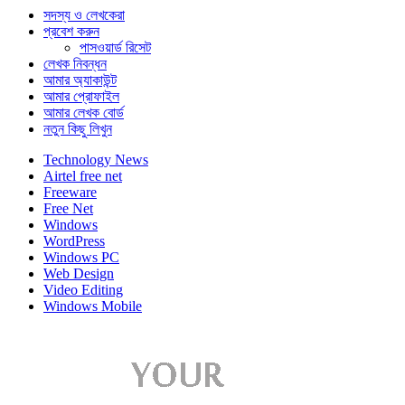
সদস্য ও লেখকেরা
প্রবেশ করুন
পাসওয়ার্ড রিসেট
লেখক নিবন্ধন
আমার অ্যাকাউন্ট
আমার প্রোফাইল
আমার লেখক বোর্ড
নতুন কিছু লিখুন
Technology News
Airtel free net
Freeware
Free Net
Windows
WordPress
Windows PC
Web Design
Video Editing
Windows Mobile