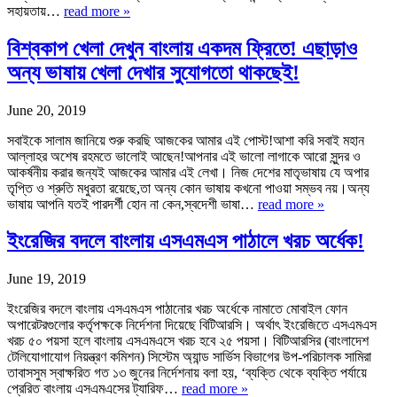
সহায়তায়…
read more »
বিশ্বকাপ খেলা দেখুন বাংলায় একদম ফ্রিতে! এছাড়াও
অন্য ভাষায় খেলা দেখার সুযোগতো থাকছেই!
June 20, 2019
সবাইকে সালাম জানিয়ে শুরু করছি আজকের আমার এই পোস্ট!আশা করি সবাই মহান
আল্লাহর অশেষ রহমতে ভালোই আছেন!আপনার এই ভালো লাগাকে আরো সুন্দর ও
আকর্ষনীয় করার জন্যই আজকের আমার এই লেখা। নিজ দেশের মাতৃভাষায় যে অপার
তৃপ্তি ও শ্রুতি মধুরতা রয়েছে,তা অন্য কোন ভাষায় কখনো পাওয়া সম্ভব নয়।অন্য
ভাষায় আপনি যতই পারদর্শী হোন না কেন,স্বদেশী ভাষা…
read more »
ইংরেজির বদলে বাংলায় এসএমএস পাঠালে খরচ অর্ধেক!
June 19, 2019
ইংরেজির বদলে বাংলায় এসএমএস পাঠানোর খরচ অর্ধেকে নামাতে মোবাইল ফোন
অপারেটরগুলোর কর্তৃপক্ষকে নির্দেশনা দিয়েছে বিটিআরসি। অর্থাৎ ইংরেজিতে এসএমএস
খরচ ৫০ পয়সা হলে বাংলায় এসএমএসে খরচ হবে ২৫ পয়সা। বিটিআরসির (বাংলাদেশ
টেলিযোগাযোগ নিয়ন্ত্রণ কমিশন) সিস্টেম অ্যান্ড সার্ভিস বিভাগের উপ-পরিচালক সামিরা
তাবাসসুম স্বাক্ষরিত গত ১৩ জুনের নির্দেশনায় বলা হয়, ‘ব্যক্তি থেকে ব্যক্তি পর্যায়ে
প্রেরিত বাংলায় এসএমএসের ট্যারিফ…
read more »