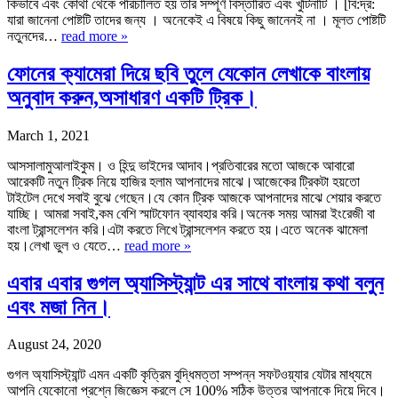
কিভাবে এবং কোথা থেকে পরিচালিত হয় তার সম্পূর্ণ বিস্তারিত এবং খুঁটিনাটি । [বি:দ্র:
যারা জানেনা পোষ্টটি তাদের জন্য । অনেকেই এ বিষয়ে কিছু জানেনই না । মূলত পোষ্টটি
নতুনদের…
read more »
ফোনের ক্যামেরা দিয়ে ছবি তুলে যেকোন লেখাকে বাংলায়
অনুবাদ করুন,অসাধারণ একটি ট্রিক।
March 1, 2021
আসসালামুআলাইকুম। ও হিন্দু ভাইদের আদাব।প্রতিবারের মতো আজকে আবারো
আরেকটি নতুন ট্রিক নিয়ে হাজির হলাম আপনাদের মাঝে।আজেকের ট্রিকটা হয়তো
টাইটেল দেখে সবাই বুঝে গেছেন।যে কোন ট্রিক আজকে আপনাদের মাঝে শেয়ার করতে
যাচ্ছি। আমরা সবাই,কম বেশি স্মাটফোন ব্যাবহার করি।অনেক সময় আমরা ইংরেজী বা
বাংলা ট্রান্সলেশন করি।এটা করতে লিখে ট্রান্সলেশন করতে হয়।এতে অনেক ঝামেলা
হয়।লেখা ভুল ও যেতে…
read more »
এবার এবার গুগল অ্যাসিস্ট্যান্ট এর সাথে বাংলায় কথা বলুন
এবং মজা নিন।
August 24, 2020
গুগল অ্যাসিস্ট্যান্ট এমন একটি কৃত্রিম বুদ্ধিমত্তা সম্পন্ন সফটওয়্যার যেটার মাধ্যমে
আপনি যেকোনো প্রশ্নে জিজ্ঞেস করলে সে 100% সঠিক উত্তর আপনাকে দিয়ে দিবে।