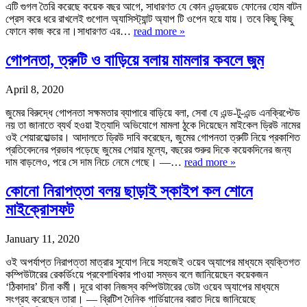
এটি গুগল তৈরি করেছে কয়েক বছর আগে, সাধারণত যে কোন এন্ড্রয়েড ফোনের হোম বাটন
প্রেস করে ধরে রাখলেই গুগোল অ্যাসিস্ট্যান্ট অ্যাপ টি ওপেন হয়ে যায়। তবে কিছু কিছু
ফোনে কাজ করে না।সাধারণত এর…
read more »
গোপনতা, ত্রুটি ও বাড়িয়ে বলায় মামলার কবলে জুম
April 8, 2020
জুমের বিরুদ্ধে গোপনতা সক্ষমতার ব্যাপারে বাড়িয়ে বলা, সেবা যে এন্ড-টু-এন্ড এনক্রিপ্টেড
নয় তা জানাতে ব্যর্থ হওয়া ইত্যাদি অভিযোগে মামলা ঠুকে দিয়েছেন মাইকেল ড্রিউ নামের
ওই শেয়ারহোল্ডার। আদালতে ড্রিউ দাবি করেছেন, জুমের গোপনতা ত্রুটি নিয়ে প্রকাশিত
প্রতিবেদনের প্রভাব পড়েছে জুমের শেয়ার মূল্যে, বছরের শুরুর দিকে কয়েকদিনের জন্য
দাম বাড়লেও, পরে সে দাম নিচে নেমে গেছে। —…
read more »
কোনো নিরাপত্তা বলয় ছাড়াই স্কাইপ কল শোনে
মাইক্রোসফট
January 11, 2020
ওই অপর্যাপ্ত নিরাপত্তা মাত্রার সুযোগ নিয়ে সহজেই ওয়েব অ্যাপের মাধ্যমে ব্যক্তিগত
কম্পিউটারের রেকর্ডিংয়ে প্রবেশাধিকার পাওয়া সম্ভব বলে জানিয়েছেন কয়েকজন
‘ঠিকাদার’ চীনা কর্মী। দূরে থাকা নিজস্ব কম্পিউটারের ডেটা ওয়েব অ্যাপের মাধ্যমে
সংগ্রহ করেছেন তারা। — ব্রিটিশ দৈনিক গার্ডিয়ানের বরাত দিয়ে জানিয়েছে