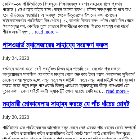
কোভিড–১৯ পরিস্থিতিতে বিশ্বজুড়ে শিক্ষাব্যবস্থার ওপর সবচেয়ে বাজে প্রভাব
পড়েছে। লেখাপড়ার বাইরে চলে গেছেন অনেক তরুণ। তাঁদের স্বপ্নপূরণের পথে বাধা
হয়ে দাঁড়িয়েছে মহামারি। এ অবস্থা থেকে উত্তরণের উপায়ের কথা বলেছেন
মাইক্রোসফটের প্রতিষ্ঠাতা বিল গেটস। ১২ আগস্ট নিজের ব্লগ গেটস নোটে বিল গেটস
‘সাফল্যের পথ, কোভিড যুগে যেভাবে শিক্ষার্থীদের কলেজে ফিরতে সাহায্য করা যাবে’
শীর্ষক একটি ব্লগ…
read more »
পাসওয়ার্ড ম্যানেজারের সাহায্যে সংরক্ষণ করুন
July 24, 2020
বর্তমানে আমরা এতো বেশী প্রযুক্তি নির্ভর হয়ে পড়েছি যে, যেকোন প্রয়োজনে
অপ্রয়োজনে সামাজিক যোগাযোগ মাধ্যম থেকে শুরু করে টাকা পয়সা লেনদেনের সুবিধার্থে
যেকোন সময় খুলতে হচ্ছে নতুন নতুন অ্যাকাউন্ট। নতুন নতুন অ্যাকাউন্টে আবার ব্যবহার
করতে হচ্ছে নতুন নতুন পাসওয়ার্ড৷ কিন্তু এতগুলো অ্যাকাউন্টের ভীড়ে পাসওয়ার্ড তো
দূরের কথা, কোন সাইটে কয়টা অ্যাকাউন্ট খোলা হয়েছে সেটা মনে…
read more »
মহামারী মোকাবেলায় সাহায্য করছে যে পাঁচ ধাঁচের রোবট
July 20, 2020
গার্ডিয়ানের এক প্রতিবেদনের আলোকে চলুন জেনে নেই এরকম পাঁচ ধরনের রোবট সম্পর্কে
– ১. বস্টন ডায়ানামিক্স বস্টন ডায়ানামিক্সের তৈরি রোবট ‘ডগ’ মাঠে নেমেছিল সিঙ্গাপুরের
পার্কে ঘুরতে আসা মানুষকে নিরাপদে রাখার লক্ষ্যে। কুকুর আকৃতির দেখতে এ রোবটটিতে