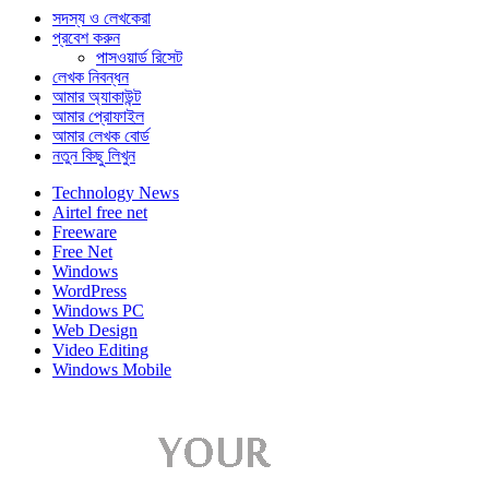
সদস্য ও লেখকেরা
প্রবেশ করুন
পাসওয়ার্ড রিসেট
লেখক নিবন্ধন
আমার অ্যাকাউন্ট
আমার প্রোফাইল
আমার লেখক বোর্ড
নতুন কিছু লিখুন
Technology News
Airtel free net
Freeware
Free Net
Windows
WordPress
Windows PC
Web Design
Video Editing
Windows Mobile