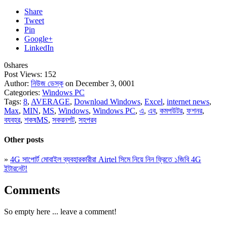
Share
Tweet
Pin
Google+
LinkedIn
0
shares
Post Views:
152
Author:
নিউজ ডেস্ক
on December 3, 0001
Categories:
Windows PC
Tags:
8
,
AVERAGE
,
Download Windows
,
Excel
,
internet news
,
Max
,
MIN
,
MS
,
Windows
,
Windows PC
,
এ
,
এব
,
কমপউটর
,
ফশনর
,
বযবহর
,
শকষMS
,
সকরনশট
,
সহপরব
Other posts
»
4G সাপোর্ট মোবাইল ব্যবহারকারীরা Airtel সিমে নিয়ে নিন ফ্রিতে ১জিবি 4G
ইন্টারনেট!
Comments
So empty here ... leave a comment!