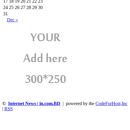
17
18
19
20
21
22
23
24
25
26
27
28
29
30
31
Dec »
©
Internet News | in.com.BD
| powered by the
CodeForHost,Inc
|
RSS