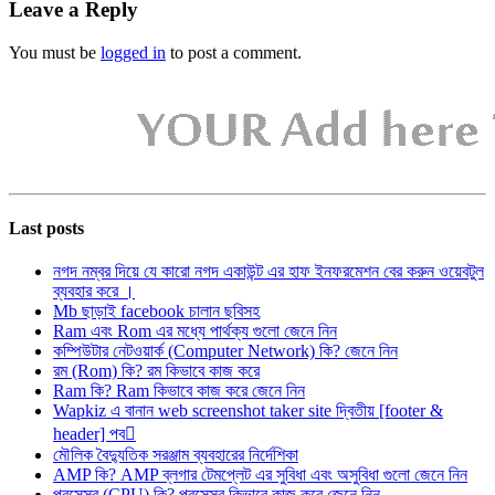
Leave a Reply
You must be
logged in
to post a comment.
Last posts
নগদ নম্বর দিয়ে যে কারো নগদ একাউন্ট এর হাফ ইনফরমেশন বের করুন ওয়েবটুল
ব্যবহার করে ।
Mb ছাড়াই facebook চালান ছবিসহ
Ram এবং Rom এর মধ্যে পার্থক্য গুলো জেনে নিন
কম্পিউটার নেটওয়ার্ক (Computer Network) কি? জেনে নিন
রম (Rom) কি? রম কিভাবে কাজ করে
Ram কি? Ram কিভাবে কাজ করে জেনে নিন
Wapkiz এ বানান web screenshot taker site দ্বিতীয় [footer &
header] পব
মৌলিক বৈদ্যুতিক সরঞ্জাম ব্যবহারের নির্দেশিকা
AMP কি? AMP ব্লগার টেমপ্লেট এর সুবিধা এবং অসুবিধা গুলো জেনে নিন
প্রসেসর (CPU) কি? প্রসেসর কিভাবে কাজ করে জেনে নিন