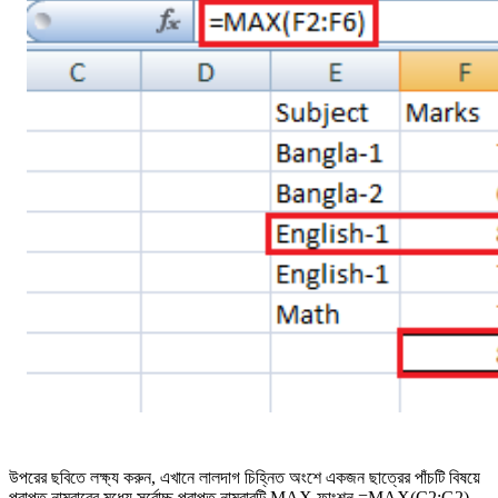
উপরের ছবিতে লক্ষ্য করুন, এখানে লালদাগ চিহ্নিত অংশে একজন ছাত্রের পাঁচটি বিষয়ে
প্রাপ্ত নাম্বারের মধ্যে সর্বোচ্চ প্রাপ্ত নাম্বারটি MAX ফাংশন =MAX(C2:G2)