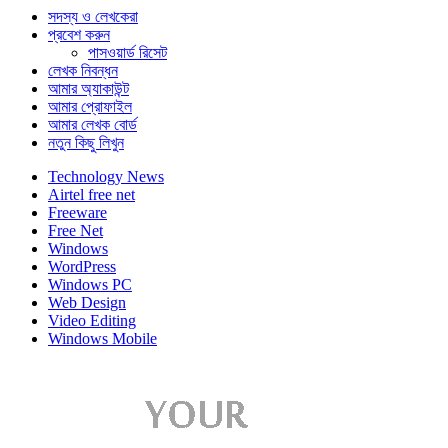
সদস্য ও লেখকেরা
প্রবেশ করুন
পাসওয়ার্ড রিসেট
লেখক নিবন্ধন
আমার অ্যাকাউন্ট
আমার প্রোফাইল
আমার লেখক বোর্ড
নতুন কিছু লিখুন
Technology News
Airtel free net
Freeware
Free Net
Windows
WordPress
Windows PC
Web Design
Video Editing
Windows Mobile