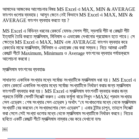
আমাদের আজকের আলোচনার বিষয় MS Excel এ MAX, MIN & AVERAGE
ফাংশন গুলোর ব্যবহার। আসুন জেনে নেই কিভাবে MS Excel এ MAX, MIN &
AVERAGE ফাংশন ব্যবহার করতে হয় ?
MS Excel এ বিভিন্ন ধরনের রেকর্ডে যেমনঃ সেলস শীট, স্যলারি শীট বা রেজাল্ট শীট
ইত্যাদি তৈরি করতে ম্যাক্সিমাম, মিনিমাম ও এভারেজ দেখানোর প্রয়োজন হতে পারে। সে
ক্ষেত্রে MS Excel এ MAX, MIN এবং AVERAGE ফাংশন ব্যবহার করে
রেকর্ডের মাঝে ম্যাক্সিমাম, মিনিমাম ও এভারেজ বের করা সম্ভব। নিচে আমরা একটি
রেজাল্ট শীটে Maximum, Minimum ও Average ফাংশনের ব্যবহার পর্যায়ক্রমে
আলোচনা করবো।
ম্যাক্সিমাম ফাংশনের ব্যবহারঃ
সাধারণত একাধিক সংখ্যার মধ্যে সর্বোচ্চ সংখ্যাটিকে ম্যাক্সিমাম ধরা হয়। MS Excel এ
কোন রেকর্ডে একাধিক সংখ্যার মধ্যে সর্বোচ্চ সংখ্যাটিকে নির্ধারণ করার জন্য ম্যাক্সিমাম
ফাংশনটি ব্যবহার করা হয়। MS Excel এ ম্যাক্সিমাম ফাংশনটি ব্যবহার করার জন্য
প্রথমে নির্দিষ্ট সেলটি সিলেক্ট করুন। এবার ফর্মুলা বারে লিখুন =MAX( প্রথম সংখ্যার
সেল এড্রেস : শেষ সংখ্যার সেল এড্রেস ) অর্থাৎ “যে সংখাগুলোর মধ্যে থেকে ম্যাক্সিমাম
সংখ্যাটি বের করবেন সে সংখ্যাগুলোর সেল এড্রেস”। এবার ইন্টার চাপুন, তাহলে সিলেক্ট
করা সেলে সেই সংখ্যা গুলোর মধ্যে থেকে ম্যাক্সিমাম সংখ্যাটিকে নির্ধারন করবে। নিচের
ছবিতে একটি রেজাল্ট শীটে ম্যাক্সিমাম নাম্বার বের করে দেখানো হলঃ
￼