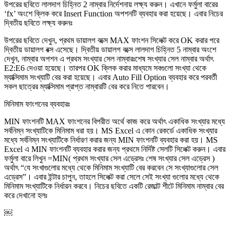
উপরের ছবিতে লালদাগ চিহ্নিত 2 নাম্বার নির্দেশনায় লক্ষ্য করুন। এখানে ফর্মুলা বারের
‘fx’ অংশে ক্লিক করে Insert Function অপশনটি ব্যবহার করা হয়েছে। এবার নিচের
দ্বিতীয় ছবিতে লক্ষ্য করুনঃ
উপরের ছবিতে দেখুন, প্রথম ডায়ালগ বক্সে MAX ফাংশন সিলেক্ট করে OK করার পরে
দ্বিতীয় ডায়ালগ বক্স এসেছে। দ্বিতীয় ডায়ালগ বক্সে লালদাগ চিহ্নিত 5 নাম্বার অংশে
দেখুন, নাম্বার অপশন এ প্রথম সংখ্যার সেল নাম্বারঃশেষ সংখ্যার সেল নাম্বার অর্থাৎ
E2:E6 দেওয়া হয়েছে। তারপর OK ক্লিক করার মাধ্যমে সবগুলো সংখ্যা থেকে
ম্যাক্সিমাম সংখ্যাটি বের করা হয়েছে। এবার Auto Fill Option ব্যবহার করে পরবর্তী
সকল ছাত্রের ম্যাক্সিমাম প্রাপ্ত নাম্বারটি বের করে নিতে পারবেন।
মিনিমাম ফাংশনের ব্যবহারঃ
MIN ফাংশনটি MAX ফাংশনের বিপরীত অর্থে কাজ করে অর্থাৎ একাধিক সংখ্যার মধ্যে
সর্বনিম্ন সংখ্যাটিকে মিনিমাম ধরা হয়। MS Excel এ কোন রেকর্ডে একাধিক সংখ্যার
মধ্যে সর্বনিম্ন সংখ্যাটিকে নির্ধারণ করার জন্য MIN ফাংশনটি ব্যবহার করা হয়। MS
Excel এ MIN ফাংশনটি ব্যবহার করার জন্য প্রথমে নির্দিষ্ট সেলটি সিলেক্ট করুন। এবার
ফর্মুলা বারে লিখুন =MIN( প্রথম সংখ্যার সেল এড্রেসঃ শেষ সংখ্যার সেল এড্রেস )
অর্থাৎ “যে সংখাগুলোর মধ্যে থেকে মিনিমাম সংখ্যাটি বের করবেন সে সংখ্যাগুলোর সেল
এড্রেস”। এবার ইন্টার চাপুন, তাহলে সিলেক্ট করা সেলে সেই সংখ্যা গুলোর মধ্যে থেকে
মিনিমাম সংখ্যাটিকে নির্ধারন করবে। নিচের ছবিতে একটি রেজাল্ট শীটে মিনিমাম নাম্বার বের
করে দেখানো হলঃ
￼