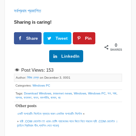
সর্বপ্রথম প্রকাশিত
Sharing is caring!
Share
Tweet
Pin
0
SHARES
Google+
LinkedIn
Post Views:
153
Author:
নিউজ ডেস্ক
on December 3, 0001
Categories:
Windows PC
Tags:
Download Windows
,
internet news
,
Windows
,
Windows PC
,
অন
,
আছ
,
আপনর
,
কতকষণ
,
কভব
,
কমপউটর
,
জনবন
,
ধর
Other posts
একটি অপারেটিং সিস্টেমে ব্যবহার করুন একাধিক অপারেটিং সিস্টেম
«
»
ফ্রী .COM ডোমেইন !!! ওয়েব হোষ্টিং প্যাকেজের সাথে জিতে নিতে পারবেন ফ্রী .COM ডোমেইন ।
(চাইলে প্রিমিয়াম থীম,প্লাগিন পেতে পারেন)