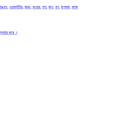
আরএল
,
ওয়বসইটর
,
করন
,
খওয়র
,
গল
,
জন
,
নন
,
ফসবক
,
বলক
ব্যবহার করে ।