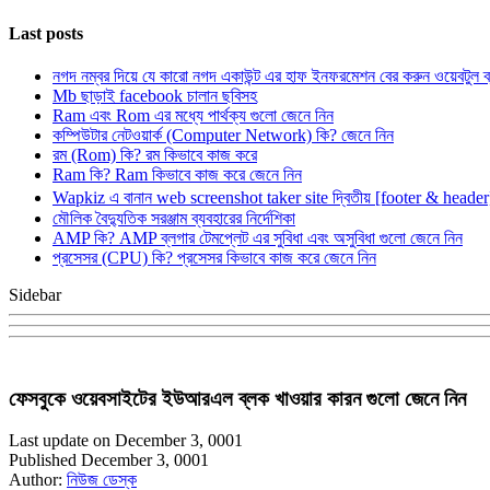
Last posts
নগদ নম্বর দিয়ে যে কারো নগদ একাউন্ট এর হাফ ইনফরমেশন বের করুন ওয়েবটুল 
Mb ছাড়াই facebook চালান ছবিসহ
Ram এবং Rom এর মধ্যে পার্থক্য গুলো জেনে নিন
কম্পিউটার নেটওয়ার্ক (Computer Network) কি? জেনে নিন
রম (Rom) কি? রম কিভাবে কাজ করে
Ram কি? Ram কিভাবে কাজ করে জেনে নিন
Wapkiz এ বানান web screenshot taker site দ্বিতীয় [footer & heade
মৌলিক বৈদ্যুতিক সরঞ্জাম ব্যবহারের নির্দেশিকা
AMP কি? AMP ব্লগার টেমপ্লেট এর সুবিধা এবং অসুবিধা গুলো জেনে নিন
প্রসেসর (CPU) কি? প্রসেসর কিভাবে কাজ করে জেনে নিন
Sidebar
ফেসবুকে ওয়েবসাইটের ইউআরএল ব্লক খাওয়ার কারন গুলো জেনে নিন
Last update on December 3, 0001
Published December 3, 0001
Author:
নিউজ ডেস্ক