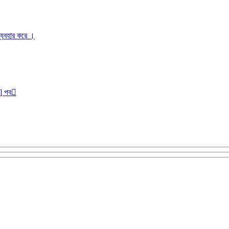
ব্যবহার করে ।
r] পব