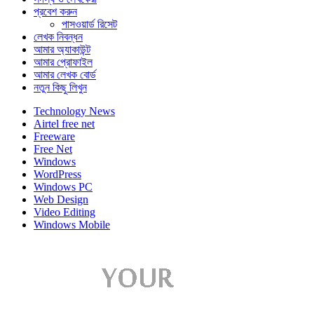
প্রবেশ করুন
পাসওয়ার্ড রিসেট
লেখক নিবন্ধন
আমার অ্যাকাউন্ট
আমার প্রোফাইল
আমার লেখক বোর্ড
নতুন কিছু লিখুন
Technology News
Airtel free net
Freeware
Free Net
Windows
WordPress
Windows PC
Web Design
Video Editing
Windows Mobile