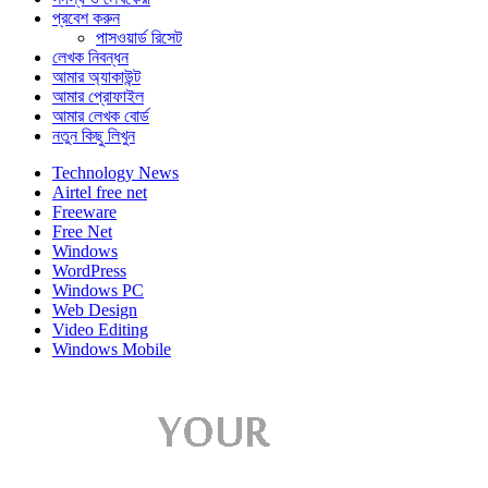
প্রবেশ করুন
পাসওয়ার্ড রিসেট
লেখক নিবন্ধন
আমার অ্যাকাউন্ট
আমার প্রোফাইল
আমার লেখক বোর্ড
নতুন কিছু লিখুন
Technology News
Airtel free net
Freeware
Free Net
Windows
WordPress
Windows PC
Web Design
Video Editing
Windows Mobile