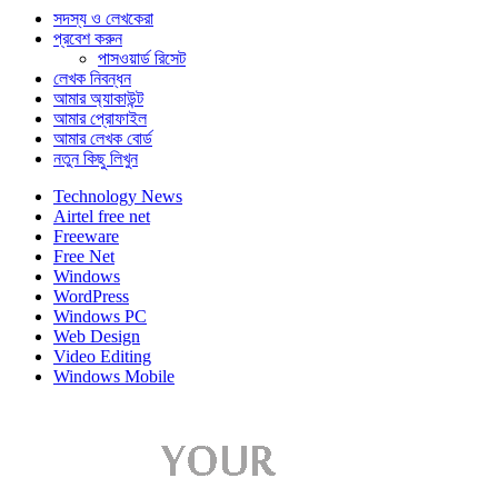
সদস্য ও লেখকেরা
প্রবেশ করুন
পাসওয়ার্ড রিসেট
লেখক নিবন্ধন
আমার অ্যাকাউন্ট
আমার প্রোফাইল
আমার লেখক বোর্ড
নতুন কিছু লিখুন
Technology News
Airtel free net
Freeware
Free Net
Windows
WordPress
Windows PC
Web Design
Video Editing
Windows Mobile