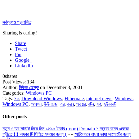
সর্বপ্রথম প্রকাশিত
Sharing is caring!
Share
Tweet
Pin
Google+
LinkedIn
0
shares
Post Views:
134
Author:
নিউজ ডেস্ক
on December 3, 2001
Categories:
Windows PC
Tags:
১০
,
Download Windows
,
Hibernate
,
internet news
,
Windows
,
Windows PC
,
অপশন
,
উইনডজ
,
এর
,
করন
,
পওয়র
,
বটন
,
যগ
,
হইবরনট
Other posts
নতুন ওয়েব সাইটে নিয়ে নিন ১৬৯৯ টাকার (.ooo) Domain ১ বছরের জন্য একদম
ফ্রীতে.!!! অফার টি সিমিত সময়ের জন্য।
«
»
স্মার্টফোনে বাংলা ভাষা সাপোর্টের জন্য