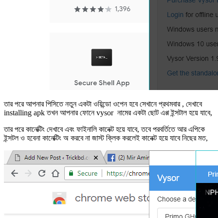
তার পরে আপনার পিসিতে নতুন একটা ওয়িন্ডো ওপেন হবে সেখানে প্রথমবার , দেখাবে
installing apk তখন আপনার ফোনে vysor নামের একটা ছোট এপ্প ইন্সটাল হয়ে যাবে,
তার পরে কানেক্টিং দেখাবে এবং ফাইনালি কানেক্ট হয়ে যাবে, তবে পরবর্তিতে আর এপিকে
ইন্সটল ও হবেনা কানেক্টিং অ করবে না জাস্ট ক্লিক করলেই কানেক্ট হয়ে যাবে নিছের মত,