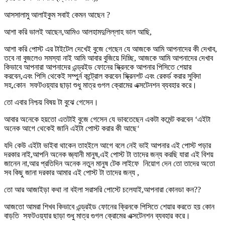
আসসালামু আলাইকুম সবাই কেমন আছেন ?
আশা করি ভালই আছেন,আমিও আলহামদুলিল্লাহ ভাল আছি,
আশা করি পোস্ট এর টাইটেল দেখেই বুজে গেছেন যে আজকে আমি আপনাদের কী দেখাব,
তবে না বুজলেও সমস্যা নাই আমি আবার বুজিয়ে দিচ্ছি, আজকে আমি আপনাদের দেখাব
কিভাবে আপনারা আপনাদের এন্ড্রইড ফোনের স্ক্রিনকে আপনার পিসিতে শেয়ার
করবেন,এবং পিসি থেকেই সম্পুর্ন কন্ট্রোল করবেন স্ক্রিনশট এবং রেকর্ড করার সুবিদা
সহ,কোন সফটওয়্যার ছাড়া শুধু মাত্র গুগল ক্রোমের এক্সটেনশন ব্যবহার করে।
তো এবার নিশ্চয় বিষয় টা বুঝে গেসেন।
আবার অনেকে হয়তো এতটাই বুজে গেসেন যে ভাবতেছেন একটা কমেন্ট করবেন ‘এইটা
অনেক আগে থেকেই জানি এইটা পোস্ট করার কী আছে
‘
যদি কেউ এইটা ভাইবা থাকেন তাহইলে আগে বলে নেই ভাই আপনার এই পোস্ট পড়ার
দরকার নাই,আপনি অনেক জ্ঞ্যানী মানুষ,এই পোস্ট টা তাদের জন্য করছি যারা এই বিশয়
জানেন না,আর প্রতিদিন অনেক নতুন মানুষ টেক লাইফে নিয়োগ দেন তো তাদের অতো
সব কিছু জানা দরকার আমার এই পোস্ট টা তাদের জন্য ,
তো আর আজাইড়া কথা না বইলা সরাসরি পোস্টে চলেযাই,আপনারা কোনডা কন??
আজতো আমরা শিখব কিভাবে এন্ড্রইড ফোনের ক্রিনকে পিসিতে শেয়ার করতে হয় কোন
বাড়তি সফটওয়্যার ছাড়া শুধু মাত্র গুগল ক্রোমের এক্সটেনশন ব্যবহার করে।