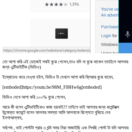
তো আশা করি এই ডোজেই সবাই বুঝে গেসেন,তাও যদি না বুঝে থাকেন তাহইলে আপনার
জন্য এন্টিভাইটিক (ভিডিও)
ইম্বোডেড করে দেও্যা হইল, ভিডিও টা দেখলে আশা করি ক্লিয়ার বুঝে যাবেন,
[emboded]https://youtu.be/98M_FI8Hw6g[emboded]
ভিডিও দেখে আশা করি ১০০% বুঝে গেসেন,
আরে কী বলেন এন্টিভাইটিকেও কাজ হয়নাই?? তাইলে ভাই আপনার জন্য কমেন্টবক্স
উন্মোক্ত কমেন্টে বলেন আপনার সমস্যা আমি আপনাকে রিপ্লেতে বুঝিয়ে দেব
ইনশাআল্লাহ,
সর্বশেষ , ভাই পোস্টটা প্রায় ৩ ঘন্টা সময় নিয়া সাজাইছি এবং লিখছি পোস্ট টা যদি আপনার