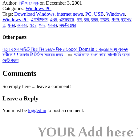
Author:
নিউজ ডেস্ক
on December 3, 2001
Categories:
Windows PC
Tags:
Download Windows
,
internet news
,
PC
,
USB
,
Windows
,
Windows PC
,
একসটনশন
,
এখন
,
এনডরইড
,
কন
,
কর
,
করন
,
করমর
,
গগল
,
ছড়শধ
,
ত
,
ফনর
,
বযবহর
,
মতর
,
শযর
,
সকরন
,
সফটওয়যর
Other posts
নতুন ওয়েব সাইটে নিয়ে নিন ১৬৯৯ টাকার (.ooo) Domain ১ বছরের জন্য একদম
ফ্রীতে.!!! অফার টি সিমিত সময়ের জন্য।
«
»
স্মার্টফোনে বাংলা ভাষা সাপোর্টের জন্য
ভোট করুন
Comments
So empty here ... leave a comment!
Leave a Reply
You must be
logged in
to post a comment.