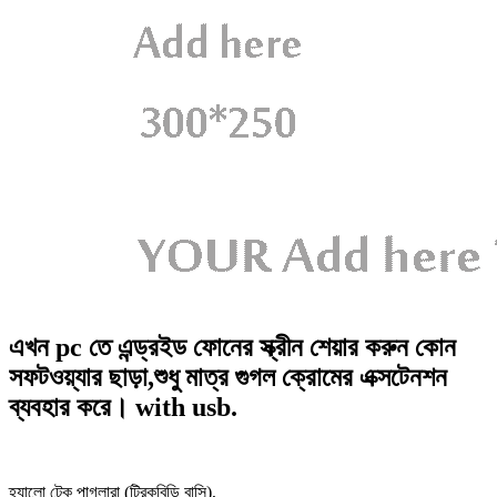
এখন pc তে এন্ড্রইড ফোনের স্ক্রীন শেয়ার করুন কোন
সফটওয়্যার ছাড়া,শুধু মাত্র গুগল ক্রোমের এক্সটেনশন
ব্যবহার করে। with usb.
হ্যালো টেক পাগলারা (ট্রিকবিডি বাসি),