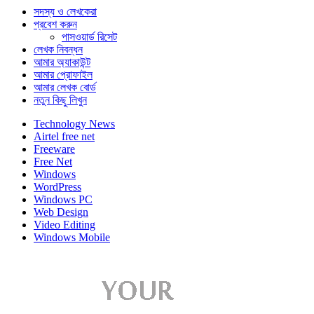
সদস্য ও লেখকেরা
প্রবেশ করুন
পাসওয়ার্ড রিসেট
লেখক নিবন্ধন
আমার অ্যাকাউন্ট
আমার প্রোফাইল
আমার লেখক বোর্ড
নতুন কিছু লিখুন
Technology News
Airtel free net
Freeware
Free Net
Windows
WordPress
Windows PC
Web Design
Video Editing
Windows Mobile