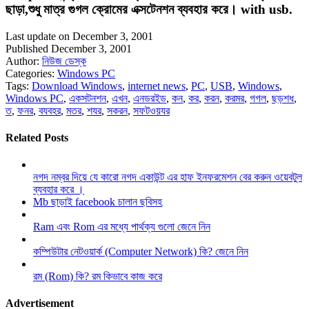
ছাড়া,শুধু মাত্র গুগল ক্রোমের এক্সটেনশন ব্যবহার করে। with usb.
Last update on December 3, 2001
Published December 3, 2001
Author:
নিউজ ডেস্ক
Categories:
Windows PC
Tags:
Download Windows
,
internet news
,
PC
,
USB
,
Windows
,
Windows PC
,
একসটনশন
,
এখন
,
এনডরইড
,
কন
,
কর
,
করন
,
করমর
,
গগল
,
ছড়শধ
,
ত
,
ফনর
,
বযবহর
,
মতর
,
শযর
,
সকরন
,
সফটওয়যর
Related Posts
নগদ নম্বর দিয়ে যে কারো নগদ একাউন্ট এর হাফ ইনফরমেশন বের করুন ওয়েবটুল
ব্যবহার করে ।
Mb ছাড়াই facebook চালান ছবিসহ
Ram এবং Rom এর মধ্যে পার্থক্য গুলো জেনে নিন
কম্পিউটার নেটওয়ার্ক (Computer Network) কি? জেনে নিন
রম (Rom) কি? রম কিভাবে কাজ করে
Advertisement