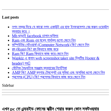
Last posts
নগদ নম্বর দিয়ে যে কারো নগদ একাউন্ট এর হাফ ইনফরমেশন বের করুন ওয়েবটুল
ব্যবহার করে ।
Mb ছাড়াই facebook চালান ছবিসহ
Ram এবং Rom এর মধ্যে পার্থক্য গুলো জেনে নিন
কম্পিউটার নেটওয়ার্ক (Computer Network) কি? জেনে নিন
রম (Rom) কি? রম কিভাবে কাজ করে
Ram কি? Ram কিভাবে কাজ করে জেনে নিন
Wapkiz এ বানান web screenshot taker site দ্বিতীয় [footer &
header] পব
মৌলিক বৈদ্যুতিক সরঞ্জাম ব্যবহারের নির্দেশিকা
AMP কি? AMP ব্লগার টেমপ্লেট এর সুবিধা এবং অসুবিধা গুলো জেনে নিন
প্রসেসর (CPU) কি? প্রসেসর কিভাবে কাজ করে জেনে নিন
Sidebar
এখন pc তে এন্ড্রইড ফোনের স্ক্রীন শেয়ার করুন কোন সফটওয়্যার