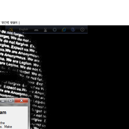
েপ ফলো করুন।