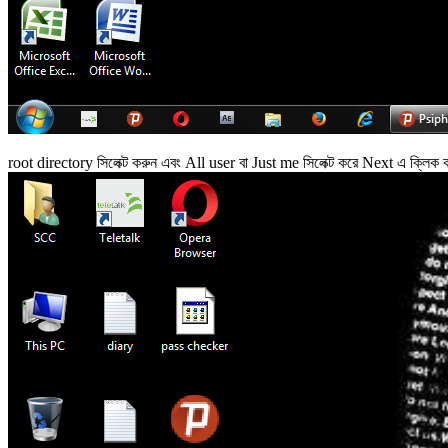
root directory সিলেক্ট করুন এবং All user বা Just me সিলেক্ট করে Next এ ক্লিক