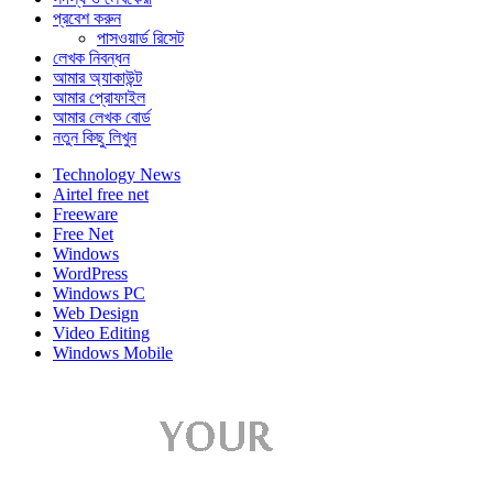
প্রবেশ করুন
পাসওয়ার্ড রিসেট
লেখক নিবন্ধন
আমার অ্যাকাউন্ট
আমার প্রোফাইল
আমার লেখক বোর্ড
নতুন কিছু লিখুন
Technology News
Airtel free net
Freeware
Free Net
Windows
WordPress
Windows PC
Web Design
Video Editing
Windows Mobile