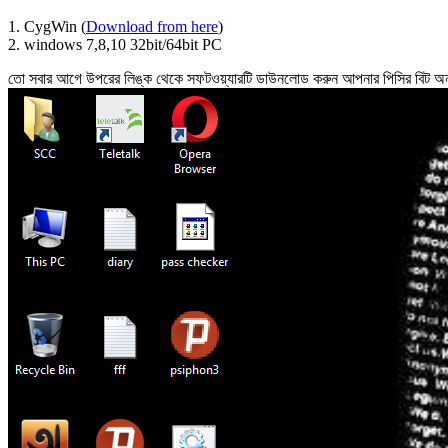
1. CygWin (
Download from here
)
2. windows 7,8,10 32bit/64bit PC
তো সবার আগে উপরের লিঙ্ক থেকে সফটওয়্যারটি ডাউনলোড করুন আপনার পিসির বিট অনু