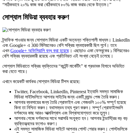
“সঠিকভাবে ২০% কাজ করা বেঠিকভাবে ৮০% কাজ করার থেকে উত্তম।”
সোশ্যাল মিডিয়া ব্যবহার করুণ
ট্র্যাফিক পাওয়ার জন্য সোশ্যাল মিডিয়া একটি অত্যন্ত শক্তিশালী মাধ্যম। LinkedIn
এবং Google+ এ 300 মিলিয়নেরও বেশি সক্রিয় ব্যবহারকারী ছিল পূর্বে। তবে
এখন
Google+ অফিসিয়ালি বন্ধ করা হয়েছে
। এছাড়াও একা ফেসবুকের ১ বিলিয়নেরও
বেশি সক্রিয় ব্যবহারকারী রয়েছে এবং প্রতিনিয়ত এই সংখ্যা বেড়েই চলেছে।
সোশ্যাল মিডিয়াতে সক্রিয় ব্যক্তিদের “কন্টেন্ট মার্কেটিং” বা প্রভাবক হিসাবে অভিহিত
করা যেতে পারে।
এখানে কয়েকটি কার্যকর সোশ্যাল মিডিয়া টিপস রয়েছে:
Twitter, Facebook, LinkedIn, Pinterest ইত্যাদি সমস্ত সামাজিক
মিডিয়া সাইটগুলিতে আপনার সাইটের জন্য একটি ব্র্যান্ড পেজ তৈরি করুন।
আপনার ব্যবসায়ের জন্য তৈরি প্রোফাইল এবং পেজগুলি ১০০% সম্পূর্ণ হয়েছে
কিনা তা নিশ্চিত করুন। যথাসম্ভব তথ্য পূরণ করুন। সম্পূর্ণ প্রোফাইলগুলি
দর্শকদের কাছ আরও আত্মবিশ্বাস এবং বিশ্বাসযোগ্যতা করে তুলুন।
আপনার পেজে দর্শকদের সাথে সরাসরি সংযুক্ত হন। আপনার ইন্ডাস্ট্রির বড় বড়
ব্যক্তিত্ত্বদের ফলোও করুণ।
এই সমস্ত সামাজিক মিডিয়া সাইটে আপনার পোস্ট শেয়ার করুন। পোস্টগুলিকে