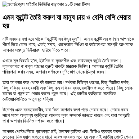
এমন কন্টেন্ট তৈরি করুণ যা মানুষ চায় ও বেশি বেশি শেয়ার
হয়
এটি সবসময় বলা হয়ে থাকে “কন্টেন্টই সবকিছুর মূল”। আনার কন্টেন্ট এর গুণমান আপনাকে
শীর্ষে নিয়ে যেতে পারে; একই সময়ে, খারাপভাবে লিখিত বা কাঠামোগত সামগ্রী আপনাকে
আপনার সমস্ত ভিউয়ারস হারিয়ে দিতে পারে।
এখানে মূল বিষয়টি হ’ল, ইউনিক বা সৃজনশীল এবং তথ্যবহুল কন্টেন্ট তৈরি করুণ।
ব্যাকরণগত বা বাক্য গঠনের ত্রুটি থাকাটা মারাত্মক জিনিস। আপনার কন্টেন্ট তৈরির
পরিকল্পনা করার সময়, আপনার দর্শকদের দৃষ্টিকোণ থেকে চিন্তা করুন।
তারা আপনার কাছ থেকে কী জানতে চায়? দর্শকরা বিভিন্ন ধরণের, কিছু নিয়মিত দর্শক,
কিছু সক্রিয় ব্যবহারকারী এবং কিছু কম সক্রিয় ব্যবহারকারীও থাকতে পারে। কিছু লোক
তাদের যা পছন্দ তা শেয়ার করতে পছন্দ করে। এই জাতীয় ব্যক্তিরা সামাজিক
নেটওয়ার্কগুলিতে অত্যন্ত সক্রিয়।
উদ্দেশ্য এমন ব্যবহারকারীর, যারা কিনা আপনার ব্লগ পড়ে শেয়ার করে। শেয়ার করার
সাথে সাথে অন্যান্য ব্যক্তিরা আপনার ব্লগ সম্পর্কে জানতে পারবে এবং যারা আগ্রহী
তারা আপনার নিয়মিত দর্শকও হতে পারে।
আপনার পোস্টগুলিতে প্রাণবন্ত ছবি, ইনফোগ্রাফিক এবং ভিডিও ব্যবহার করুন।
লোকেরা ভিজ্যুয়াল জগতের সাথে আরও সংযুক্ত মনে হয় এবং এই জাতীয় পোস্ট শেয়ার