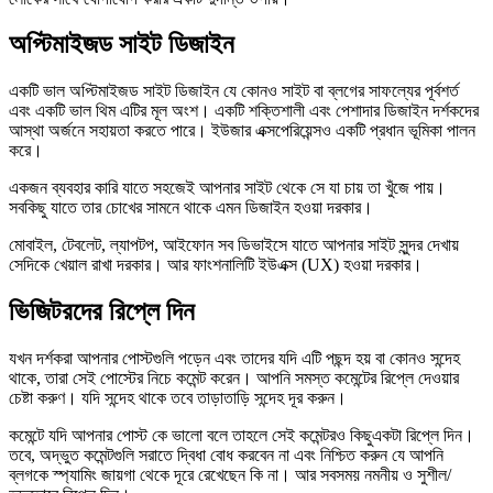
অপ্টিমাইজড সাইট ডিজাইন
একটি ভাল অপ্টিমাইজড সাইট ডিজাইন যে কোনও সাইট বা ব্লগের সাফল্যের পূর্বশর্ত
এবং একটি ভাল থিম এটির মূল অংশ। একটি শক্তিশালী এবং পেশাদার ডিজাইন দর্শকদের
আস্থা অর্জনে সহায়তা করতে পারে। ইউজার এক্সপেরিয়েন্সও একটি প্রধান ভূমিকা পালন
করে।
একজন ব্যবহার কারি যাতে সহজেই আপনার সাইট থেকে সে যা চায় তা খুঁজে পায়।
সবকিছু যাতে তার চোখের সামনে থাকে এমন ডিজাইন হওয়া দরকার।
মোবাইল, টেবলেট, ল্যাপটপ, আইফোন সব ডিভাইসে যাতে আপনার সাইট সুন্দর দেখায়
সেদিকে খেয়াল রাখা দরকার। আর ফাংশনালিটি ইউএক্স (UX) হওয়া দরকার।
ভিজিটরদের রিপ্লে দিন
যখন দর্শকরা আপনার পোস্টগুলি পড়েন এবং তাদের যদি এটি পছন্দ হয় বা কোনও সন্দেহ
থাকে, তারা সেই পোস্টের নিচে কমেন্ট করেন। আপনি সমস্ত কমেন্টের রিপ্লে দেওয়ার
চেষ্টা করুণ। যদি সন্দেহ থাকে তবে তাড়াতাড়ি সন্দেহ দূর করুন।
কমেন্টে যদি আপনার পোস্ট কে ভালো বলে তাহলে সেই কমেন্টরও কিছুএকটা রিপ্লে দিন।
তবে, অদ্ভুত কমেন্টগুলি সরাতে দ্বিধা বোধ করবেন না এবং নিশ্চিত করুন যে আপনি
ব্লগকে স্প্যামিং জায়গা থেকে দূরে রেখেছেন কি না। আর সবসময় নমনীয় ও সুশীল/