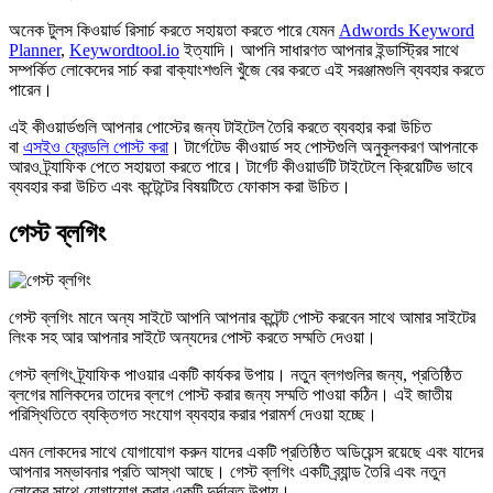
অনেক টুলস কিওয়ার্ড রিসার্চ করতে সহায়তা করতে পারে যেমন
Adwords Keyword
Planner
,
Keywordtool.io
ইত্যাদি। আপনি সাধারণত আপনার ইন্ডাস্ট্রির সাথে
সম্পর্কিত লোকেদের সার্চ করা বাক্যাংশগুলি খুঁজে বের করতে এই সরঞ্জামগুলি ব্যবহার করতে
পারেন।
এই কীওয়ার্ডগুলি আপনার পোস্টের জন্য টাইটেল তৈরি করতে ব্যবহার করা উচিত
বা
এসইও ফ্রেন্ডলি পোস্ট করা
। টার্গেটেড কীওয়ার্ড সহ পোস্টগুলি অনুকূলকরণ আপনাকে
আরও ট্র্যাফিক পেতে সহায়তা করতে পারে। টার্গেট কীওয়ার্ডটি টাইটেলে ক্রিয়েটিভ ভাবে
ব্যবহার করা উচিত এবং কন্টেন্টের বিষয়টিতে ফোকাস করা উচিত।
গেস্ট ব্লগিং
গেস্ট ব্লগিং মানে অন্য সাইটে আপনি আপনার কন্টেন্ট পোস্ট করবেন সাথে আমার সাইটের
লিংক সহ আর আপনার সাইটে অন্যদের পোস্ট করতে সম্মতি দেওয়া।
গেস্ট ব্লগিং ট্র্যাফিক পাওয়ার একটি কার্যকর উপায়। নতুন ব্লগগুলির জন্য, প্রতিষ্ঠিত
ব্লগের মালিকদের তাদের ব্লগে পোস্ট করার জন্য সম্মতি পাওয়া কঠিন। এই জাতীয়
পরিস্থিতিতে ব্যক্তিগত সংযোগ ব্যবহার করার পরামর্শ দেওয়া হচ্ছে।
এমন লোকদের সাথে যোগাযোগ করুন যাদের একটি প্রতিষ্ঠিত অডিয়েন্স রয়েছে এবং যাদের
আপনার সম্ভাবনার প্রতি আস্থা আছে। গেস্ট ব্লগিং একটি ব্র্যান্ড তৈরি এবং নতুন
লোকের সাথে যোগাযোগ করার একটি দুর্দান্ত উপায়।