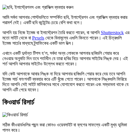
আমি সর্বদা আপনার পোস্টগুলিতে সম্পর্কিত ছবি, ইলাস্ট্রেশন এবং গ্রাফিক্স ব্যবহার করার
পরামর্শ দেই। একটি ছবি কন্টেন্টের চেয়ে বেশি কথা বলে।
আপনি হয় নিজে ইমেজ বা ইলাস্ট্রেশন তৈরি করতে পারেন, বা আপনি
Shutterstock
এর
মতো সাইট থেকে বা
Pexels
থেকে বিনামূল্যে এগুলি কিনতে পারেন। এই চিত্রগুলি
ইমেজ সার্চের মাধ্যমে ট্র্যাফিকের একটি ভাল উত্স।
এখানে একটি দুর্দান্ত টিপস হ’ল, সর্বদা অন্য লোককে আপনার ছবিগুলি শেয়ার করে
নেওয়ার অনুমতি দিন তবে শর্তাধীন যে তারা ছবির নিচে আপনার সাইটের লিঙ্ক দেয়। এই
শর্ত আপনি আপনার সাইটেও উল্লেখ করতে পারেন।
যদি কেউ আপনাকে আবার লিঙ্ক না দিয়ে আপনার ছবিগুলি শেয়ার করে দেয় তবে আপনি
ইমেজ সার্চ ফাংশনটি ব্যবহার করে এটি খুঁজে পেতে পারেন। আপনাকে লিঙ্কগুলি ফিরিয়ে
দিতে আপনি সেই সাইট মালিকদের সাথে যোগাযোগ করতে পারেন এবং সম্ভাবনা থাকে যে
আপনি এটি পেয়ে যাবেন।
কিওয়ার্ড রিসার্চ
সঠিক কীওয়ার্ডগুলির পছন্দ করা কোনও ওয়েবসাইট বা ব্লগের সাফল্যে একটি মুখ্য ভূমিকা
পালন করে।