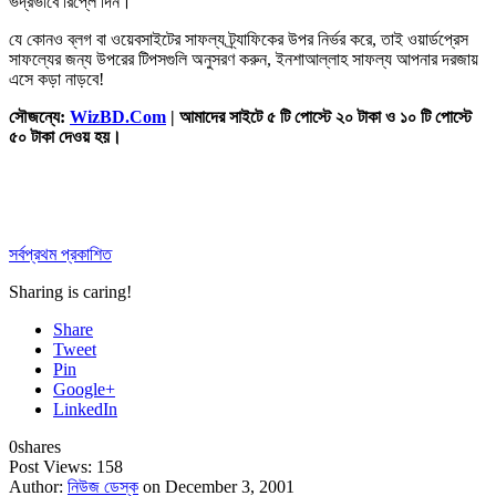
ভদ্রভাবে রিপ্লে দিন।
যে কোনও ব্লগ বা ওয়েবসাইটের সাফল্য ট্র্যাফিকের উপর নির্ভর করে, তাই ওয়ার্ডপ্রেস
সাফল্যের জন্য উপরের টিপসগুলি অনুসরণ করুন, ইনশাআল্লাহ সাফল্য আপনার দরজায়
এসে কড়া নাড়বে!
সৌজন্যে:
WizBD.Com
| আমাদের সাইটে ৫ টি পোস্টে ২০ টাকা ও ১০ টি পোস্টে
৫০ টাকা দেওয় হয়।
সর্বপ্রথম প্রকাশিত
Sharing is caring!
Share
Tweet
Pin
Google+
LinkedIn
0
shares
Post Views:
158
Author:
নিউজ ডেস্ক
on December 3, 2001