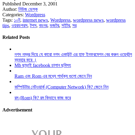
Published December 3, 2001
Author:
নিউজ ডেস্ক
Categories:
Wordpress
Tags:
১০ট
,
internet news
,
Wordpress
,
wordpress news
,
wordpress
tips
,
ওয়রডপরস
,
টপস
,
বডনর
,
ভজটর
,
সইটর
,
সর
Related Posts
নগদ নম্বর দিয়ে যে কারো নগদ একাউন্ট এর হাফ ইনফরমেশন বের করুন ওয়েবটুল
ব্যবহার করে ।
Mb ছাড়াই facebook চালান ছবিসহ
Ram এবং Rom এর মধ্যে পার্থক্য গুলো জেনে নিন
কম্পিউটার নেটওয়ার্ক (Computer Network) কি? জেনে নিন
রম (Rom) কি? রম কিভাবে কাজ করে
Advertisement