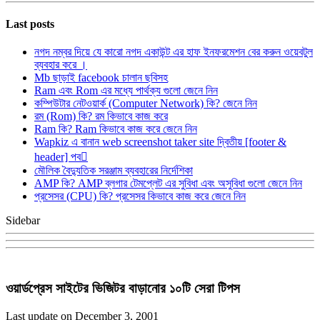
Last posts
নগদ নম্বর দিয়ে যে কারো নগদ একাউন্ট এর হাফ ইনফরমেশন বের করুন ওয়েবটুল
ব্যবহার করে ।
Mb ছাড়াই facebook চালান ছবিসহ
Ram এবং Rom এর মধ্যে পার্থক্য গুলো জেনে নিন
কম্পিউটার নেটওয়ার্ক (Computer Network) কি? জেনে নিন
রম (Rom) কি? রম কিভাবে কাজ করে
Ram কি? Ram কিভাবে কাজ করে জেনে নিন
Wapkiz এ বানান web screenshot taker site দ্বিতীয় [footer &
header] পব
মৌলিক বৈদ্যুতিক সরঞ্জাম ব্যবহারের নির্দেশিকা
AMP কি? AMP ব্লগার টেমপ্লেট এর সুবিধা এবং অসুবিধা গুলো জেনে নিন
প্রসেসর (CPU) কি? প্রসেসর কিভাবে কাজ করে জেনে নিন
Sidebar
ওয়ার্ডপ্রেস সাইটের ভিজিটর বাড়ানোর ১০টি সেরা টিপস
Last update on December 3, 2001