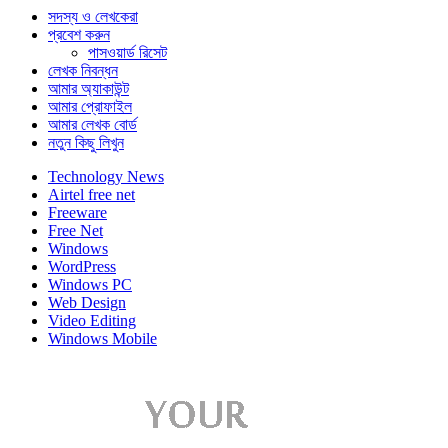
সদস্য ও লেখকেরা
প্রবেশ করুন
পাসওয়ার্ড রিসেট
লেখক নিবন্ধন
আমার অ্যাকাউন্ট
আমার প্রোফাইল
আমার লেখক বোর্ড
নতুন কিছু লিখুন
Technology News
Airtel free net
Freeware
Free Net
Windows
WordPress
Windows PC
Web Design
Video Editing
Windows Mobile