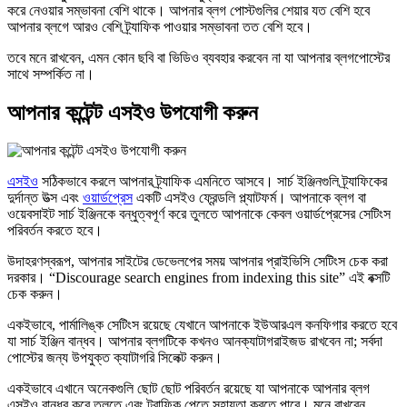
করে নেওয়ার সম্ভাবনা বেশি থাকে। আপনার ব্লগ পোস্টগুলির শেয়ার যত বেশি হবে
আপনার ব্লগে আরও বেশি ট্র্যাফিক পাওয়ার সম্ভাবনা তত বেশি হবে।
তবে মনে রাখবেন, এমন কোন ছবি বা ভিডিও ব্যবহার করবেন না যা আপনার ব্লগপোস্টের
সাথে সম্পর্কিত না।
আপনার কন্টেন্ট এসইও উপযোগী করুন
এসইও
সঠিকভাবে করলে আপনার ট্র্যাফিক এমনিতে আসবে। সার্চ ইঞ্জিনগুলি ট্র্যাফিকের
দুর্দান্ত উত্স এবং
ওয়ার্ডপ্রেস
একটি এসইও ফ্রেন্ডলি প্ল্যাটফর্ম। আপনাকে ব্লগ বা
ওয়েবসাইট সার্চ ইঞ্জিনকে বন্ধুত্বপূর্ণ করে তুলতে আপনাকে কেবল ওয়ার্ডপ্রেসের সেটিংস
পরিবর্তন করতে হবে।
উদাহরণস্বরূপ, আপনার সাইটের ডেভেলপের সময় আপনার প্রাইভিসি সেটিংস চেক করা
দরকার। “Discourage search engines from indexing this site” এই বক্সটি
চেক করুন।
একইভাবে, পার্মালিঙ্ক সেটিংস রয়েছে যেখানে আপনাকে ইউআরএল কনফিগার করতে হবে
যা সার্চ ইঞ্জিন বান্ধব। আপনার ব্লগটিকে কখনও আনক্যাটাগরাইজড রাখবেন না; সর্বদা
পোস্টের জন্য উপযুক্ত ক্যাটাগরি সিলেক্ট করুন।
একইভাবে এখানে অনেকগুলি ছোট ছোট পরিবর্তন রয়েছে যা আপনাকে আপনার ব্লগ
এসইও বান্ধব করে তুলতে এবং ট্রাফিক পেতে সহায়তা করতে পারে। মনে রাখবেন,