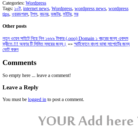
Categories:
Wordpress
Tags:
১০ট
,
internet news
,
Wordpress
,
wordpress news
,
wordpress
tips
,
ওয়রডপরস
,
টপস
,
বডনর
,
ভজটর
,
সইটর
,
সর
Other posts
নতুন ওয়েব সাইটে নিয়ে নিন ১৬৯৯ টাকার (.ooo) Domain ১ বছরের জন্য একদম
ফ্রীতে.!!! অফার টি সিমিত সময়ের জন্য।
«
»
স্মার্টফোনে বাংলা ভাষা সাপোর্টের জন্য
ভোট করুন
Comments
So empty here ... leave a comment!
Leave a Reply
You must be
logged in
to post a comment.