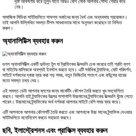
দৃষ্টি আকর্ষণীয় করে তুলুন যাতে আরও বেশি লোক আপনার পোস্ট শেয়ার করে
নেয়।
সামাজিক মিডিয়া সাইটগুলিতে সাফল্য অর্জনের জন্য ধৈর্য এবং অধ্যবসায় প্রয়োজন।
তাই আপনি উল্লিখিত সমস্ত টিপস সাবধানতার সাথে অনুসরণ করেছেন তা নিশ্চিত
করুন।
অ্যানালিটিক্স ব্যবহার করুন
গুগল অ্যানালিটিক্স একটি দুর্দান্ত টুল যা ট্রাফিকের উত্সগুলি চেক করেরে তাই প্রতি ব্লগ
বা সাইটের মালিককে অবশ্যই ইনস্টল করতে হবে। এটি সর্বাধিক ট্র্যাফিক, মোট পরিদর্শন,
সাইটে দর্শকদের দ্বারা ব্যয় করা গড় সময়, নতুন ভিজিটের শতাংশ এবং বাউন্সের হারের
মতো সমস্ত তথ্য দেয়।
এই সমস্ত ডেটা আপনার ব্লগের জন্য মার্কেটিং কৌশল তৈরি করতে খুব সহযোগিতা
করবে। আপনি হাই ট্র্যাফিকের উত্সের পাশাপাশি উচ্চমানের ট্র্যাফিকের উত্সগুলি খুঁজে পেতে
পারেন। উচ্চমানের ট্র্যাফিকের অর্থ দর্শকরা আপনার সাইটে বেশি সময় ব্যয় করে।
এটি আপনাকে আপনার কৌশলটি তৈরি করতে এবং আপনাকে উচ্চ মানের ট্র্যাফিক দেওয়ার
সাইটগুলিতে মনোনিবেশ করতে সহায়তা করবে।
ছবি, ইলাস্ট্রেশনস এবং গ্রাফিক্স ব্যবহার করুন