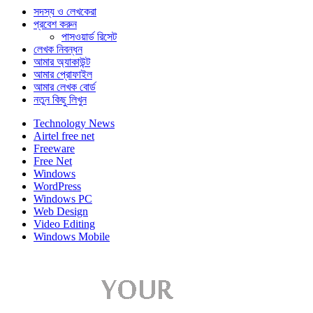
সদস্য ও লেখকেরা
প্রবেশ করুন
পাসওয়ার্ড রিসেট
লেখক নিবন্ধন
আমার অ্যাকাউন্ট
আমার প্রোফাইল
আমার লেখক বোর্ড
নতুন কিছু লিখুন
Technology News
Airtel free net
Freeware
Free Net
Windows
WordPress
Windows PC
Web Design
Video Editing
Windows Mobile