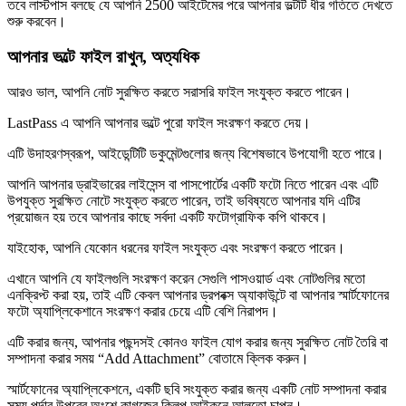
তবে লাস্টপাস বলছে যে আপনি 2500 আইটেমের পরে আপনার ভল্টটি ধীর গতিতে দেখতে
শুরু করবেন।
আপনার ভল্টে ফাইল রাখুন, অত্যধিক
আরও ভাল, আপনি নোট সুরক্ষিত করতে সরাসরি ফাইল সংযুক্ত করতে পারেন।
LastPass এ আপনি আপনার ভল্টে পুরো ফাইল সংরক্ষণ করতে দেয়।
এটি উদাহরণস্বরূপ, আইডেন্টিটি ডকুমেন্টগুলোর জন্য বিশেষভাবে উপযোগী হতে পারে।
আপনি আপনার ড্রাইভারের লাইসেন্স বা পাসপোর্টের একটি ফটো নিতে পারেন এবং এটি
উপযুক্ত সুরক্ষিত নোটে সংযুক্ত করতে পারেন, তাই ভবিষ্যতে আপনার যদি এটির
প্রয়োজন হয় তবে আপনার কাছে সর্বদা একটি ফটোগ্রাফিক কপি থাকবে।
যাইহোক, আপনি যেকোন ধরনের ফাইল সংযুক্ত এবং সংরক্ষণ করতে পারেন।
এখানে আপনি যে ফাইলগুলি সংরক্ষণ করেন সেগুলি পাসওয়ার্ড এবং নোটগুলির মতো
এনক্রিপ্ট করা হয়, তাই এটি কেবল আপনার ড্রপবক্স অ্যাকাউন্টে বা আপনার স্মার্টফোনের
ফটো অ্যাপ্লিকেশানে সংরক্ষণ করার চেয়ে এটি বেশি নিরাপদ।
এটি করার জন্য, আপনার পছন্দসই কোনও ফাইল যোগ করার জন্য সুরক্ষিত নোট তৈরি বা
সম্পাদনা করার সময় “Add Attachment” বোতামে ক্লিক করুন।
স্মার্টফোনের অ্যাপ্লিকেশনে, একটি ছবি সংযুক্ত করার জন্য একটি নোট সম্পাদনা করার
সময় পর্দার উপরের অংশে কাগজের ক্লিপ আইকনে আলতো চাপুন।