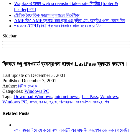
Wapkiz এ বানান web screenshot taker site দ্বিতীয় [footer &
header] পব
মৌলিক বৈদ্যুতিক সরঞ্জাম ব্যবহারের নির্দেশিকা
AMP কি? AMP ব্লগার টেমপ্লেট এর সুবিধা এবং অসুবিধা গুলো জেনে নিন
প্রসেসর (CPU) কি? প্রসেসর কিভাবে কাজ করে জেনে নিন
Sidebar
কিভাবে শুধু পাসওয়ার্ড ব্যবস্থাপনা ছাড়াও LastPass ব্যবহার করবেন।
Last update on December 3, 2001
Published December 3, 2001
Author:
নিউজ ডেস্ক
Categories:
Windows PC
Tags:
Download Windows
,
internet news
,
LastPass
,
Windows
,
Windows PC
,
কভব
,
করবন
,
ছড়ও
,
পসওয়রড
,
বযবসথপন
,
বযবহর
,
শধ
Related Posts
নগদ নম্বর দিয়ে যে কারো নগদ একাউন্ট এর হাফ ইনফরমেশন বের করুন ওয়েবটুল