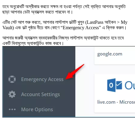
তবে অনুরোধটি অস্বীকার করতে সক্ষম না হওয়া পর্যন্ত সেই ব্যক্তি আপনার অনুমতি
ছাড়া আপনার ডেটা অ্যাক্সেস করতে পারবেন না।
এটির সেট আপ শুরু করতে, আপনার লাস্টপাস ভল্টটি খুলুন (LastPass আইকন > My
Vault) এবং ভল্ট পৃষ্ঠার নীচে বাম কোণে “Emergency Access” এ ক্লিক করুন।
আপনার জরুরী অ্যাক্সেস ব্যবহারকারীর নিজস্ব লাস্টপাস অ্যাকাউন্ট থাকতে হবে তবে
একটি বিনামূল্যে অ্যাকাউন্টও কাজ করবে।