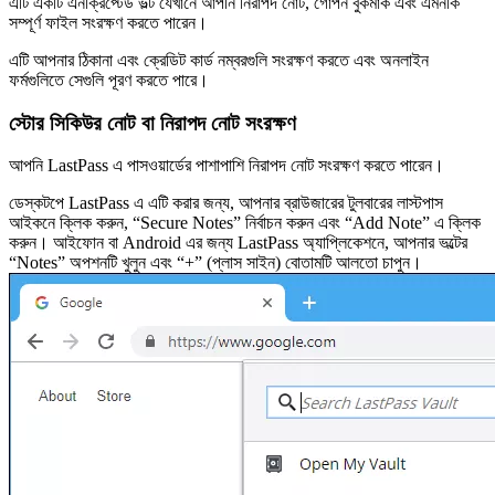
এটি একটি এনক্রিপ্টেড ভল্ট যেখানে আপনি নিরাপদ নোট, গোপন বুকমার্ক এবং এমনকি
সম্পূর্ণ ফাইল সংরক্ষণ করতে পারেন।
এটি আপনার ঠিকানা এবং ক্রেডিট কার্ড নম্বরগুলি সংরক্ষণ করতে এবং অনলাইন
ফর্মগুলিতে সেগুলি পূরণ করতে পারে।
স্টোর সিকিউর নোট বা নিরাপদ নোট সংরক্ষণ
আপনি LastPass এ পাসওয়ার্ডের পাশাপাশি নিরাপদ নোট সংরক্ষণ করতে পারেন।
ডেস্কটপে LastPass এ এটি করার জন্য, আপনার ব্রাউজারের টুলবারের লাস্টপাস
আইকনে ক্লিক করুন, “Secure Notes” নির্বাচন করুন এবং “Add Note” এ ক্লিক
করুন। আইফোন বা Android এর জন্য LastPass অ্যাপ্লিকেশনে, আপনার ভল্টের
“Notes” অপশনটি খুলুন এবং “+” (প্লাস সাইন) বোতামটি আলতো চাপুন।