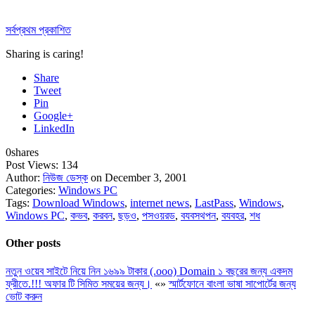
সর্বপ্রথম প্রকাশিত
Sharing is caring!
Share
Tweet
Pin
Google+
LinkedIn
0
shares
Post Views:
134
Author:
নিউজ ডেস্ক
on December 3, 2001
Categories:
Windows PC
Tags:
Download Windows
,
internet news
,
LastPass
,
Windows
,
Windows PC
,
কভব
,
করবন
,
ছড়ও
,
পসওয়রড
,
বযবসথপন
,
বযবহর
,
শধ
Other posts
নতুন ওয়েব সাইটে নিয়ে নিন ১৬৯৯ টাকার (.ooo) Domain ১ বছরের জন্য একদম
ফ্রীতে.!!! অফার টি সিমিত সময়ের জন্য।
«
»
স্মার্টফোনে বাংলা ভাষা সাপোর্টের জন্য
ভোট করুন