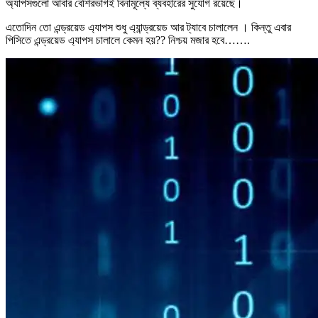
অ্যাপসগুলো আবার বেশিরভাগই বিনামূল্যে ব্যবহারের সুযোগ রয়েছে।
এতোদিন তো এন্ড্রয়েড এ্যাপস শুধু এ্যান্ড্রয়েড আর ট্যাবে চালালেন । কিন্তু এবার
পিসিতে এন্ড্রয়েড এ্যাপস চালালে কেমন হয়?? নিশ্চয় মজার হবে…….