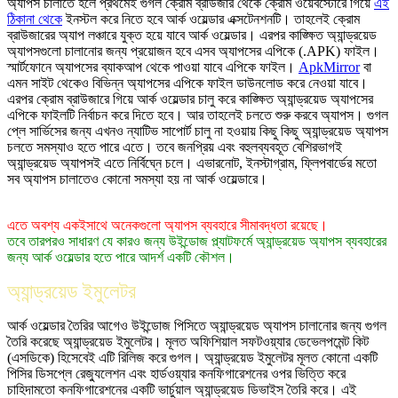
অ্যাপস চালাতে হলে প্রথমেই গুগল ক্রোম ব্রাউজার থেকে ক্রোম ওয়েবস্টোরে গিয়ে
এই
ঠিকানা থেকে
ইনস্টল করে নিতে হবে আর্ক ওয়েল্ডার এক্সটেনশনটি। তাহলেই ক্রোম
ব্রাউজারের অ্যাপ লঞ্চারে যুক্ত হয়ে যাবে আর্ক ওয়েল্ডার। এরপর কাঙ্ক্ষিত অ্যান্ড্রয়েড
অ্যাপসগুলো চালানোর জন্য প্রয়োজন হবে এসব অ্যাপসের এপিকে (.APK) ফাইল।
স্মার্টফোনে অ্যাপসের ব্যাকআপ থেকে পাওয়া যাবে এপিকে ফাইল।
ApkMirror
বা
এমন সাইট থেকেও বিভিন্ন অ্যাপসের এপিকে ফাইল ডাউনলোড করে নেওয়া যাবে।
এরপর ক্রোম ব্রাউজারে গিয়ে আর্ক ওয়েল্ডার চালু করে কাঙ্ক্ষিত অ্যান্ড্রয়েড অ্যাপসের
এপিকে ফাইলটি নির্বাচন করে দিতে হবে। আর তাহলেই চলতে শুরু করবে অ্যাপস। গুগল
প্লে সার্ভিসের জন্য এখনও ন্যাটিভ সাপোর্ট চালু না হওয়ায় কিছু কিছু অ্যান্ড্রয়েড অ্যাপস
চলতে সমস্যাও হতে পারে এতে। তবে জনপ্রিয় এবং বহুলব্যবহূত বেশিরভাগই
অ্যান্ড্রয়েড অ্যাপসই এতে নির্বিঘ্নে চলে। এভারনোট, ইনস্টাগ্রাম, ফ্লিপবার্ডের মতো
সব অ্যাপস চালাতেও কোনো সমস্যা হয় না আর্ক ওয়েল্ডারে।
এতে অবশ্য একইসাথে অনেকগুলো অ্যাপস ব্যবহারে সীমাবদ্ধতা রয়েছে।
তবে তারপরও সাধারণ যে কারও জন্য উইন্ডোজ প্ল্যাটফর্মে অ্যান্ড্রয়েড অ্যাপস ব্যবহারের
জন্য আর্ক ওয়েল্ডার হতে পারে আদর্শ একটি কৌশল।
অ্যান্ড্রয়েড ইমুলেটর
আর্ক ওয়েল্ডার তৈরির আগেও উইন্ডোজ পিসিতে অ্যান্ড্রয়েড অ্যাপস চালানোর জন্য গুগল
তৈরি করেছে অ্যান্ড্রয়েড ইমুলেটর। মূলত অফিশিয়াল সফটওয়্যার ডেভেলপমেন্ট কিট
(এসডিকে) হিসেবেই এটি রিলিজ করে গুগল। অ্যান্ড্রয়েড ইমুলেটর মূলত কোনো একটি
পিসির ডিসপ্লে রেজ্যুলেশন এবং হার্ডওয়্যার কনফিগারেশনের ওপর ভিত্তি করে
চাহিদামতো কনফিগারেশনের একটি ভার্চুয়াল অ্যান্ড্রয়েড ডিভাইস তৈরি করে। এই