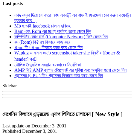
Last posts
নগদ নম্বর দিয়ে যে কারো নগদ একাউন্ট এর হাফ ইনফরমেশন বের করুন ওয়েবটুল
ব্যবহার করে ।
Mb ছাড়াই facebook চালান ছবিসহ
Ram এবং Rom এর মধ্যে পার্থক্য গুলো জেনে নিন
কম্পিউটার নেটওয়ার্ক (Computer Network) কি? জেনে নিন
রম (Rom) কি? রম কিভাবে কাজ করে
Ram কি? Ram কিভাবে কাজ করে জেনে নিন
Wapkiz এ বানান web screenshot taker site দ্বিতীয় [footer &
header] পব
মৌলিক বৈদ্যুতিক সরঞ্জাম ব্যবহারের নির্দেশিকা
AMP কি? AMP ব্লগার টেমপ্লেট এর সুবিধা এবং অসুবিধা গুলো জেনে নিন
প্রসেসর (CPU) কি? প্রসেসর কিভাবে কাজ করে জেনে নিন
Sidebar
দেখেনিন কিভাবে এন্ড্রয়েড এ্যাপ পিসিতে চালাবেন [ New Style ]
Last update on December 3, 2001
Published December 3, 2001