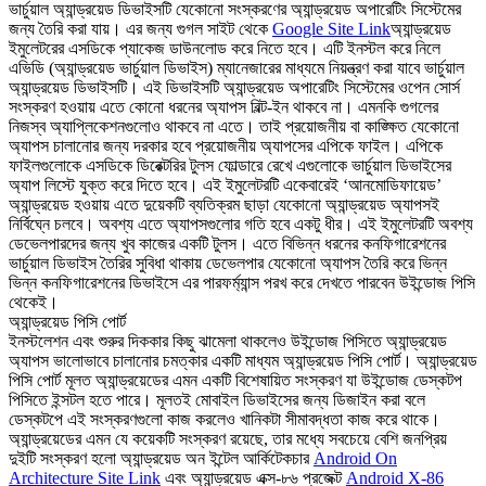
ভার্চুয়াল অ্যান্ড্রয়েড ডিভাইসটি যেকোনো সংস্করণের অ্যান্ড্রয়েড অপারেটিং সিস্টেমের
জন্য তৈরি করা যায়। এর জন্য গুগল সাইট থেকে
Google Site Link
অ্যান্ড্রয়েড
ইমুলেটরের এসডিকে প্যাকেজ ডাউনলোড করে নিতে হবে। এটি ইনস্টল করে নিলে
এভিডি (অ্যান্ড্রয়েড ভার্চুয়াল ডিভাইস) ম্যানেজারের মাধ্যমে নিয়ন্ত্রণ করা যাবে ভার্চুয়াল
অ্যান্ড্রয়েড ডিভাইসটি। এই ডিভাইসটি অ্যান্ড্রয়েড অপারেটিং সিস্টেমের ওপেন সোর্স
সংস্করণ হওয়ায় এতে কোনো ধরনের অ্যাপস বিল্ট-ইন থাকবে না। এমনকি গুগলের
নিজস্ব অ্যাপ্লিকেশনগুলোও থাকবে না এতে। তাই প্রয়োজনীয় বা কাঙ্ক্ষিত যেকোনো
অ্যাপস চালানোর জন্য দরকার হবে প্রয়োজনীয় অ্যাপসের এপিকে ফাইল। এপিকে
ফাইলগুলোকে এসডিকে ডিরেক্টরির টুলস ফোল্ডারে রেখে এগুলোকে ভার্চুয়াল ডিভাইসের
অ্যাপ লিস্টে যুক্ত করে দিতে হবে। এই ইমুলেটরটি একেবারেই ‘আনমোডিফায়েড’
অ্যান্ড্রয়েড হওয়ায় এতে দুয়েকটি ব্যতিক্রম ছাড়া যেকোনো অ্যান্ড্রয়েড অ্যাপসই
নির্বিঘ্নে চলবে। অবশ্য এতে অ্যাপসগুলোর গতি হবে একটু ধীর। এই ইমুলেটরটি অবশ্য
ডেভেলপারদের জন্য খুব কাজের একটি টুলস। এতে বিভিন্ন ধরনের কনফিগারেশনের
ভার্চুয়াল ডিভাইস তৈরির সুবিধা থাকায় ডেভেলপার যেকোনো অ্যাপস তৈরি করে ভিন্ন
ভিন্ন কনফিগারেশনের ডিভাইসে এর পারফর্ম্যান্স পরখ করে দেখতে পারবেন উইন্ডোজ পিসি
থেকেই।
অ্যান্ড্রয়েড পিসি পোর্ট
ইনস্টলেশন এবং শুরুর দিককার কিছু ঝামেলা থাকলেও উইন্ডোজ পিসিতে অ্যান্ড্রয়েড
অ্যাপস ভালোভাবে চালানোর চমত্কার একটি মাধ্যম অ্যান্ড্রয়েড পিসি পোর্ট। অ্যান্ড্রয়েড
পিসি পোর্ট মূলত অ্যান্ড্রয়েডের এমন একটি বিশেষায়িত সংস্করণ যা উইন্ডোজ ডেস্কটপ
পিসিতে ইন্সটল হতে পারে। মূলতই মোবাইল ডিভাইসের জন্য ডিজাইন করা বলে
ডেস্কটপে এই সংস্করণগুলো কাজ করলেও খানিকটা সীমাবদ্ধতা কাজ করে থাকে।
অ্যান্ড্রয়েডের এমন যে কয়েকটি সংস্করণ রয়েছে, তার মধ্যে সবচেয়ে বেশি জনপ্রিয়
দুইটি সংস্করণ হলো অ্যান্ড্রয়েড অন ইন্টেল আর্কিটেকচার
Android On
Architecture Site Link
এবং অ্যান্ড্রয়েড এক্স-৮৬ প্রজেক্ট
Android X-86