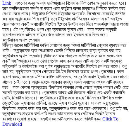
Link
। এগুলোর জন্য অবশ্য হার্ডওয়্যারের বিশেষ কনফিগারেশন অনুসরণ করতে হবে।
তবে কনফিগারেশন সমর্থন না করলে একে ভার্চুয়াল বক্সের মাধ্যমেও পিসিতে ইনস্টল করে
নেওয়া যেতে পারে। উইন্ডোজ পিসিতে উইন্ডোজ অপারেটিং সিস্টেমের ভেতরেই ইনস্টল
করা যায় অ্যান্ড্রয়েড পিসি পোর্ট। তবে উইন্ডোজ হার্ডডিস্কের আলাদা একটি ড্রাইভে
একে আলাদা একটি অপারেটিং সিস্টেম হিসেবে ইনস্টল করে নিলে পারফর্ম্যান্স ভালো পাওয়া
যাবে। এই পদ্ধতিতেও গুগল প্লে ব্যবহারের সুযোগ নেই। ফলে দরকার অনুযায়ী
অ্যাপসগুলোকে এপিকে ফাইল থেকে আলাদা করে ইনস্টল করে নিতে হবে।
ব্লুস্ট্যাকস অ্যাপ প্লেয়ার
বিভিন্ন ধরনের মাল্টিমিডিয়া ফাইল চালানোর জন্য আমরা মাল্টিমিডিয়া প্লেয়ার ব্যবহার করে
থাকি। অ্যান্ড্রয়েড অ্যাপসগুলোকে তেমনি পিসিতে চালানোর জন্য ব্যবহার করা যায়
ব্লুস্ট্যাকস অ্যাপ প্লেয়ার। ইন্টারফেস এবং প্রত্যক্ষ কর্মপদ্ধতিতে একে সহজ-সরল
একটি সফটওয়্যারের মতো দেখা গেলেও কাজ করার জন্য এটি আদতে একটি অত্যন্ত
শক্তিশালী ও কাস্টমাইজ করা পূর্ণাঙ্গ অ্যান্ড্রয়েড অপারেটিং সিস্টেম রান করে থাকে। শুধু
তাই নয়, ব্লুস্ট্যাকস অ্যাপ প্লেয়ারে বিল্ট-ইন হিসেবেই রয়েছে গুগল প্লেস্টোর। ফলে
অ্যাপ ব্যবহারের জন্য এপিকে ফাইল ডাউনলোড, ম্যানুয়ালি অ্যাপ ইনস্টলেশনের কোনো
ঝামেলা নেই এতে। অ্যান্ড্রয়েডে আপনার ব্যবহূত সকল অ্যাপের তথ্যও এটি ব্যবহার
করে। ফলে কোনো অ্যান্ড্রয়েড ডিভাইসে আপনার কেনা কোনো অ্যাপ থাকলে সেটি এতে
সরাসরি ব্যবহার করা যাবে। প্লেস্টোরে আবার এটি নিজেকে পরিচয় দেয় একটি গ্যালাক্সি
নোট২ ডিভাইস হিসেবে। ব্লুস্ট্যাকসের ইন্টারফেসে রয়েছে বিভিন্ন ক্যাটাগরিতে গুগল
প্লেস্টোরের অ্যাপসের তালিকা, রয়েছে অ্যাপ সার্চের সুযোগ। সাধারণ অ্যান্ড্রয়েড
ডিভাইসে যেভাবে কাজ করা যায়, ব্লুস্ট্যাকসেও কাজ করা যাবে একইভাবে। শুধু তাই নয়,
ব্লুস্ট্যাকসের মাধ্যমে থার্ড-পার্টি লঞ্চার ডাউনলোড করে সেটিকেও ডিফল্ট হিসেবে
ব্যবহারের সুযোগ রয়েছে। ব্লুস্ট্যাকস ডাউনলোড করতে ভিজিট করুন
Click To
Download