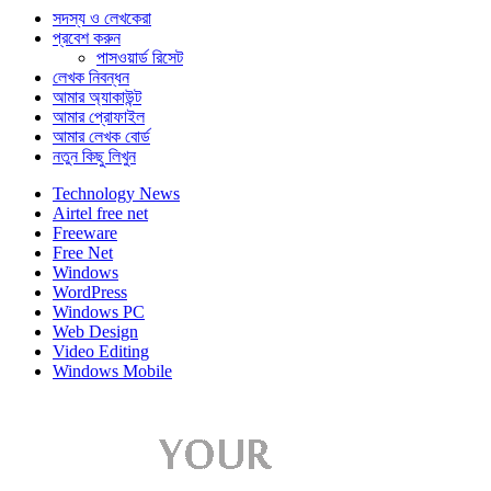
সদস্য ও লেখকেরা
প্রবেশ করুন
পাসওয়ার্ড রিসেট
লেখক নিবন্ধন
আমার অ্যাকাউন্ট
আমার প্রোফাইল
আমার লেখক বোর্ড
নতুন কিছু লিখুন
Technology News
Airtel free net
Freeware
Free Net
Windows
WordPress
Windows PC
Web Design
Video Editing
Windows Mobile