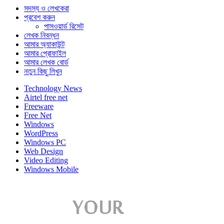
সদস্য ও লেখকেরা
প্রবেশ করুন
পাসওয়ার্ড রিসেট
লেখক নিবন্ধন
আমার অ্যাকাউন্ট
আমার প্রোফাইল
আমার লেখক বোর্ড
নতুন কিছু লিখুন
Technology News
Airtel free net
Freeware
Free Net
Windows
WordPress
Windows PC
Web Design
Video Editing
Windows Mobile