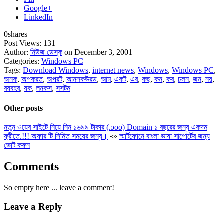
Google+
LinkedIn
0
shares
Post Views:
131
Author:
নিউজ ডেস্ক
on December 3, 2001
Categories:
Windows PC
Tags:
Download Windows
,
internet news
,
Windows
,
Windows PC
,
অনক
,
অপকরত
,
অপরট
,
আনসকউরড
,
আম
,
একট
,
এর
,
কছ
,
কন
,
কর
,
চলন
,
জন
,
নয়
,
বযবহর
,
যক
,
লনকস
,
সসটম
Other posts
নতুন ওয়েব সাইটে নিয়ে নিন ১৬৯৯ টাকার (.ooo) Domain ১ বছরের জন্য একদম
ফ্রীতে.!!! অফার টি সিমিত সময়ের জন্য।
«
»
স্মার্টফোনে বাংলা ভাষা সাপোর্টের জন্য
ভোট করুন
Comments
So empty here ... leave a comment!
Leave a Reply