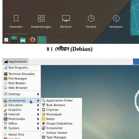
৪। দেবীয়ান (Debian)