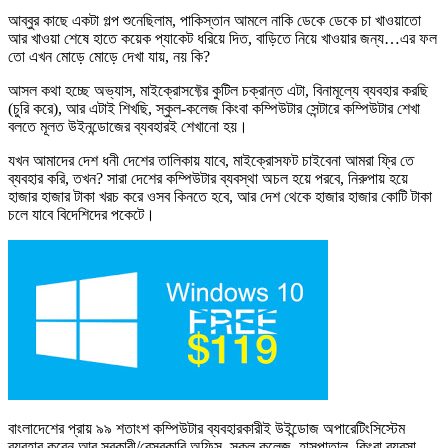
আব্বুর কাছে একটা গল্প শুনেছিলাম, পাকিস্তান আমলে নাকি ডেকে ডেকে চা খাওয়াতো
আর খাওয়া শেষে হাতে কয়েক প্যাকেট ধরিয়ে দিত, বাড়িতে নিয়ে খাওয়ার জন্য…এর ফল
তো এখন মোড়ে মোড়ে দেখা যায়, নয় কি?
আসল কথা হচ্ছে অভ্যাস, মাইক্রোসফ্টের কুটিল চক্রান্ত এটা, বিনামূল্যে ব্যবহার করছি
(চুরি করে), আর এটাই শিখছি, স্কুল-কলেজ কিংবা কম্পিউটার সেন্টারে কম্পিউটার শেখা
বলতে মূলত উইনন্ডোজের ব্যবহারই শেখানো হয়।
যখন আমাদের দেশ ধনী দেশের তালিকায় যাবে, মাইক্রোসফট চাইবেনা আমরা ফ্রি তে
ব্যবহার করি, তখন? সারা দেশের কম্পিউটার ব্যবস্থা অচল হয়ে পরবে, নিরুপায় হয়ে
হাজার হাজার টাকা খরচ করে ওসব কিনতে হবে, আর দেশ থেকে হাজার হাজার কোটি টাকা
চলে যাবে বিদেশিদের পকেটে।
বাংলাদেশের প্রায় ৯৯ শতাংশ কম্পিউটার ব্যবহারকারীই উইন্ডোজ অপারেটিংসিস্টেম
ব্যবহার করেন আর সরকারী/বেসরকারি অফিস, স্কুল,কলেজ, হাসপাতাল, কিংবা ব্যবসা