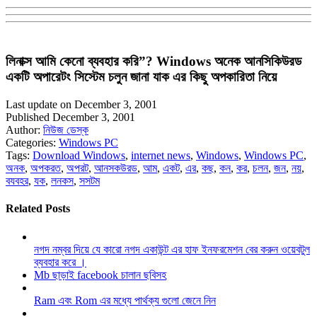
লিনাক্স আমি কেনো ব্যবহার করি”? Windows অনেক আনসিকিউরড
একটি অপারেটং সিস্টেম চলুন জানা যাক এর কিছু অপকারিতা নিয়ে
Last update on December 3, 2001
Published December 3, 2001
Author:
নিউজ ডেস্ক
Categories:
Windows PC
Tags:
Download Windows
,
internet news
,
Windows
,
Windows PC
,
অনক
,
অপকরত
,
অপরট
,
আনসকউরড
,
আম
,
একট
,
এর
,
কছ
,
কন
,
কর
,
চলন
,
জন
,
নয়
,
বযবহর
,
যক
,
লনকস
,
সসটম
Related Posts
নগদ নম্বর দিয়ে যে কারো নগদ একাউন্ট এর হাফ ইনফরমেশন বের করুন ওয়েবটুল
ব্যবহার করে ।
Mb ছাড়াই facebook চালান ছবিসহ
Ram এবং Rom এর মধ্যে পার্থক্য গুলো জেনে নিন