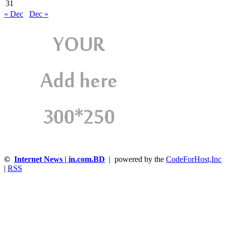
31
« Dec
Dec »
©
Internet News | in.com.BD
| powered by the
CodeForHost,Inc
|
RSS