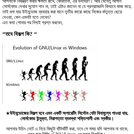
আপনাকে নিয়ন্ত্রণ করার ক্ষমতা রাখে, কোরতানা, এর উদাহরণ। আর যেহেতু আপনি
সোর্সকোড দেখার সুযোগ পান না, তাই এটাও জানেন না যে প্রগ্রামগুলি কিভাবে কাজ করে,
তাই বলা যায় উইনন্ডোজ ব্যবহার করা মানে তৃতীয় কারো কাছে নিজের র্কতৃত্ত ছেড়ে
দেওয়া, কেন এমনটা হতে দেবেন?
এত কথা শোনার পর নিশ্চই প্রশ্ন করবেন,
“তবে বিকল্প কি? “
★
উইনন্ডোজের বিকল্প হবে এমন একটি অপারেটিং সিস্টেম যেটা বিনামূল্যে পাওয়া যায়,
সোর্সকোড উন্মুক্ত, নিরাপত্তা ব্যবস্থা শক্তিশালী এবং স্বকীয়।
আপনার উচিৎ নেটে এ নিয়ে কিছুটা ঘাঁটাঘাঁটি করা, তবে সে সময় যদি আপনার না থাকে,