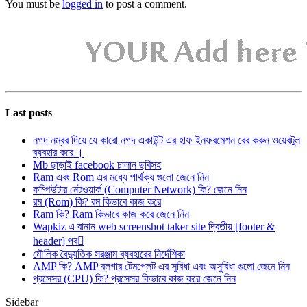
You must be
logged in
to post a comment.
Last posts
নগদ নম্বর দিয়ে যে কারো নগদ একাউন্ট এর হাফ ইনফরমেশন বের করুন ওয়েবটুল
ব্যবহার করে ।
Mb ছাড়াই facebook চালান ছবিসহ
Ram এবং Rom এর মধ্যে পার্থক্য গুলো জেনে নিন
কম্পিউটার নেটওয়ার্ক (Computer Network) কি? জেনে নিন
রম (Rom) কি? রম কিভাবে কাজ করে
Ram কি? Ram কিভাবে কাজ করে জেনে নিন
Wapkiz এ বানান web screenshot taker site দ্বিতীয় [footer &
header] পব
মৌলিক বৈদ্যুতিক সরঞ্জাম ব্যবহারের নির্দেশিকা
AMP কি? AMP ব্লগার টেমপ্লেট এর সুবিধা এবং অসুবিধা গুলো জেনে নিন
প্রসেসর (CPU) কি? প্রসেসর কিভাবে কাজ করে জেনে নিন
Sidebar