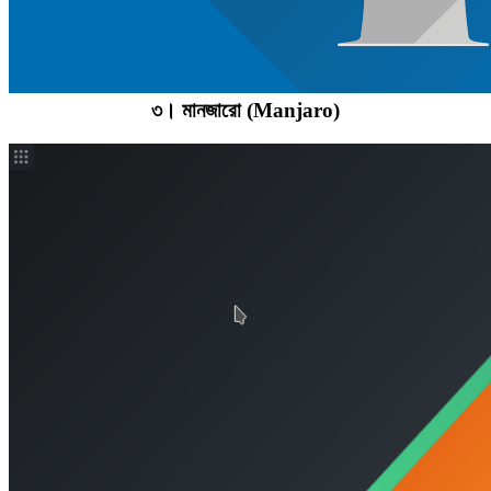
৩। মানজারো (Manjaro)