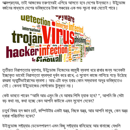
আত্মপ্রত্যয়, তাই আজকের তরুণদেরই এগিয়ে আসতে হবে দেশের উন্নয়নে। উইন্ডোজ
বর্জনের মাধ্যমে দেশের ভবিষ্যতের টাকা সঞ্চয়ের এক শুভ সূচনা করা যেতেই পারে।
তৃতীয়ত নিরাপত্তার ব্যাপার, উইন্ডোজ নিজেদের বহুমুখী ব্যবসা ধরে রাখার জন্য অনেকটা
ইচ্ছাকৃত ভাবেই নিরাপত্তা ব্যবস্থা দূর্বল করে রাখে, এ সুযোগ কাজে লাগিয়ে গড়ে উঠেছে
রমরমা অ্যান্টিভাইরাসের ব্যবসা। আর এটা বন্ধ হবার কোন সম্ভাবনা অদূর ভবিষ্যতেও
নেই। কেননা উইন্ডোজের সোর্সকোড উন্মুক্ত নয়।
কেউ ভাবতে পারেন “আমি আর এমুন কি যে আমার পিসি হ্যাক হবে? “, আপনি কি সেটা
বড় কথা নয়, কথা হচ্ছে কেন আপনি কাউকে এমন সুযোগ দেবেন?
চতুর্থ বিষয় হল জ্ঞান চর্চা, কম্পিউটার একটা যন্ত্র, নিছক যন্ত্র, আর আপনি মানুষ, কেন যন্ত্র
দ্বারা পরিচালিত হবেন?
উইনন্ডোজ সফ্টয়্যার ডেভেলপারগণ এমন কিছু সফ্টয়্যার বানিয়েছে আর বানাচ্ছে যেগুলি