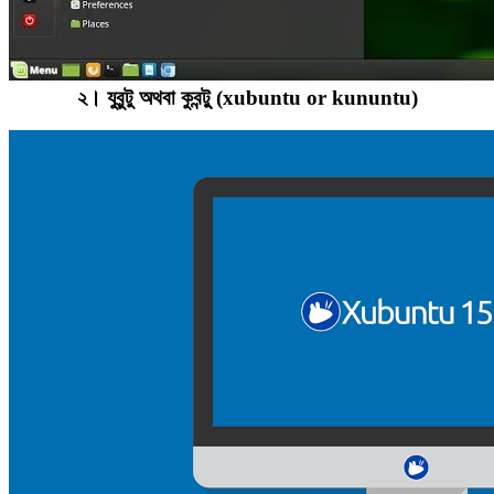
২। যুবুন্টু অথবা কুবন্টুু (xubuntu or kununtu)