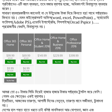
প্রতিষ্ঠানেও এটি বহুল ব্যবহৃত, তবে মজার ব্যাপার হচ্ছে, অধিকাংশই বিনামূল্যে ব্যবহার
করেন।
সাধারণ ব্যবহারকারীগন জানেনই না যে উইন্ডোজ টাকা দিয়ে কিনতে হয়! সাথে সফ্টয়্যারও
কিনতে হয়। যেমন মাইক্রোসফট অফিস(word, excel, PowerPoint) ,, অ্যাডোবি
ফটোসপ(Adobe PS),এডোবি ইলাস্ট্রেটর, পিসপাইস(Orcad Pspice )…..
প্রয়োজনীয় যেগুলি, বিনামূল্যে নয়।
আমরা তো ৫০ টাকার সিডি দিয়েই হাজার হাজার টাকার সফ্টয়্যার ইন্সটল করে ফেলি।
গেমস এর ক্ষেত্রেও একই ব্যাপার।
দ্বিতীয়ত, আজকের তারুণ্য, আগামী দিনের নেতৃত্ব, তারুণ্য মানে সজীবতা, উন্মাদনা
নয়।
দেশের হাল শক্ত হাতে ধরতে চাই বলিষ্ঠ মানসিকতা আর যোগ্যতা, জ্ঞান এবং