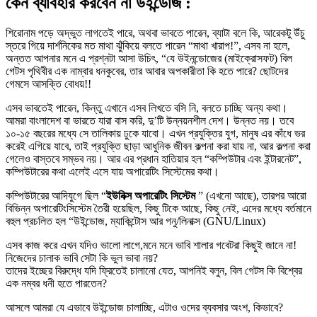
কেন ব্যাবহার করবেন না উইন্ডোজ :
শিরোনাম পড়ে অদ্ভুত লাগতেই পারে, অথবা ভাবতে পারেন, ব্যাটা বলে কি, আরেকটু উঁচু
স্তরে গিয়ে দার্শনিকের মত মাথা ঝুঁকিয়ে বলতে পারেন “মাথা খারাপ!”, এসব না হলে,
অন্তত আপনার মনে এ প্রশ্নটা আসা উচিৎ, “যে উইনন্ডোজের (মাইক্রোসফট) বিল
গেটস পৃথিবীর এক নাম্বার ধনকুবের, তার আবার অপকারীতা কি হতে পারে? ছোটদের
গেমসে আসক্তি বোধয়!!
এসব ভাবতেই পারেন, কিন্তু এখানে এসব লিখতে বসি নি, বলতে চাচ্ছি অন্য কথা।
আমরা বাংলাদেশ বা ভারতে যারা বাস করি, দু’টি উন্নয়নশীল দেশ। উন্নত নয়। তবে
১০-১৫ বছরের মধ্যে সে তালিকায় ঢুকে যাবো। এখন প্রযুক্তির যুগ, মানুষ এর কাঁধে ভর
করেই এগিয়ে যাবে, তাই প্রযুক্তি ছাড়া আধুনিক জীবন কল্পনা করা যায় না, আর কল্পনা করা
গেলেও বাস্তবে সম্ভব নয়। আর এর প্রধান হাতিয়ার হল “কম্পিউটার এবং ইন্টারনেট”,
কম্পিউটারের কথা এলেই এসে যায় অপারেটিং সিস্টেমের কথা।
কম্পিউটারের আদিযুগে ছিল “
ইউনিক্স অপারেটিং সিস্টেম
” (এখনো আছে), তারপর আরো
বিভিন্ন অপারেটিংসিস্টেম তৈরী হয়েছিল, কিছু টিকে আছে, কিছু নেই, এদের মধ্যে বর্তমানে
বহুল প্রচলিত হল “উইন্ডোজ, ম্যাকিন্টোস আর গনু/লিনাক্স (GNU/Linux)
এসব কাজ করে এখন যদিও ভালো লাগে,মনে মনে ভাবি শালার গবেটরা কিছুই জানে না!
নিজেদের চালাক ভাবি সেটা কি ভুল ভাবা নয়?
তাদের ইচ্ছের বিরুদ্ধে যদি ফ্রিতেই চালানো যেত, আপনিই বলুন, বিল গেটস কি বিশ্বের
এক নম্বর ধনী হতে পারতেন?
আসলে আমরা যে এভাবে উইন্ডোজ চালাচ্ছি, এটাও ওদের ব্যবসার অংশ, কিভাবে?