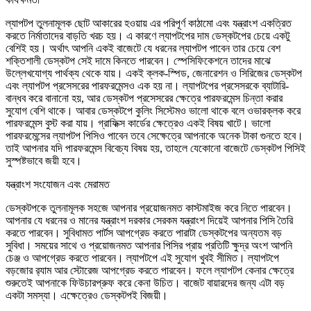
ল্যাপটপ তুলনামূলক ছোট আকারের হওয়ায় এর পরিপূর্ণ কাঠামো এবং যন্ত্রাংশ একত্রিত
করতে নির্মাতাদের বাড়তি খরচ হয়। এ কারণে ল্যাপটপের দাম ডেস্কটপের চেয়ে একটু
বেশিই হয়। অর্থাৎ আপনি একই বাজেটে যে ধরনের ল্যাপটপ পাবেন তার চেয়ে বেশ
শক্তিশালী ডেস্কটপ সেই দামে কিনতে পারবেন। স্পেসিফিকেশনে তাদের মাঝে
উল্লেখযোগ্য পার্থক্য থেকে যায়। একই ক্লক-স্পিড, জেনারেশন ও সিরিজের ডেস্কটপ
এবং ল্যাপটপ প্রসেসরের পারফরমেন্সও এক হয় না। ল্যাপটপের প্রসেসরকে ব্যাটারি-
বান্ধব করে বানানো হয়, আর ডেস্কটপ প্রসেসরের ক্ষেত্রে পারফরমেন্স চিন্তা করার
সুযোগ বেশি থাকে। আবার ডেস্কটপে কুলিং সিস্টেমও ভালো থাকে বলে ওভারক্লক করে
পারফরমেন্স বুস্ট করা যায়। গ্রাফিক্স কার্ডের ক্ষেত্রেও একই বিষয় খাটে। ভালো
পারফরমেন্সের ল্যাপটপ পিসিও পাবেন তবে সেক্ষেত্রে আপনাকে অনেক টাকা গুনতে হবে।
তাই আপনার যদি পারফরমেন্স বিবেচ্য বিষয় হয়, তাহলে যেকোনো বাজেটে ডেস্কটপ পিসিই
সুস্পষ্টভাবে জয়ী হবে।
যন্ত্রাংশ সংযোজন এবং মেরামত
ডেস্কটপকে তুলনামূলক সহজে আপনার প্রয়োজনমত কাস্টমাইজ করে নিতে পারবেন।
আপনার যে ধরনের ও মানের যন্ত্রাংশ দরকার সেরকম যন্ত্রাংশ দিয়েই আপনার পিসি তৈরি
করতে পারবেন। সুবিধামত পার্টস আপগ্রেড করতে পারাটা ডেস্কটপের অন্যতম বড়
সুবিধা। সময়ের সাথে ও প্রয়োজনমত আপনার পিসির প্রায় প্রতিটি ক্ষুদ্র অংশ আপনি
চেঞ্জ ও আপগ্রেড করতে পারবেন। ল্যাপটপে এই সুযোগ খুবই সীমিত। ল্যাপটপে
বড়জোর র‍্যাম আর স্টোরেজ আপগ্রেড করতে পারবেন। ফলে ল্যাপটপ কেনার ক্ষেত্রে
শুরুতেই আপনাকে ফিউচারপ্রুফ করে কেনা উচিত। বাজেট বায়ারদের জন্য এটা বড়
একটা সমস্যা। এক্ষেত্রেও ডেস্কটপই বিজয়ী।