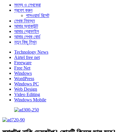
সদস্য ও লেখকেরা
প্রবেশ করুন
পাসওয়ার্ড রিসেট
লেখক নিবন্ধন
আমার অ্যাকাউন্ট
আমার প্রোফাইল
আমার লেখক বোর্ড
নতুন কিছু লিখুন
Technology News
Airtel free net
Freeware
Free Net
Windows
WordPress
Windows PC
Web Design
Video Editing
Windows Mobile