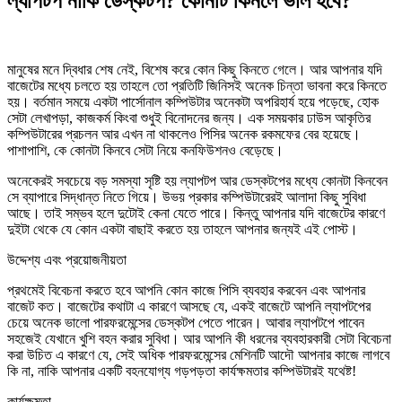
ল্যাপটপ নাকি ডেস্কটপ? কোনটি কিনলে ভাল হবে?
মানুষের মনে দ্বিধার শেষ নেই, বিশেষ করে কোন কিছু কিনতে গেলে। আর আপনার যদি
বাজেটের মধ্যে চলতে হয় তাহলে তো প্রতিটি জিনিসই অনেক চিন্তা ভাবনা করে কিনতে
হয়। বর্তমান সময়ে একটা পার্সোনাল কম্পিউটার অনেকটা অপরিহার্য হয়ে পড়েছে, হোক
সেটা লেখাপড়া, কাজকর্ম কিংবা শুধুই বিনোদনের জন্য। এক সময়কার ঢাউস আকৃতির
কম্পিউটারের প্রচলন আর এখন না থাকলেও পিসির অনেক রকমফের বের হয়েছে।
পাশাপাশি, কে কোনটা কিনবে সেটা নিয়ে কনফিউশনও বেড়েছে।
অনেকেরই সবচেয়ে বড় সমস্যা সৃষ্টি হয় ল্যাপটপ আর ডেস্কটপের মধ্যে কোনটা কিনবেন
সে ব্যাপারে সিদ্ধান্ত নিতে গিয়ে। উভয় প্রকার কম্পিউটারেরই আলাদা কিছু সুবিধা
আছে। তাই সম্ভব হলে দুটোই কেনা যেতে পারে। কিন্তু আপনার যদি বাজেটের কারণে
দুইটা থেকে যে কোন একটা বাছাই করতে হয় তাহলে আপনার জন্যই এই পোস্ট।
উদ্দেশ্য এবং প্রয়োজনীয়তা
প্রথমেই বিবেচনা করতে হবে আপনি কোন কাজে পিসি ব্যবহার করবেন এবং আপনার
বাজেট কত। বাজেটের কথাটা এ কারণে আসছে যে, একই বাজেটে আপনি ল্যাপটপের
চেয়ে অনেক ভালো পারফরমেন্সের ডেস্কটপ পেতে পারেন। আবার ল্যাপটপে পাবেন
সহজেই যেখানে খুশি বহন করার সুবিধা। আর আপনি কী ধরনের ব্যবহারকারী সেটা বিবেচনা
করা উচিত এ কারণে যে, সেই অধিক পারফরমেন্সের মেশিনটি আদৌ আপনার কাজে লাগবে
কি না, নাকি আপনার একটি বহনযোগ্য গড়পড়তা কার্যক্ষমতার কম্পিউটারই যথেষ্ট!
কার্যক্ষমতা