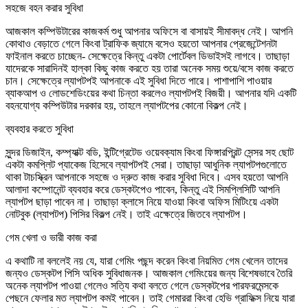
সহজে বহন করার সুবিধা
আজকাল কম্পিউটারের কাজকর্ম শুধু আপনার অফিসে বা বাসায়ই সীমাবদ্ধ নেই। আপনি
কোথাও বেড়াতে গেলে কিংবা ট্রাফিক জ্যামে বসেও হয়তো আপনার প্রেজেন্টেশনটা
ফাইনাল করতে চাচ্ছেন- সেক্ষেত্রে কিন্তু একটা পোর্টেবল ডিভাইসই লাগবে। তাছাড়া
যাদেরকে সারাদিনই হাল্কা কিছু কাজ করতে হয় তারা অনেক সময় শুয়ে/বসে কাজ করতে
চান। সেক্ষেত্রে ল্যাপটপই আপনাকে এই সুবিধা দিতে পারে। পাশাপাশি পাওয়ার
ব্যাকআপ ও লোডশেডিংয়ের কথা চিন্তা করলেও ল্যাপটপই বিজয়ী। আপনার যদি একটি
বহনযোগ্য কম্পিউটার দরকার হয়, তাহলে ল্যাপটপের কোনো বিকল্প নেই।
ব্যবহার করতে সুবিধা
সুন্দর ডিজাইন, কম্প্যাক্ট বডি, ইন্টিগ্রেটেড ওয়েবক্যাম কিংবা ফিঙ্গারপ্রিন্ট সেন্সর সহ ছোট
একটা কমপ্লিট প্যাকেজ হিসেবে ল্যাপটপই সেরা। তাছাড়া আধুনিক ল্যাপটপগুলোতে
থাকা টাচস্ক্রিন আপনাকে সহজে ও দ্রুত কাজ করার সুবিধা দিবে। এসব হয়তো আপনি
আলাদা কম্পোনেন্ট ব্যবহার করে ডেস্কটপেও পাবেন, কিন্তু এই সিমপ্লিসিটি আপনি
ল্যাপটপ ছাড়া পাবেন না। তাছাড়া ক্লাসে নিয়ে যাওয়া কিংবা অফিস মিটিংয়ে একটা
নোটবুক (ল্যাপটপ) পিসির বিকল্প নেই। তাই এক্ষেত্রে জিতবে ল্যাপটপ।
গেম খেলা ও ভারী কাজ করা
এ কথাটি না বললেই নয় যে, যারা গেমিং পছন্দ করেন কিংবা নিয়মিত গেম খেলেন তাদের
জন্যও ডেস্কটপ পিসি অধিক সুবিধাজনক। আজকাল গেমিংয়ের জন্য বিশেষভাবে তৈরি
অনেক ল্যাপটপ পাওয়া গেলেও সত্যি কথা বলতে গেলে ডেস্কটপের পারফরমেন্সকে
পেছনে ফেলার মত ল্যাপটপ কমই পাবেন। তাই গেমাররা কিংবা হেভি গ্রাফিক্স নিয়ে যারা