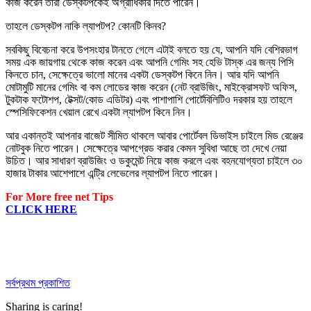
কাজ করেন তারা ডেস্কটপকেই অগ্রাধিকার দিতে পারেন।
তাহলে ডেস্কটপ নাকি ল্যাপটপ? কোনটি কিনব?
সবকিছু বিবেচনা করে উপসংহার টানতে গেলে এটাই বলতে হয় যে, আপনি যদি বেশিরভাগ
সময় এক জায়গায় থেকে কাজ করেন এবং আপনি গেমিং সহ হেভি টাস্ক এর জন্য পিসি
কিনতে চান, সেক্ষেত্রে ভালো মানের একটা ডেস্কটপ কিনে নিন। আর যদি আপনি
মোটামুটি মানের গেমিং বা কম লোডের কাজ করেন (নেট ব্রাউজিং, মাইক্রোসফট অফিস,
টুকটাক ফটোশপ, টেক্সট/কোড এডিটর) এবং পাশাপাশি পোর্টেবিলিটিও দরকার হয় তাহলে
স্পেসিফিকেশন খেয়াল রেখে একটা ল্যাপটপ কিনে নিন।
আর একান্তই আপনার বাজেট সীমিত থাকলে আবার পোর্টেবল ডিভাইস চাইলে মিড রেঞ্জের
নোটবুক নিতে পারেন। সেক্ষেত্রে আপগ্রেড করার কেমন সুবিধা আছে তা দেখে নেয়া
উচিত। আর সাধারণ ব্রাউজিং ও ডকুমেন্ট নিয়ে কাজ করলে এবং বহনযোগ্যতা চাইলে ৩০
হাজার টাকার আশেপাশে এন্ট্রি লেভেলের ল্যাপটপ নিতে পারেন।
For More free net Tips
CLICK HERE
সর্বপ্রথম প্রকাশিত
Sharing is caring!