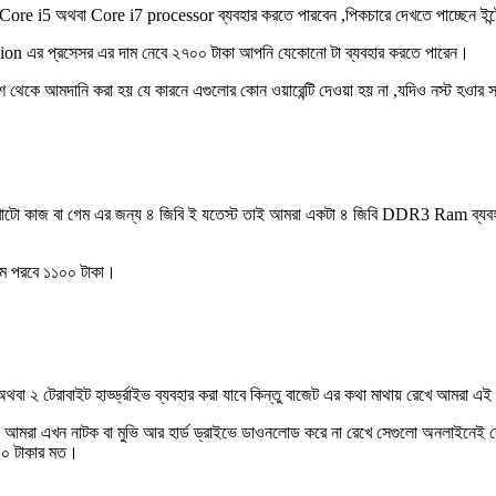
re i5 অথবা Core i7 processor ব্যবহার করতে পারবেন ,পিকচারে দেখতে পাচ্ছেন ইন্ট
on এর প্রসেসর এর দাম নেবে ২৭০০ টাকা আপনি যেকোনো টা ব্যবহার করতে পারেন।
দেশ থেকে আমদানি করা হয় যে কারনে এগুলোর কোন ওয়ারেন্টি দেওয়া হয় না ,যদিও নস্ট হওার 
ও,ছোটখাটো কাজ বা গেম এর জন্য ৪ জিবি ই যতেস্ট তাই আমরা একটা ৪ জিবি DDR3 Ram ব্যব
দাম পরবে ১১০০ টাকা।
বা ২ টেরাবাইট হার্ড্ড্রাইভ ব্যবহার করা যাবে কিন্তু বাজেট এর কথা মাথায় রেখে আমরা এ
কেননা আমরা এখন নাটক বা মুভি আর হার্ড ড্রাইভে ডাওনলোড করে না রেখে সেগুলো অনলাইনেই দ
০০ টাকার মত।