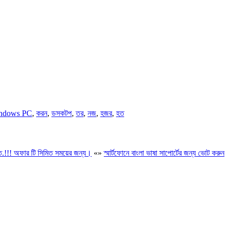
ndows PC
,
করন
,
ডসকটপ
,
তর
,
নজ
,
হজর
,
হত
ে.!!! অফার টি সিমিত সময়ের জন্য।
«
»
স্মার্টফোনে বাংলা ভাষা সাপোর্টের জন্য ভোট করুন