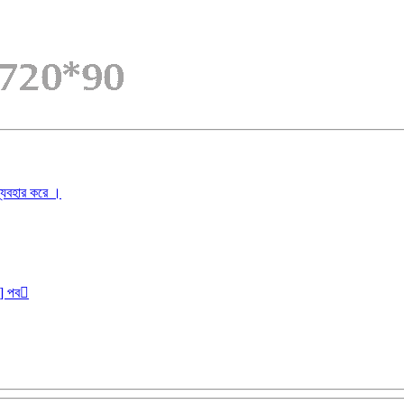
ব্যবহার করে ।
r] পব