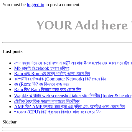
You must be
logged in
to post a comment.
Last posts
নগদ নম্বর দিয়ে যে কারো নগদ একাউন্ট এর হাফ ইনফরমেশন বের করুন ওয়েবটুল 
Mb ছাড়াই facebook চালান ছবিসহ
Ram এবং Rom এর মধ্যে পার্থক্য গুলো জেনে নিন
কম্পিউটার নেটওয়ার্ক (Computer Network) কি? জেনে নিন
রম (Rom) কি? রম কিভাবে কাজ করে
Ram কি? Ram কিভাবে কাজ করে জেনে নিন
Wapkiz এ বানান web screenshot taker site দ্বিতীয় [footer & heade
মৌলিক বৈদ্যুতিক সরঞ্জাম ব্যবহারের নির্দেশিকা
AMP কি? AMP ব্লগার টেমপ্লেট এর সুবিধা এবং অসুবিধা গুলো জেনে নিন
প্রসেসর (CPU) কি? প্রসেসর কিভাবে কাজ করে জেনে নিন
Sidebar