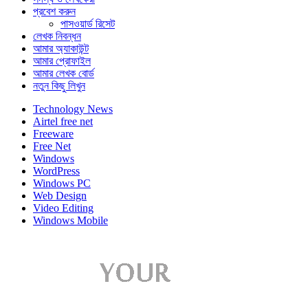
প্রবেশ করুন
পাসওয়ার্ড রিসেট
লেখক নিবন্ধন
আমার অ্যাকাউন্ট
আমার প্রোফাইল
আমার লেখক বোর্ড
নতুন কিছু লিখুন
Technology News
Airtel free net
Freeware
Free Net
Windows
WordPress
Windows PC
Web Design
Video Editing
Windows Mobile