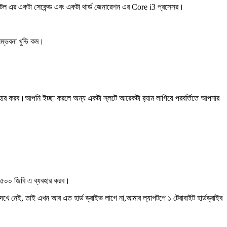
েল এর একটা সেকেন্ড এবং একটা থার্ড জেনারেশন এর Core i3 প্রসেসর।
সম্ভবনা খুভি কম।
হার করব।আপনি ইচ্ছা করলে অন্য একটা স্লটে আরেকটা র‍্যাম লাগিয়ে পরবর্তিতে আপনার
ই ৫০০ জিবি এ ব্যবহার করব।
েখে নেই, তাই এখন আর এত হার্ড ড্রাইভ লাগে না,আমার ল্যাপটপে ১ টেরাবাইট হার্ডড্রাইব