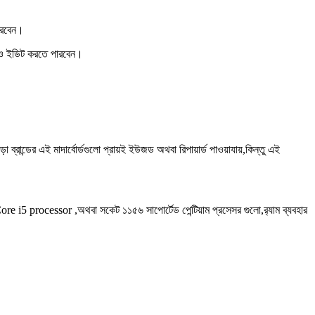
ারবেন।
 ও ইডিট করতে পারবেন।
া ব্রান্ডের এই মাদার্বোর্ডগুলো প্রায়ই ইউজড অথবা রিপায়ার্ড পাওয়াযায়,কিন্তু এই
ore i5 processor ,অথবা সকেট ১১৫৬ সাপোর্টেড পেন্টিয়াম প্রসেসর গুলো,র‍্যাম ব্যবহার