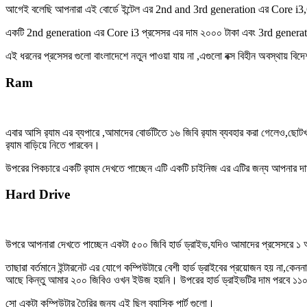
আগেই বলেছি আপনারা এই বোর্ডে ইন্টেল এর 2nd and 3rd generation এর Core i3,Co
একটি 2nd generation এর Core i3 প্রসেসর এর দাম ২০০০ টাকা এবং 3rd generati
এই ধরনের প্রসেসর গুলো বাংলাদেশে নতুন পাওয়া যায় না ,এগুলো বক্স বিহীন অবস্থায় বি
Ram
এবার আসি র‍্যাম এর ব্যপারে ,আমাদের বোর্ডটিতে ১৬ জিবি র‍্যাম ব্যবহার করা গেলে
র‍্যাম বাড়িয়ে নিতে পারবেন।
উপরের পিকচারে একটি র‍্যাম দেখতে পাচ্ছেন এটি একটি চাইনিজ এর এটির জন্য আপনার 
Hard Drive
উপরে আপনারা দেখতে পাচ্ছেন একটা ৫০০ জিবি হার্ড ড্রাইভ,যদিও আমাদের প্রসেসরে ১ অথ
তাছারা বর্তমানে ইন্টারনেট এর যোগে কম্পিউটারে বেশী হার্ড ড্রাইবের প্রয়োজন হয় না,
আছে কিন্তু আমার ২০০ জিবিও ওখন ইউজ হয়নি। উপরের হার্ড ড্রাইভটির দাম পরবে ১১
সো একটা কম্পিউটার তৈরির জন্য এই ছিল ব্যাসিক পার্ট গুলো।