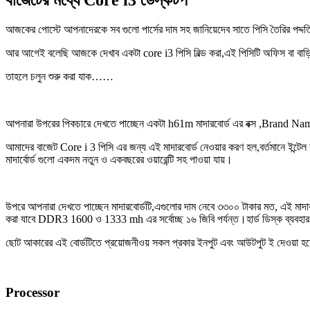
আজকের পোস্টে আপনাদেরকে সব গুলো পার্সের দাম সহ জানিয়েদেব সাতে পিসি তৈরির পদ্
আর আগেই বলেছি আজকে দেখাব একটা core i3 পিসি বিল্ড করা,এই পিসিটি অফিস বা বাড়
তাহলে চলুন শুরু করা যাক……
আপনারা উপরের পিকচারে দেখতে পাচ্ছেন একটা h61m মাদারবোর্ড এর বক্স ,Brand N
আমাদের বাজেট Core i 3 পিসি এর জন্য এই মাদারবোর্ড নেওয়ার করণ হল,বর্তমানে ইন্টেল বা গ
মাদার্বোর্ড গুলো একদম নতুন ও একবছরের ওয়ারেন্টি সহ পাওয়া যায়।
উপরে আপনারা দেখতে পাচ্ছেন মাদারবোর্ডটি,এগুলোর দাম নেবে ৩৩০০ টাকার মত, এই মাদারবো
করা যাবে DDR3 1600 ও 1333 mh এর সর্বোচ্ছ ১৬ জিবি পর্যন্ত।হার্ড ডিস্ক ব্যবহ
ছোট আকারের এই বোর্ডটিতে প্রয়োজনীওয় সকল প্রকার ইনপুট এবং আউটপুট ই দেওয়া হয়েছে
Processor