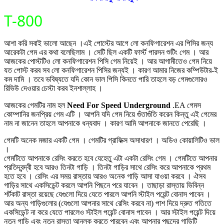
T-800
আশা করি সবাই ভালো আছেন ।এই পোস্টের আগে লো কনফিগারেশন এর পিসির জন্য
আরেকটা গেম এর কথা বলেছিলাম । সেটি ছিল একটি ফার্স্ট পারসন শুটিং গেম । আর
আজকের পোস্টটিও লো কনফিগারেশন পিসি গেম নিয়েই । আর আগামীতেও গেম নিয়ে
যত পোস্ট করব সব লো কনফিগারেশন পিসির জন্যই । কারণ আমার নিজের কম্পিউটার-ই
কম দামি । তবে ভবিষ্যতে যদি কোন ভাল পিসি কিনতে পারি তাহলে বড় গেমগুলোরও
রিভিউ দেওয়ার চেস্টা করব ইনশাল্লাহ ।
আজকের গেমটির নাম হল
Need For Speed Underground
.EA গেমস
কোম্পানির জনপ্রিয় গেম এটি । আপনি যদি গেম নিয়ে গুঁতাগুঁতি করেন কিন্তু এই গেমের
নাম না জানেন তাহলে আপনাকে ধন্যবাদ । কারণ আমি আপনাকে জানতে পেরেছি ।
গেমটি অনেক মজার একটি গেম । গেমটির গ্রাফিক্স অসাধারণ । অডিও কোয়ালিটিও ভাল
।
গেমটিতে আপনাকে রেসিং করতে হবে যেহেতু এটা একটা রেসিং গেম । গেমটিতে আপনার
প্রতিদ্বন্দ্বী হবে আরও তিনটা গাড়ি । তিনটা গাড়ির সাথে রেসিং করে আপনাকে প্রথম
হতে হবে । রেসিং এর সময় রাস্তায় আরও অনেক গাড়ি আসা যাওয়া করবে । ঐসব
গাড়ির সাথে একসিডেন্ট করলে আপনি পিছনে পরে যাবেন । তাছাড়া রাস্তায় ভিবিন্ন
শর্টকাট রাস্তা রয়েছে যেগুলো দিয়ে যেতে পারলে আপনি স্টাইল পয়েন্ট বোনাস পাবেন ।
আর অন্য গাড়িগুলোর (যেগুলো আপনার সাথে রেসিং করবে না) পাশ দিয়ে দ্রুত গতিতে
একসিডেন্ট না করে যেতে পারলেও স্টাইল পয়েন্ট বোনাস পাবেন । আর স্টাইল পয়েন্ট দিয়ে
নতুন গাড়ি এবং নতুন রাস্তা আনলক করতে পারবেন এবং আপনার পছন্দের গাড়িটি