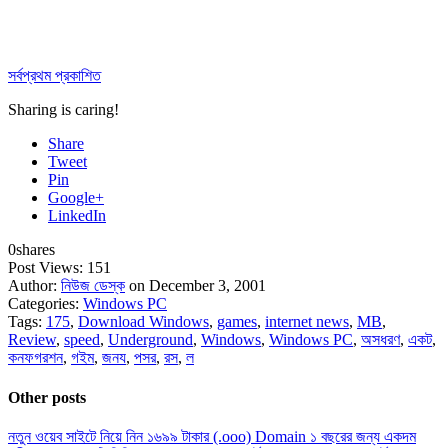
সর্বপ্রথম প্রকাশিত
Sharing is caring!
Share
Tweet
Pin
Google+
LinkedIn
0
shares
Post Views:
151
Author:
নিউজ ডেস্ক
on December 3, 2001
Categories:
Windows PC
Tags:
175
,
Download Windows
,
games
,
internet news
,
MB
,
Review
,
speed
,
Underground
,
Windows
,
Windows PC
,
অসধরণ
,
একট
,
কনফগরশন
,
গইম
,
জনয
,
পসর
,
রস
,
ল
Other posts
নতুন ওয়েব সাইটে নিয়ে নিন ১৬৯৯ টাকার (.ooo) Domain ১ বছরের জন্য একদম