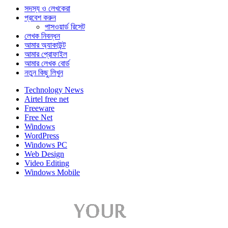
সদস্য ও লেখকেরা
প্রবেশ করুন
পাসওয়ার্ড রিসেট
লেখক নিবন্ধন
আমার অ্যাকাউন্ট
আমার প্রোফাইল
আমার লেখক বোর্ড
নতুন কিছু লিখুন
Technology News
Airtel free net
Freeware
Free Net
Windows
WordPress
Windows PC
Web Design
Video Editing
Windows Mobile