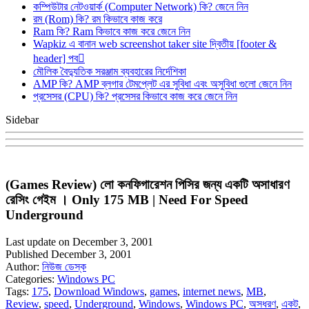
কম্পিউটার নেটওয়ার্ক (Computer Network) কি? জেনে নিন
রম (Rom) কি? রম কিভাবে কাজ করে
Ram কি? Ram কিভাবে কাজ করে জেনে নিন
Wapkiz এ বানান web screenshot taker site দ্বিতীয় [footer &
header] পব
মৌলিক বৈদ্যুতিক সরঞ্জাম ব্যবহারের নির্দেশিকা
AMP কি? AMP ব্লগার টেমপ্লেট এর সুবিধা এবং অসুবিধা গুলো জেনে নিন
প্রসেসর (CPU) কি? প্রসেসর কিভাবে কাজ করে জেনে নিন
Sidebar
(Games Review) লো কনফিগারেশন পিসির জন্য একটি অসাধারণ
রেসিং গেইম । Only 175 MB | Need For Speed
Underground
Last update on December 3, 2001
Published December 3, 2001
Author:
নিউজ ডেস্ক
Categories:
Windows PC
Tags:
175
,
Download Windows
,
games
,
internet news
,
MB
,
Review
,
speed
,
Underground
,
Windows
,
Windows PC
,
অসধরণ
,
একট
,