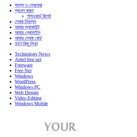
সদস্য ও লেখকেরা
প্রবেশ করুন
পাসওয়ার্ড রিসেট
লেখক নিবন্ধন
আমার অ্যাকাউন্ট
আমার প্রোফাইল
আমার লেখক বোর্ড
নতুন কিছু লিখুন
Technology News
Airtel free net
Freeware
Free Net
Windows
WordPress
Windows PC
Web Design
Video Editing
Windows Mobile