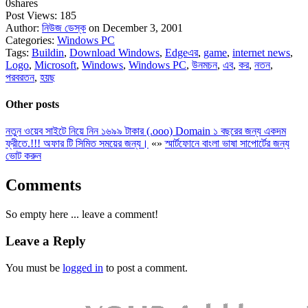
0
shares
Post Views:
185
Author:
নিউজ ডেস্ক
on December 3, 2001
Categories:
Windows PC
Tags:
Buildin
,
Download Windows
,
Edgeএর
,
game
,
internet news
,
Logo
,
Microsoft
,
Windows
,
Windows PC
,
উনমচন
,
এব
,
কর
,
নতন
,
পরবরতন
,
হয়ছ
Other posts
নতুন ওয়েব সাইটে নিয়ে নিন ১৬৯৯ টাকার (.ooo) Domain ১ বছরের জন্য একদম
ফ্রীতে.!!! অফার টি সিমিত সময়ের জন্য।
«
»
স্মার্টফোনে বাংলা ভাষা সাপোর্টের জন্য
ভোট করুন
Comments
So empty here ... leave a comment!
Leave a Reply
You must be
logged in
to post a comment.