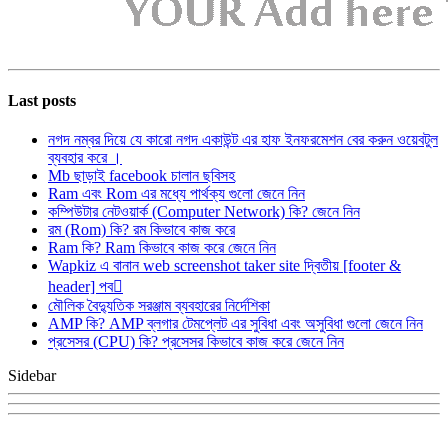
Last posts
নগদ নম্বর দিয়ে যে কারো নগদ একাউন্ট এর হাফ ইনফরমেশন বের করুন ওয়েবটুল
ব্যবহার করে ।
Mb ছাড়াই facebook চালান ছবিসহ
Ram এবং Rom এর মধ্যে পার্থক্য গুলো জেনে নিন
কম্পিউটার নেটওয়ার্ক (Computer Network) কি? জেনে নিন
রম (Rom) কি? রম কিভাবে কাজ করে
Ram কি? Ram কিভাবে কাজ করে জেনে নিন
Wapkiz এ বানান web screenshot taker site দ্বিতীয় [footer &
header] পব
মৌলিক বৈদ্যুতিক সরঞ্জাম ব্যবহারের নির্দেশিকা
AMP কি? AMP ব্লগার টেমপ্লেট এর সুবিধা এবং অসুবিধা গুলো জেনে নিন
প্রসেসর (CPU) কি? প্রসেসর কিভাবে কাজ করে জেনে নিন
Sidebar