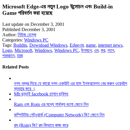
Microsoft Edge-এর নতুন Logo উন্মোচন এবং Build-in
Game পরিবর্তন করা হয়েছে
Last update on December 3, 2001
Published December 3, 2001
Author:
নিউজ ডেস্ক
Categories:
Windows PC
Tags:
Buildin
,
Download Windows
,
Edgeএর
,
game
,
internet news
,
Logo
,
Microsoft
,
Windows
,
Windows PC
,
উনমচন
,
এব
,
কর
,
নতন
,
পরবরতন
,
হয়ছ
Related Posts
নগদ নম্বর দিয়ে যে কারো নগদ একাউন্ট এর হাফ ইনফরমেশন বের করুন ওয়েবটুল
ব্যবহার করে ।
Mb ছাড়াই facebook চালান ছবিসহ
Ram এবং Rom এর মধ্যে পার্থক্য গুলো জেনে নিন
কম্পিউটার নেটওয়ার্ক (Computer Network) কি? জেনে নিন
রম (Rom) কি? রম কিভাবে কাজ করে