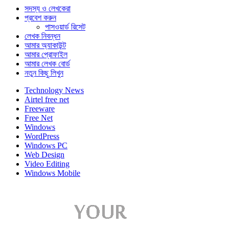
সদস্য ও লেখকেরা
প্রবেশ করুন
পাসওয়ার্ড রিসেট
লেখক নিবন্ধন
আমার অ্যাকাউন্ট
আমার প্রোফাইল
আমার লেখক বোর্ড
নতুন কিছু লিখুন
Technology News
Airtel free net
Freeware
Free Net
Windows
WordPress
Windows PC
Web Design
Video Editing
Windows Mobile