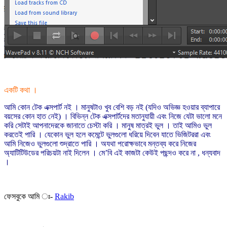
একটি কথা ।
আমি কোন টেক এক্সপার্ট নই । মানুষটাও খুব বেশি বড় নই (যদিও অভিজ্ঞ হওয়ার ব্যাপারে
বয়সের কোন হাত নেই) । বিভিন্ন টেক এক্সপার্টদের মতানুযায়ী এবং নিজে যেটা ভালো মনে
করি সেটাই আপনাদেরকে জানাতে চেস্টা করি । মানুষ মাত্রই ভুল । তাই আমিও ভুল
করতেই পারি । যেকোন ভুল হলে কমেন্টে ভুলগুলো ধরিয়ে দিবেন যাতে ভিজিটররা এবং
আমি নিজেও ভুলগুলো শুদ্রাতে পারি । অযথা পরোক্ষভাবে মন্তব্য করে নিজের
অ্যাটিটিউডের পরিচয়টা নাই দিলেন । মে’বি এই কাজটা কেউই পছন্দও করে না , ধন্যবাদ
।
ফেসবুকে আমি ঃ-
Rakib