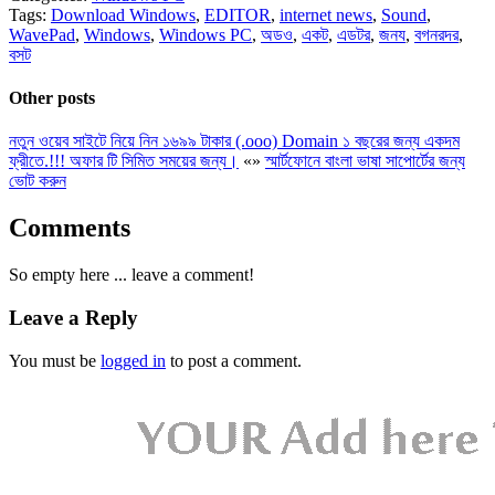
Tags:
Download Windows
,
EDITOR
,
internet news
,
Sound
,
WavePad
,
Windows
,
Windows PC
,
অডও
,
একট
,
এডটর
,
জনয
,
বগনরদর
,
বসট
Other posts
নতুন ওয়েব সাইটে নিয়ে নিন ১৬৯৯ টাকার (.ooo) Domain ১ বছরের জন্য একদম
ফ্রীতে.!!! অফার টি সিমিত সময়ের জন্য।
«
»
স্মার্টফোনে বাংলা ভাষা সাপোর্টের জন্য
ভোট করুন
Comments
So empty here ... leave a comment!
Leave a Reply
You must be
logged in
to post a comment.