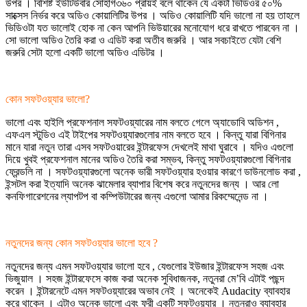
উপর । বিশিষ্ট ইউটিউবার সোহাগ৩৬০ প্রায়ই বলে থাকেন যে একটা ভিডিওর ৫০%
সাক্সেস নির্ভর করে অডিও কোয়ালিটির উপর । অডিও কোয়ালিটি যদি ভালো না হয় তাহলে
ভিডিওটা যত ভালোই হোক না কেন আপনি ভিউয়ারের মনোযোগ ধরে রাখতে পারবেন না ।
সো ভালো অডিও তৈরি করা ও এডিট করা অতীব জরুরি । আর সবচাইতে যেটা বেশি
জরুরি সেটা হলো একটি ভালো অডিও এডিটর ।
কোন সফটওয়্যার ভালো?
ভালো এবং হাইলি প্রফেশনাল সফটওয়্যারের নাম বলতে গেলে অ্যাডোবি অডিশন ,
এফএল স্টুডিও এই টাইপের সফটওয়্যারগুলোর নাম বলতে হবে । কিন্তু যারা বিগিনার
মানে যারা নতুন তারা এসব সফটওয়ারের ইন্টারফেস দেখলেই মাথা ঘুরাবে । যদিও এগুলো
দিয়ে খুবই প্রফেশনাল মানের অডিও তৈরি করা সম্ভব, কিন্তু সফটওয়্যারগুলো বিগিনার
ফ্রেন্ডলি না । সফটওয়্যারগুলো অনেক ভারী সফটওয়্যার হওয়ার কারণে ডাউনলোড করা ,
ইন্সটল করা ইত্যাদি অনেক ঝামেলার ব্যাপার বিশেষ করে নতুনদের জন্য । আর লো
কনফিগারেশনের ল্যাপটপ বা কম্পিউটারের জন্য এগুলো আমার রিকম্মেনেন্ড না ।
নতুনদের জন্য কোন সফটওয়্যার ভালো হবে ?
নতুনদের জন্য এমন সফটওয়্যার ভালো হবে , যেগুলোর ইউজার ইন্টারফেস সহজ এবং
ভিজুয়াল । সহজ ইন্টারফেসে কাজ করা অনেক সুবিধাজনক, নতুনরা মে’বি এটাই পছন্দ
করেন । ইন্টারনেটে এমন সফটওয়্যারের অভাব নেই । অনেকেই Audacity ব্যাবহার
করে থাকেন । এটাও অনেক ভালো এবং ফ্রী একটি সফটওয়্যার । নতুনরাও ব্যাবহার