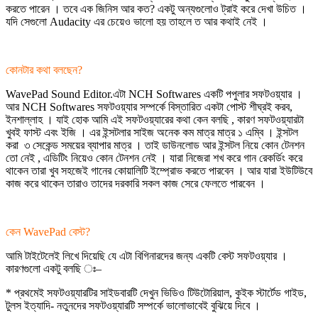
করতে পারেন । তবে এক জিনিস আর কত? একটু অন্যগুলোও ট্রাই করে দেখা উচিত ।
যদি সেগুলো Audacity এর চেয়েও ভালো হয় তাহলে ত আর কথাই নেই ।
কোনটার কথা বলছেন?
WavePad Sound Editor.এটা NCH Softwares একটি পপুলার সফটওয়্যার ।
আর NCH Softwares সফটওয়্যার সম্পর্কে বিস্তারিত একটা পোস্ট শীঘ্রই করব,
ইনশাল্লাহ । যাই হোক আমি এই সফটওয়্যারের কথা কেন বলছি , কারণ সফটওয়্যারটা
খুবই ফাস্ট এবং ইজি । এর ইন্সটলার সাইজ অনেক কম মাত্র মাত্র ১ এম্বি । ইন্সটল
করা ৩ সেকেন্ড সময়ের ব্যাপার মাত্র । তাই ডাউনলোড আর ইন্সটল নিয়ে কোন টেনশন
তো নেই , এডিটিং নিয়েও কোন টেনশন নেই । যারা নিজেরা শখ করে গান রেকর্ডিং করে
থাকেন তারা খুব সহজেই গানের কোয়ালিটি ইম্প্রোভ করতে পারবেন । আর যারা ইউটিউবে
কাজ করে থাকেন তারাও তাদের দরকারি সকল কাজ সেরে ফেলতে পারবেন ।
কেন WavePad বেস্ট?
আমি টাইটেলেই লিখে দিয়েছি যে এটা বিগিনারদের জন্য একটি বেস্ট সফটওয়্যার ।
কারণগুলো একটু বলছি ঃ–
* প্রথমেই সফটওয়্যারটির সাইডবারটি দেখুন ভিডিও টিউটোরিয়াল, কুইক স্টার্টেড গাইড,
টুলস ইত্যাদি- নতুনদের সফটওয়্যারটি সম্পর্কে ভালোভাবেই বুঝিয়ে দিবে ।