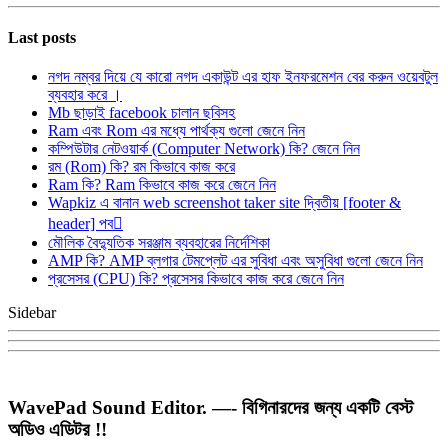
Last posts
নগদ নম্বর দিয়ে যে কারো নগদ একাউন্ট এর হাফ ইনফরমেশন বের করুন ওয়েবটুল
ব্যবহার করে ।
Mb ছাড়াই facebook চালান ছবিসহ
Ram এবং Rom এর মধ্যে পার্থক্য গুলো জেনে নিন
কম্পিউটার নেটওয়ার্ক (Computer Network) কি? জেনে নিন
রম (Rom) কি? রম কিভাবে কাজ করে
Ram কি? Ram কিভাবে কাজ করে জেনে নিন
Wapkiz এ বানান web screenshot taker site দ্বিতীয় [footer &
header] পব
মৌলিক বৈদ্যুতিক সরঞ্জাম ব্যবহারের নির্দেশিকা
AMP কি? AMP ব্লগার টেমপ্লেট এর সুবিধা এবং অসুবিধা গুলো জেনে নিন
প্রসেসর (CPU) কি? প্রসেসর কিভাবে কাজ করে জেনে নিন
Sidebar
WavePad Sound Editor. —- বিগিনারদের জন্য একটি বেস্ট
অডিও এডিটর !!