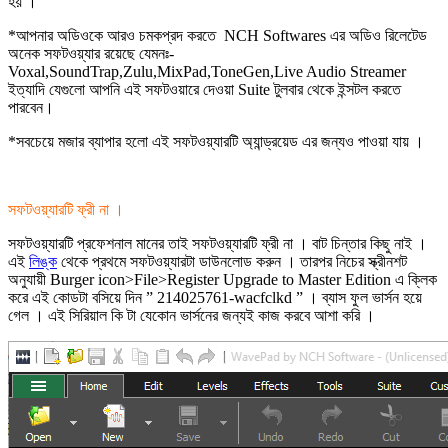
হয় ।
*আপনার অডিওকে আরও চমকপ্রদ করতে NCH Softwares এর অডিও রিলেটেড
অনেক সফটওয়্যার রয়েছে যেমনঃ-
Voxal,SoundTrap,Zulu,MixPad,ToneGen,Live Audio Streamer
ইত্যাদি যেগুলো আপনি এই সফটওয়ারে দেওয়া Suite টুলবার থেকে ইন্সটল করতে
পারবেন।
*সবচেয়ে মজার ব্যাপার হলো এই সফটওয়্যারটি অ্যান্ড্রয়েড এর জন্যও পাওয়া যায় ।
সফটওয়্যারটি ফ্রী না ।
সফটওয়্যারটি প্রফেশনাল মানের তাই সফটওয়্যারটি ফ্রী না । বাট চিন্তার কিছু নাই ।
এই
লিঙ্ক
থেকে প্রথমে সফটওয়্যারটা ডাউনলোড করুন । তারপর নিচের স্ক্রীনশট
অনুযায়ী Burger icon>File>Register Upgrade to Master Edition এ ক্লিক
করে এই কোডটা বসিয়ে দিন ” 214025761-wacfclkd ” । ব্যাস ফুল ভার্সন হয়ে
গেল । এই সিরিয়াল কি টা যেকোন ভার্সনের জন্যই কাজ করবে আশা করি ।