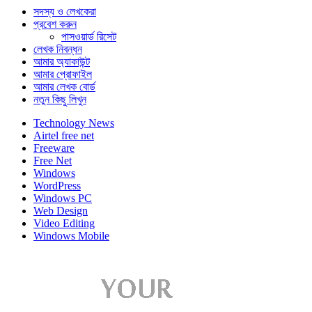
সদস্য ও লেখকেরা
প্রবেশ করুন
পাসওয়ার্ড রিসেট
লেখক নিবন্ধন
আমার অ্যাকাউন্ট
আমার প্রোফাইল
আমার লেখক বোর্ড
নতুন কিছু লিখুন
Technology News
Airtel free net
Freeware
Free Net
Windows
WordPress
Windows PC
Web Design
Video Editing
Windows Mobile