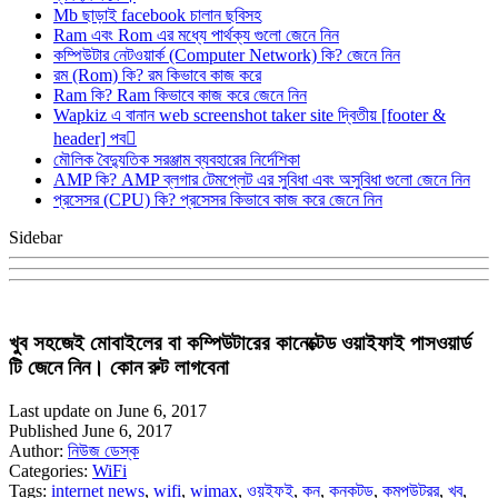
Mb ছাড়াই facebook চালান ছবিসহ
Ram এবং Rom এর মধ্যে পার্থক্য গুলো জেনে নিন
কম্পিউটার নেটওয়ার্ক (Computer Network) কি? জেনে নিন
রম (Rom) কি? রম কিভাবে কাজ করে
Ram কি? Ram কিভাবে কাজ করে জেনে নিন
Wapkiz এ বানান web screenshot taker site দ্বিতীয় [footer &
header] পব
মৌলিক বৈদ্যুতিক সরঞ্জাম ব্যবহারের নির্দেশিকা
AMP কি? AMP ব্লগার টেমপ্লেট এর সুবিধা এবং অসুবিধা গুলো জেনে নিন
প্রসেসর (CPU) কি? প্রসেসর কিভাবে কাজ করে জেনে নিন
Sidebar
খুব সহজেই মোবাইলের বা কম্পিউটারের কানেক্টেড ওয়াইফাই পাসওয়ার্ড
টি জেনে নিন। কোন রুট লাগবেনা
Last update on June 6, 2017
Published June 6, 2017
Author:
নিউজ ডেস্ক
Categories:
WiFi
Tags:
internet news
,
wifi
,
wimax
,
ওয়ইফই
,
কন
,
কনকটড
,
কমপউটরর
,
খব
,