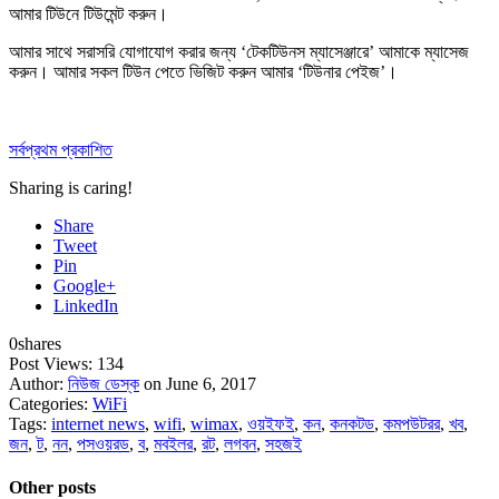
আমার টিউনে
টিউমেন্ট করুন
।
আমার সাথে সরাসরি যোগাযোগ করার জন্য ‘টেকটিউনস ম্যাসেঞ্জারে’ আমাকে
ম্যাসেজ
করুন
। আমার সকল টিউন পেতে ভিজিট করুন আমার
‘টিউনার পেইজ’
।
সর্বপ্রথম প্রকাশিত
Sharing is caring!
Share
Tweet
Pin
Google+
LinkedIn
0
shares
Post Views:
134
Author:
নিউজ ডেস্ক
on June 6, 2017
Categories:
WiFi
Tags:
internet news
,
wifi
,
wimax
,
ওয়ইফই
,
কন
,
কনকটড
,
কমপউটরর
,
খব
,
জন
,
ট
,
নন
,
পসওয়রড
,
ব
,
মবইলর
,
রট
,
লগবন
,
সহজই
Other posts