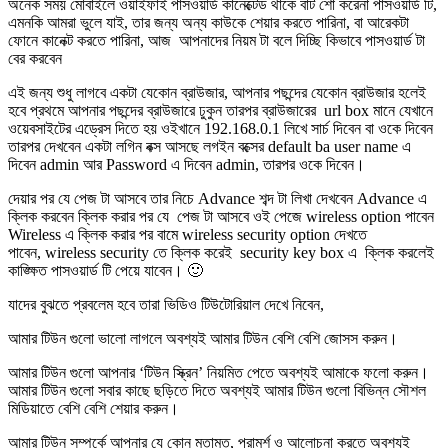
অনেক সময় মোবাইলে ওয়াইফাই পাসওয়ার্ড কানেক্টেড থাকে বাট শো করেনা পাসওয়ার্ড টি,
এমনকি আমরা ভুলে যাই, তার জন্য অন্য কাউকে শেয়ার করতে পারিনা, বা আরেকটা
ফোনে কানেক্ট করতে পারিনা, আজ আপনাদের নিয়ম টা বলে দিচ্ছি কিভাবে পাসওয়ার্ড টা
বের করবেন
এই জন্য শুধু লাগবে একটা যেকোন ব্রাউজার, আপনার পছন্দের যেকোন ব্রাউজার হলেই
হবে প্রথমে আপনার পছন্দের ব্রাউজারে ঢুকুন তারপর ব্রাউজারের url box মানে যেখানে
ওয়েবসাইটের এড্রেস দিতে হয় ওইখানে 192.168.0.1 লিখে সার্চ দিবেন বা ওকে দিবেন
তারপর দেখবেন একটা লগিন বক্স আসছে লগইন বক্সের default ba user name এ
দিবেন admin আর Password এ দিবেন admin, তারপর ওকে দিবেন।
দেয়ার পর যে পেজ টা আসবে তার নিচে Advance শব্দ টা লিখা দেখবেন Advance এ
ক্লিক করবেন ক্লিক করার পর যে পেজ টা আসবে ওই পেজে wireless option পাবেন
Wireless এ ক্লিক করার পর বামে wireless security option দেখতে
পাবেন, wireless security তে ক্লিক করেই security key box এ ক্লিক করলেই
কাঙ্ক্ষিত পাসওয়ার্ড টি পেয়ে যাবেন। 🙂
যাদের বুঝতে প্রবলেম হবে তারা ভিডিও টিউটোরিয়াল দেখে নিবেন,
আমার টিউন গুলো ভালো লাগলে অবশ্যই আমার টিউন বেশি বেশি
জোসস করুন
।
আমার টিউন গুলো আপনার ‘টিউন স্ক্রিন’ নিয়মিত পেতে অবশ্যই আমাকে
ফলো করুন
।
আমার টিউন গুলো সবার কাছে ছড়িতে দিতে অবশ্যই আমার টিউন গুলো বিভিন্ন সৌশল
মিডিয়াতে বেশি বেশি
শেয়ার করুন
।
আমার টিউন সম্পর্কে আপনার যে কোন মতামত, পরামর্শ ও আলোচনা করতে অবশ্যই