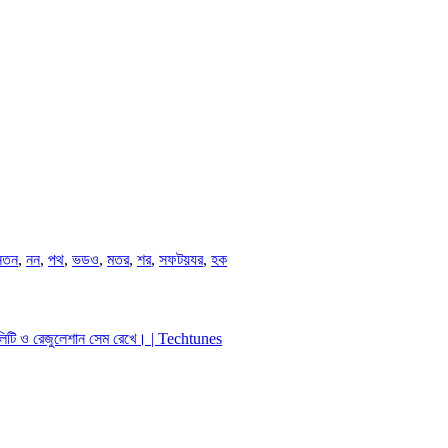
নতন
,
নন
,
পথ
,
ভডও
,
মতর
,
শর
,
সফটয়যর
,
হক
ি ও রেজুলেশান সেম রেখে। | Techtunes