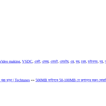
Video making
,
VSDC
,
একট
,
এমবর
,
এযডট
,
এযডটর
,
এর
,
কর
,
চরম
,
ডউনলড
,
দয়
,
িং খরচ ছাড়া | Techtunes
«
»
500MB ফাইলকে 50-100MB তে রুপান্তর করুন কোয়ালিট