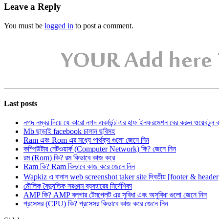
Leave a Reply
You must be
logged in
to post a comment.
Last posts
নগদ নম্বর দিয়ে যে কারো নগদ একাউন্ট এর হাফ ইনফরমেশন বের করুন ওয়েবটুল 
Mb ছাড়াই facebook চালান ছবিসহ
Ram এবং Rom এর মধ্যে পার্থক্য গুলো জেনে নিন
কম্পিউটার নেটওয়ার্ক (Computer Network) কি? জেনে নিন
রম (Rom) কি? রম কিভাবে কাজ করে
Ram কি? Ram কিভাবে কাজ করে জেনে নিন
Wapkiz এ বানান web screenshot taker site দ্বিতীয় [footer & heade
মৌলিক বৈদ্যুতিক সরঞ্জাম ব্যবহারের নির্দেশিকা
AMP কি? AMP ব্লগার টেমপ্লেট এর সুবিধা এবং অসুবিধা গুলো জেনে নিন
প্রসেসর (CPU) কি? প্রসেসর কিভাবে কাজ করে জেনে নিন