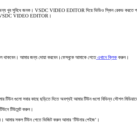
 খুব সুবিধে জনক। VSDC VIDEO EDITOR দিয়ে ভিডিও স্কিন রেকড করতে পারবেন।
াজের এর VSDC VIDEO EDITOR।
বাই ভাল থাকবেন। আমার জন্য দোয়া করবেন।ফেসবুকে আমাকে পেতে
এখানে ক্লিক
করুন।
র টিউন গুলো সবার কাছে ছড়িতে দিতে অবশ্যই আমার টিউন গুলো বিভিন্ন সৌশল মিডিয়াত
 টিউনে
টিউমেন্ট করুন
।
ন
। আমার সকল টিউন পেতে ভিজিট করুন আমার
‘টিউনার পেইজ’
।