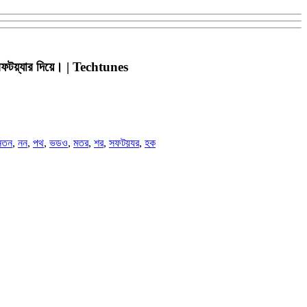
ফটয়্যার দিয়ে। | Techtunes
নতন
,
নন
,
পথ
,
ভডও
,
মতর
,
শর
,
সফটয়যর
,
হক