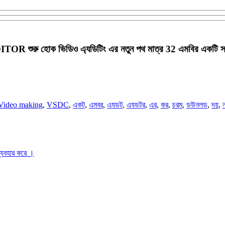
 শুরু হোক ভিডিও এ্যডিটিং এর নতুন পথ মাত্র 32 এমবির একটি স
Video making
,
VSDC
,
একট
,
এমবর
,
এযডট
,
এযডটর
,
এর
,
কর
,
চরম
,
ডউনলড
,
দয়
,
ব্যবহার করে ।