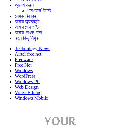
প্রবেশ করুন
পাসওয়ার্ড রিসেট
লেখক নিবন্ধন
আমার অ্যাকাউন্ট
আমার প্রোফাইল
আমার লেখক বোর্ড
নতুন কিছু লিখুন
Technology News
Airtel free net
Freeware
Free Net
Windows
WordPress
Windows PC
Web Design
Video Editing
Windows Mobile