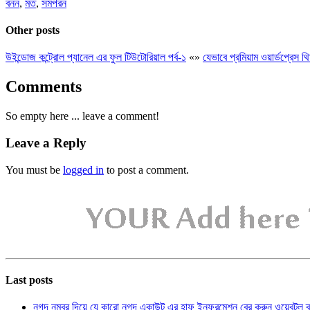
বনন
,
মত
,
সমপরন
Other posts
উইন্ডোজ কন্ট্রোল প্যানেল এর ফুল টিউটোরিয়াল পর্ব-১
«
»
যেভাবে প্রমিয়াম ওয়ার্ডপ্রে
Comments
So empty here ... leave a comment!
Leave a Reply
You must be
logged in
to post a comment.
Last posts
নগদ নম্বর দিয়ে যে কারো নগদ একাউন্ট এর হাফ ইনফরমেশন বের করুন ওয়েবটুল 