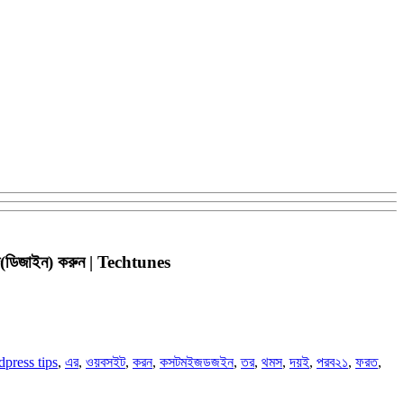
জ(ডিজাইন) করুন | Techtunes
press tips
,
এর
,
ওয়বসইট
,
করন
,
কসটমইজডজইন
,
তর
,
থমস
,
দয়ই
,
পরব২১
,
ফরত
,