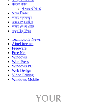
প্রবেশ করুন
পাসওয়ার্ড রিসেট
লেখক নিবন্ধন
আমার অ্যাকাউন্ট
আমার প্রোফাইল
আমার লেখক বোর্ড
নতুন কিছু লিখুন
Technology News
Airtel free net
Freeware
Free Net
Windows
WordPress
Windows PC
Web Design
Video Editing
Windows Mobile