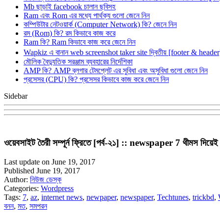
Mb ছাড়াই facebook চালান ছবিসহ
Ram এবং Rom এর মধ্যে পার্থক্য গুলো জেনে নিন
কম্পিউটার নেটওয়ার্ক (Computer Network) কি? জেনে নিন
রম (Rom) কি? রম কিভাবে কাজ করে
Ram কি? Ram কিভাবে কাজ করে জেনে নিন
Wapkiz এ বানান web screenshot taker site দ্বিতীয় [footer & heade
মৌলিক বৈদ্যুতিক সরঞ্জাম ব্যবহারের নির্দেশিকা
AMP কি? AMP ব্লগার টেমপ্লেট এর সুবিধা এবং অসুবিধা গুলো জেনে নিন
প্রসেসর (CPU) কি? প্রসেসর কিভাবে কাজ করে জেনে নিন
Sidebar
ওয়েবসাইট তৈরী সম্পূর্ন ফ্রিতে [পর্ব-২১] :: newspaper 7 থীমস 
Last update on June 19, 2017
Published June 19, 2017
Author:
নিউজ ডেস্ক
Categories:
Wordpress
Tags:
7
,
az
,
internet news
,
newpaper
,
newspaper
,
Techtunes
,
trickbd
,
বনন
,
মত
,
সমপরন