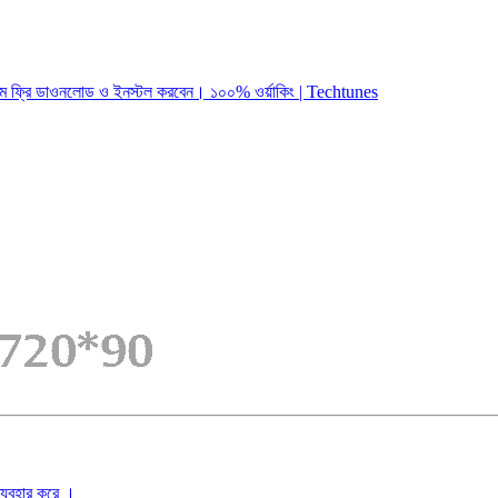
স থিম ফ্রি ডাওনলোড ও ইনস্টল করবেন। ১০০% ওর্য়াকিং | Techtunes
ব্যবহার করে ।