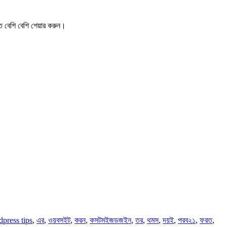
ে বেশি বেশি
শেয়ার করুন
।
press tips
,
এর
,
ওয়বসইট
,
করন
,
কসটমইজডজইন
,
তর
,
থমস
,
দয়ই
,
পরব২১
,
ফরত
,