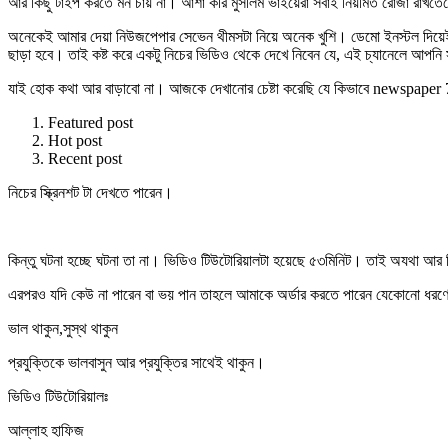
আর কিছু টাইপ করতে মন চায় না। আশা করি মুসলিম ভাইয়েরা সবাই নিয়মিত রোজা রাখত
অনেকেই আমার দেয়া নিউজপেপার সেভেন থীমসটা নিয়ে অনেক খুশি। ডেমো ইনস্টল দিয়ে
ছাড়া হবে। তাই কষ্ট করে একটু নিচের ভিডিও থেকে দেখে নিবেন যে, এই চ্যানেলে আপনি 
যাই হোক কথা আর বাড়াবো না। আজকে দেখানোর চেষ্টা করেছি যে কিভাবে newspaper 7 
Featured post
Hot post
Recent post
নিচের স্ক্রিনশট টা দেখতে পারেন।
কিন্তু ঘটনা হচ্ছে ঘটনা তা না। ভিডিও টিউটোরিয়ালটা হয়েছে ৫৩মিনিট। তাই অযথা আর ক
এরপরও যদি কেউ না পারেন বা ভয় পান তাহলে আমাকে অর্ডার করতে পারেন যেকোনো ধরণের
ভাল থাকুন,সুস্থ থাকুন
প্রযুক্তিকে ভালবাসুন আর প্রযুক্তির সাথেই থাকুন।
ভিডিও টিউটোরিয়ালঃ
আল্লাহ হাফিজ