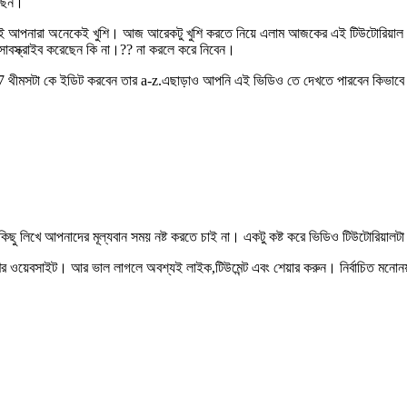
েছেন।
ই আপনারা অনেকেই খুশি। আজ আরেকটু খুশি করতে নিয়ে এলাম আজকের এই টিউটোরিয়াল। স
সাবস্ক্রাইব করেছেন কি না।?? না করলে করে নিবেন।
থীমসটা কে ইডিট করবেন তার a-z.এছাড়াও আপনি এই ভিডিও তে দেখতে পারবেন কিভাবে tri
িছু লিখে আপনাদের মূল্যবান সময় নষ্ট করতে চাই না। একটু কষ্ট করে ভিডিও টিউটোরিয়ালট
 ওয়েবসাইট। আর ভাল লাগলে অবশ্যই লাইক,টিউমেন্ট এবং শেয়ার করুন। নির্বাচিত মনোনয়ন